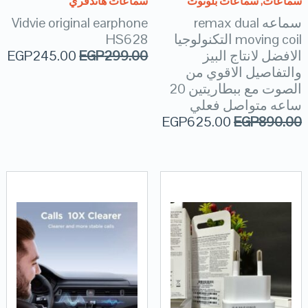
سماعات
,
سماعات بلوتوث
سماعات هاندفري
سماعه remax dual
Vidvie original earphone
moving coil التكنولوجيا
HS628
الافضل لانتاج البيز
299.00
EGP
245.00
EGP
والتفاصيل الاقوي من
الصوت مع ببطاريتين 20
ساعه متواصل فعلي
EGP
625.00
EGP
890.00