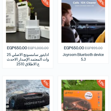
2
8
3
5
-
%
-
%
EGP
650.00
EGP
650.00
EGP
1,000.00
EGP
899.00
Joyroom Bluetooth device
ادابتور سامسونج الاصلي 25
5.3
وات المعتمد الإصدار الاحدث
ع الاطلاق 2510
5
3
4
1
-
%
-
%