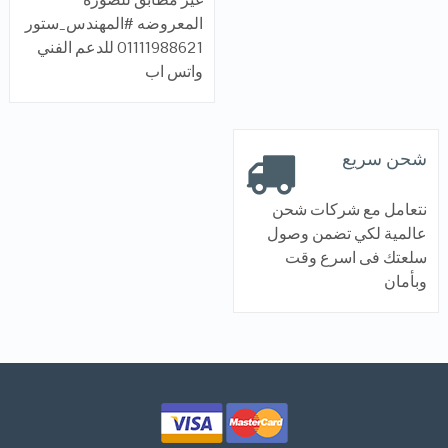
المعروضه #المهندس_ستور
01111988621 للدعم الفني
واتس اب
شحن سريع
نتعامل مع شركات شحن
عالمية لكي تضمن وصول
سلعتك فى اسرع وقت
وبأمان