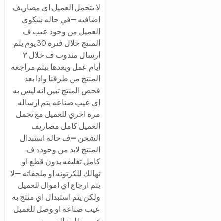
لا يتحمل العميل اي مصاريف
اضافيه ➖في حاله شكوي
العميل من وجود عيب ف
المنتج خلال فتره 30 يوم يتم
ارسال مندوب ف خلال ٣
أيام عمل وبعدها بيتم مراجعه
المنتج من طرفنا واذا بعد
فحص المنتج تبين انه ليس به
اي عيب صناعه يتم ارساله
مره اخري للعميل مع تحمل
العميل كامل مصاريف
الشحن ➖ف حاله استبدال
المنتج لابد من وجوده ف
كامل تغليفه بدون قطع او
تهالك للكرتونه او ملحقاته ➖لا
يتم ارجاع اي اموال للعميل
ولكن يتم استبدال اي منتج به
عيب صناعه او وصل للعميل
غير مطابق للصوره