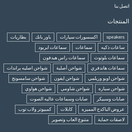
اتصل بنا
المنتجات
speakers
اكسسورات سيارات
باور بانك
بطاريات
ساعات ذكيه
سماعات
سماعات ايربود
سماعات بلوتوث
سماعات راس هيدفون
سماعات هاندفري
شواحن أصلية
شواحن اصليه براندات
شواحن اوبو وريلمي
شواحن ايفون
شواحن سامسونج
شواحن سياره
شواحن شاومي
شواحن هواوي
صابات وسبيكر
صابات وسماعات عاليه الصوت
عروض الباكدج المميزه
كابلات
كمبيوتر ولاب توب
لاصقات حماية
متنوع العاب وتصوير