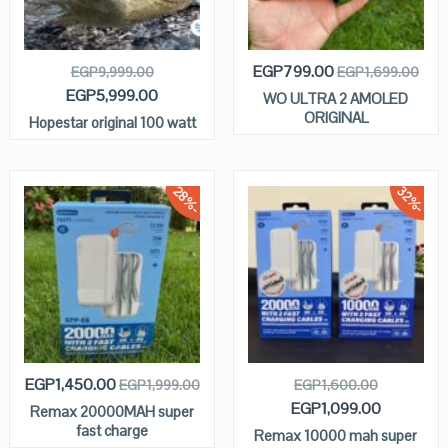
EGP
799.00
EGP
9,999.00
EGP
1,699.00
EGP
5,999.00
WO ULTRA 2 AMOLED
ORIGINAL
Hopestar original 100 watt
2
8
3
2
-
%
-
%
EGP
1,450.00
EGP
1,999.00
EGP
1,600.00
EGP
1,099.00
Remax 20000MAH super
fast charge
Remax 10000 mah super