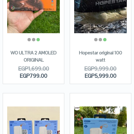
WO ULTRA 2 AMOLED
Hopestar original 100
ORIGINAL
watt
EGP
1,699.00
EGP
9,999.00
EGP
799.00
EGP
5,999.00