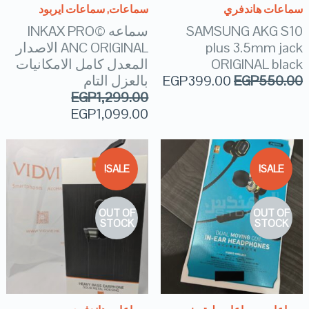
سماعات هاندفري
سماعات
,
سماعات ايربود
SAMSUNG AKG S10
سماعه ©️INKAX PRO
plus 3.5mm jack
ANC ORIGINAL الاصدار
ORIGINAL black
المعدل كامل الامكانيات
550.00
EGP
399.00
EGP
بالعزل التام
EGP
1,299.00
EGP
1,099.00
SALE!
SALE!
OUT OF
OUT OF
STOCK
STOCK