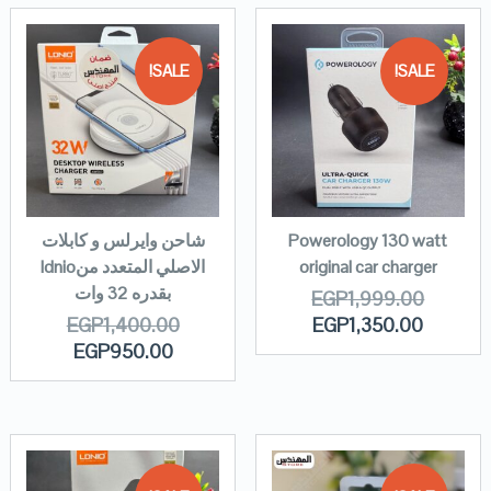
SALE!
SALE!
Powerology 130 watt
شاحن وايرلس و كابلات
original car charger
الاصلي المتعدد منldnio
بقدره 32 وات
EGP
1,999.00
EGP
1,400.00
EGP
1,350.00
EGP
950.00