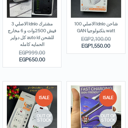
شاحن ldnio الاصلي 100
مشترك ldnio الاصلي 3
watt بتكنولوجيا GAN
فيش 2500وات و 6 مخارج
للشحن auto id كل دواير
EGP
2,100.00
الحمايه كامله
EGP
1,550.00
EGP
999.00
EGP
650.00
SALE!
SALE!
OUT OF
OUT OF
STOCK
STOCK