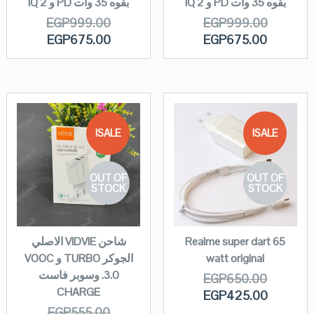
بقوه 35 وات PD و IQ 2
بقوه 35 وات PD و IQ 2
EGP
999.00
EGP
999.00
EGP
675.00
EGP
675.00
SALE!
SALE!
OUT OF
OUT OF
STOCK
STOCK
Realme super dart 65
شاحن VIDVIE الاصلي
watt original
الجوكر TURBO و VOOC
3.0. وسوبر فاست
EGP
650.00
CHARGE
EGP
425.00
EGP
555.00