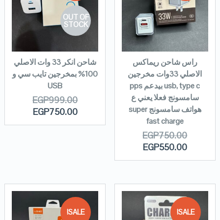
OUT OF
STOCK
راس شاحن ريماكس
شاحن انكر 33 وات الاصلي
الاصلي 33وات مخرجين
100% بمخرجين تايب سي و
usb, type c بيدعم pps
USB
سامسونج فعلا يعني ع
EGP
999.00
هواتف سامسونج super
EGP
750.00
fast charge
EGP
750.00
EGP
550.00
SALE!
SALE!