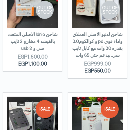
OUT OF
OUT OF
STOCK
STOCK
شاحن لدنيو الاصلي العملاق
شاحن ldnio الاصلي المتعدد
واداء قوي pd و كوالكوم3.0
بالفيشه 4 مخارج 2 تايب
بقدره 30 وات مع كابل تايب
سي و 2 usb
سي. بيدعم حتي 65 وات
EGP
1,600.00
EGP
1,100.00
EGP
999.00
EGP
550.00
SALE!
SALE!