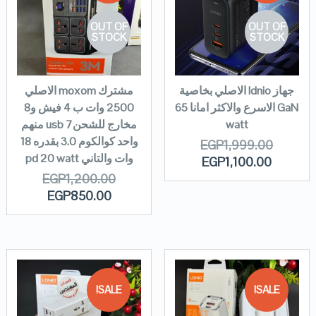
OUT OF
OUT OF
STOCK
STOCK
جهاز ldnio الاصلي بخاصية
مشترك moxom الاصلي
GaN الاسرع والاكثر امانا 65
2500 وات ب 4 فيش و8
watt
مخارج للشحن7 usb منهم
واحد كوالكوم 3.0 بقدره 18
EGP
1,999.00
وات والتاني pd 20 watt
EGP
1,100.00
EGP
1,200.00
EGP
850.00
SALE!
SALE!