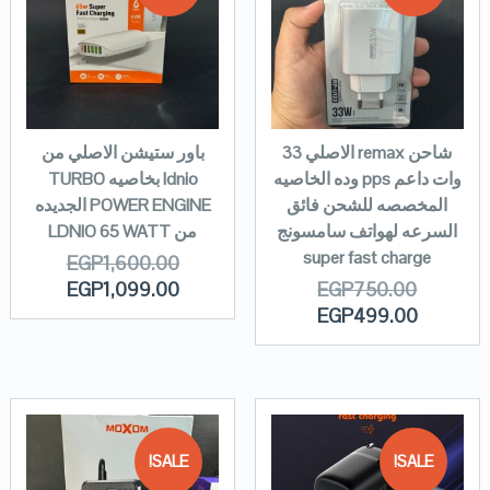
شاحن remax الاصلي 33
باور ستيشن الاصلي من
وات داعم pps وده الخاصيه
ldnio بخاصيه TURBO
المخصصه للشحن فائق
POWER ENGINE الجديده
السرعه لهواتف سامسونج
من LDNIO 65 WATT
super fast charge
EGP
1,600.00
EGP
1,099.00
EGP
750.00
EGP
499.00
SALE!
SALE!