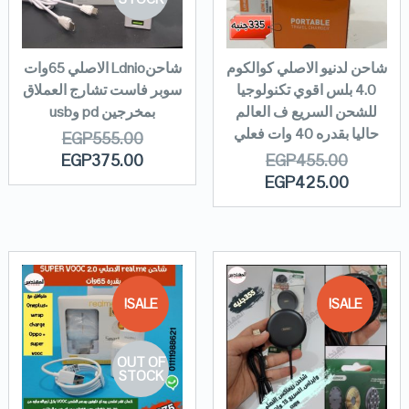
شاحن لدنيو الاصلي كوالكوم
شاحنLdnio الاصلي 65وات
4.0 بلس اقوي تكنولوجيا
سوبر فاست تشارج العملاق
للشحن السريع ف العالم
بمخرجين pd وusb
حاليا بقدره 40 وات فعلي
EGP
555.00
EGP
375.00
EGP
455.00
EGP
425.00
SALE!
SALE!
OUT OF
STOCK