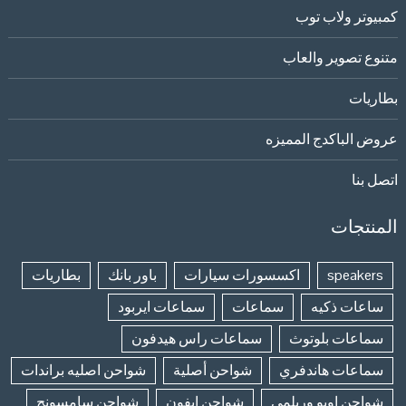
كمبيوتر ولاب توب
متنوع تصوير والعاب
بطاريات
عروض الباكدج المميزه
اتصل بنا
المنتجات
speakers
اكسسورات سيارات
باور بانك
بطاريات
ساعات ذكيه
سماعات
سماعات ايربود
سماعات بلوتوث
سماعات راس هيدفون
سماعات هاندفري
شواحن أصلية
شواحن اصليه براندات
شواحن اوبو وريلمي
شواحن ايفون
شواحن سامسونج