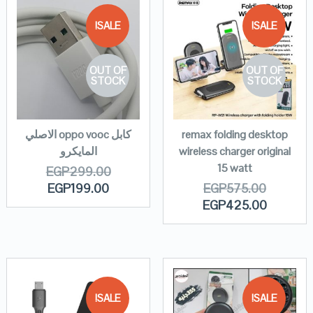
SALE!
SALE!
OUT OF
OUT OF
STOCK
STOCK
remax folding desktop
كابل oppo vooc الاصلي
wireless charger original
المايكرو
15 watt
EGP
299.00
EGP
199.00
EGP
575.00
EGP
425.00
SALE!
SALE!