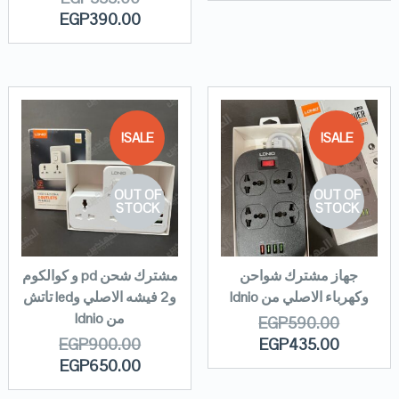
EGP
390.00
SALE!
SALE!
OUT OF
OUT OF
STOCK
STOCK
جهاز مشترك شواحن
مشترك شحن pd و كوالكوم
وكهرباء الاصلي من ldnio
و2 فيشه الاصلي وled تاتش
من ldnio
EGP
590.00
EGP
900.00
EGP
435.00
EGP
650.00