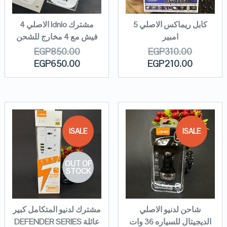
كابل ريماكس الاصلي 5
مشترك ldnio الاصلي 4
امبير
فيش مع 4 مخارج للشحن
EGP
850.00
EGP
310.00
EGP
650.00
EGP
210.00
SALE!
SALE!
OUT OF
STOCK
شاحن لدنيو الاصلي
مشترك لدنيو المتكامل كبير
الديجيتال للسياره 36 وات
عائلة DEFENDER SERIES