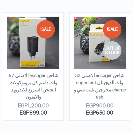
SALE!
SALE!
OUT OF
STOCK
شاحن essager الاصلي 33
شاحن essager الاصلي 67
وات الديجيتال super fast
وات داعم كل بروتوكولات
charge مخرجين تايب سي و
الشحن السريع للاندرويد
usb
والايفون
EGP
1,200.00
EGP
900.00
EGP
899.00
EGP
650.00