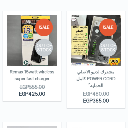
SALE!
SALE!
OUT OF
OUT OF
STOCK
STOCK
مشترك لدنيو الاصلي
Remax 15watt wireless
POWER CORD كامل
super fast charger
الحمايه ً
EGP
555.00
EGP
425.00
EGP
480.00
EGP
365.00