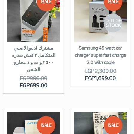
SALE!
SALE!
OUT OF
STOCK
Samsung 45 watt car
مشترك لدنيو الاصلي
charger super fast charge
المتكامل ٣ فيش بقدره
2.0 with cable
٢٥٠٠ وات و ٤ مخارج
للشحن
EGP
2,300.00
EGP
900.00
EGP
1,699.00
EGP
699.00
SALE!
SALE!