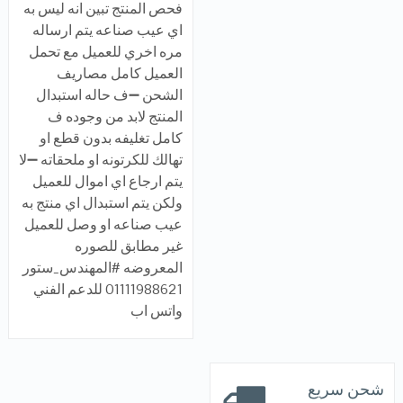
فحص المنتج تبين انه ليس به
اي عيب صناعه يتم ارساله
مره اخري للعميل مع تحمل
العميل كامل مصاريف
الشحن ➖ف حاله استبدال
المنتج لابد من وجوده ف
كامل تغليفه بدون قطع او
تهالك للكرتونه او ملحقاته ➖لا
يتم ارجاع اي اموال للعميل
ولكن يتم استبدال اي منتج به
عيب صناعه او وصل للعميل
غير مطابق للصوره
المعروضه #المهندس_ستور
01111988621 للدعم الفني
واتس اب
شحن سريع