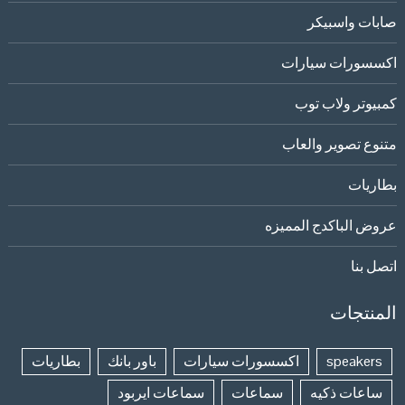
صابات واسبيكر
اكسسورات سيارات
كمبيوتر ولاب توب
متنوع تصوير والعاب
بطاريات
عروض الباكدج المميزه
اتصل بنا
المنتجات
speakers
اكسسورات سيارات
باور بانك
بطاريات
ساعات ذكيه
سماعات
سماعات ايربود