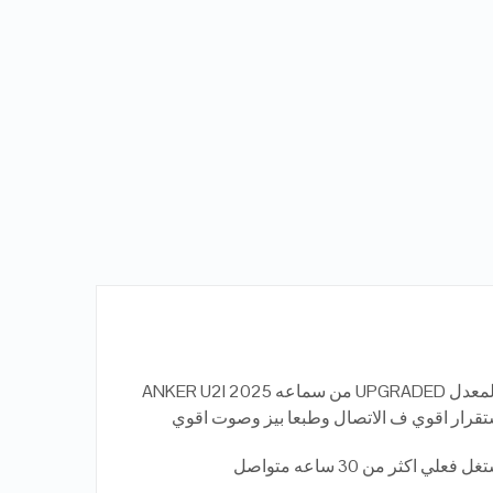
لاول مره ق مصر الاصدار الجديد المعدل UPGRADED من سماعه 2025 ANKER U2I