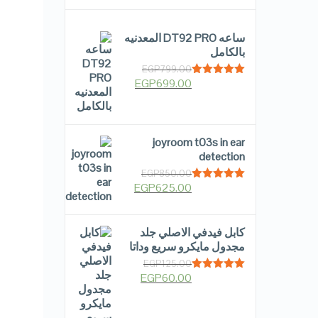
ساعه DT92 PRO المعدنيه
بالكامل
EGP
799.00
EGP
699.00
Rated
5.00
out of 5
joyroom t03s in ear
detection
EGP
850.00
EGP
625.00
Rated
5.00
out of 5
كابل فيدفي الاصلي جلد
مجدول مايكرو سريع وداتا
EGP
125.00
EGP
60.00
Rated
5.00
out of 5