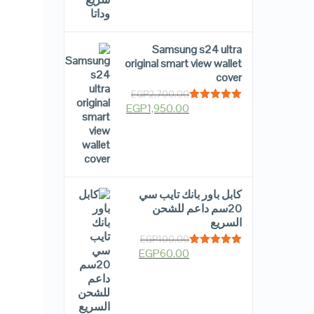
Samsung s24 ultra
original smart view wallet
cover
EGP
2,700.00
EGP
1,950.00
Rated
5.00
out of 5
كابل باور بانك تايب سي
20سم داعم للشحن
السريع
EGP
100.00
EGP
60.00
Rated
5.00
out of 5