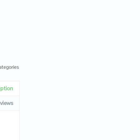
tegories:
iption
views