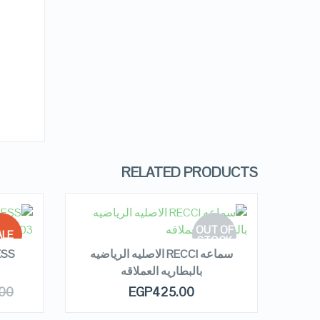
RELATED PRODUCTS
R
READ MORE
OUT OF
LE!
Hoco
STOCK
سماعه RECCI الاصليه الرياضيه
ESS
بالبطاريه العملاقه
 OF
QUICK LOOK
00
EGP
425.00
OCK