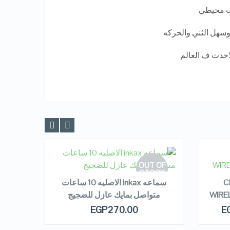
ت محيطي
وسهل الثني والحركه
READ MORE
R
OUT OF
LE!
STOCK
C
سماعه inkax الاصليه 10 ساعات
H
WIRE
متواصل بمايك عازل للضجيج
NG
 OF
QUICK LOOK
00
EGP
270.00
E
OCK