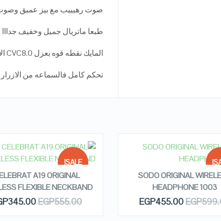
صوت رهيييب مع بيز عميق وصو
طبعا ماتريال جميل وخفيف جدااا 
المايك نقطه قوه بعزل CVC8.0 الاحدث ف العالم
تحكم كامل فالسماعه من الازرار
EAD MORE
READ MORE
SALE!
SA
ELEBRAT A19 ORIGINAL
SODO ORIGINAL WIREL
LESS FLEXIBLE NECKBAND
HEADPHONE 1003
OUT OF
OUT
QUICK LOOK
QUICK LOOK
GP
345.00
EGP
555.00
EGP
455.00
EGP
599.
STOCK
ST