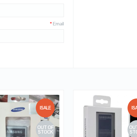
*
Email
SALE!
SA
OUT OF
OUT
QUICK LOOK
QUICK LOOK
STOCK
ST