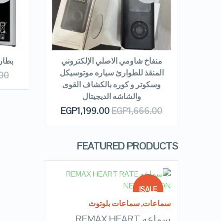
E
VIEW DETAILS
READ MORE
منفاخ شاومي الاصلي الإلكتروني
بطاريه نوت
المنقذ للطوارئ سياره موتوسيكل
00
وسكوتر و كوره بالكشاف القوى
والشاشه الديجيتال
EGP
1,199.00
EGP
1,666.00
FEATURED PRODUCTS
READ MORE
SALE!
سماعات
,
سماعات بلوتوث
سماعه REMAX HEART
OUT OF