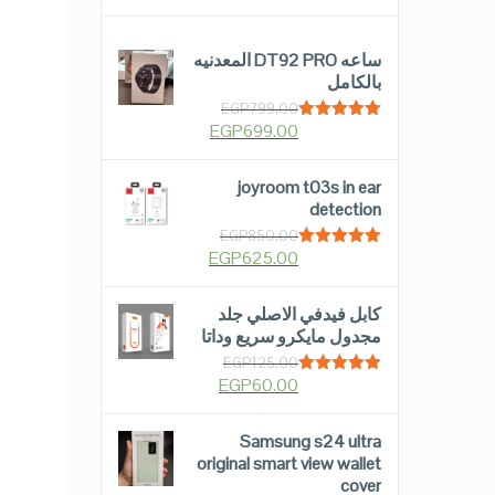
ساعه DT92 PRO المعدنيه
بالكامل
EGP
799.00
EGP
699.00
Rated
5.00
out of 5
joyroom t03s in ear
detection
EGP
850.00
EGP
625.00
Rated
5.00
out of 5
كابل فيدفي الاصلي جلد
مجدول مايكرو سريع وداتا
EGP
125.00
EGP
60.00
Rated
5.00
out of 5
Samsung s24 ultra
original smart view wallet
cover