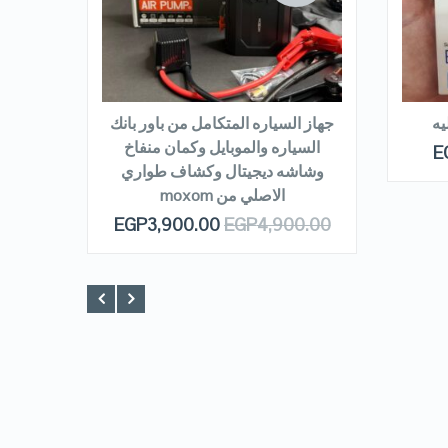
VIEW DETAILS
READ MORE
R
جهاز السياره المتكامل من باور بانك
السياره والموبايل وكمان منفاخ
اي سي
E
وشاشه ديجيتال وكشاف طواري
القو
الاصلي من moxom
0.00
EGP
3,900.00
EGP
4,900.00