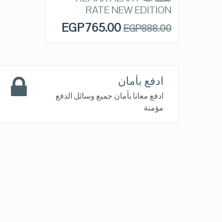
QUICK LOOK
STOCK
RATE NEW EDITION
EGP
765.00
EGP
888.00
VIEW DETAILS
ادفع بأمان
ادفع معانا بأمان جميع وسائل الدفع
مؤمنة