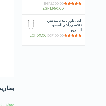
EGP
2,700.00
EGP
1,950.00
Rated
5.00
out of 5
كابل باور بانك تايب سي
20سم داعم للشحن
السريع
EGP
60.00
EGP
100.00
Rated
5.00
out of 5
بطاريه نوت 3 سا
t of stock