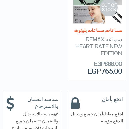
OUT OF
VIEW DETAILS
STOCK
READ MORE
سماعات
,
سماعات بلوتوث
سماعه REMAX
HEART RATE NEW
EDITION
EGP
888.00
EGP
765.00
ادفع بأمان
سياسه الضمان
والاسترجاع
ادفع معانا بأمان جميع وسائل
✔️سياسه الاستبدال
الدفع مؤمنة
والضمان ➖ضمان جميع
المنتجات 30 يوم من تاريخ