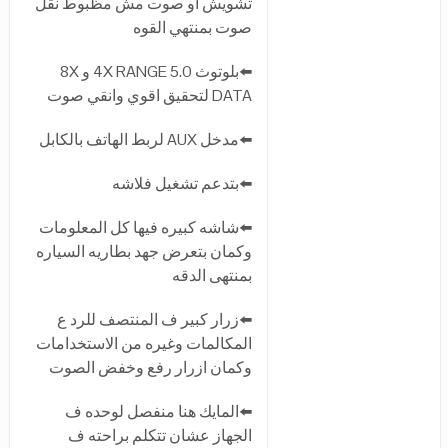
تشويش او صوت مش مظبوط نقل
صوت بمنتهي القوه
⬅️بلوتوث 5.0 4X RANGE و 8X
DATA لتحقيق اقوي وانقي صوت
⬅️مدخل AUX لربط الهاتف بالكابل
⬅️بتدعم تشغيل فلاشه
⬅️شاشه كبيره فيها كل المعلومات
وكمان بتعرض جهد بطاريه السياره
بمنتهى الدقه
⬅️زرار كبير ف المنتصف للرد ع
المكالمات وغيره من الاستخدامات
وكمان ازرار رفع وخفض الصوت
⬅️المايك هنا منفصل لوحده ف
الجهاز عشان تتكلم براحته ف