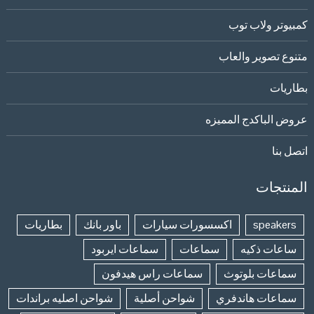
كمبيوتر ولاب توب
متنوع تصوير والعاب
بطاريات
عروض الباكدج المميزه
اتصل بنا
المنتجات
speakers
اكسسورات سيارات
باور بانك
بطاريات
ساعات ذكيه
سماعات
سماعات ايربود
سماعات بلوتوث
سماعات راس هيدفون
سماعات هاندفري
شواحن أصلية
شواحن اصليه براندات