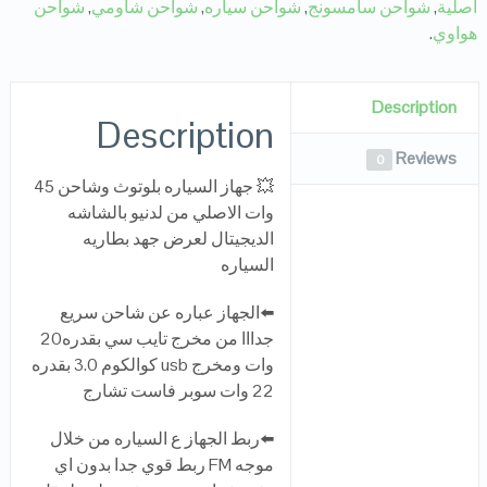
أصلية
,
شواحن سامسونج
,
شواحن سياره
,
شواحن شاومي
,
شواحن
هواوي
.
Description
Description
Reviews
0
💥 جهاز السياره بلوتوث وشاحن 45
وات الاصلي من لدنيو بالشاشه
الديجيتال لعرض جهد بطاريه
السياره
⬅️الجهاز عباره عن شاحن سريع
جدااا من مخرج تايب سي بقدره20
وات ومخرج usb كوالكوم 3.0 بقدره
22 وات سوبر فاست تشارج
⬅️ربط الجهاز ع السياره من خلال
موجه FM ربط قوي جدا بدون اي