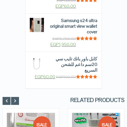
EGP
125.00
EGP
60.00
Rated
5.00
out of 5
Samsung s24 ultra
original smart view wallet
cover
EGP
2,700.00
EGP
1,950.00
Rated
5.00
out of 5
كابل باور بانك تايب سي
20سم داعم للشحن
السريع
EGP
60.00
EGP
100.00
Rated
5.00
out of 5
RELATED PRODUCTS
SALE!
SALE!