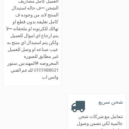
العميل كامل مصاريف
الشحن ➖ف حاله استبدال
المنتج لابد من وجوده ف
كامل تغليفه بدون قطع او
تهالك للكرتونه او ملحقاته ➖لا
يتم ارجاع اي اموال للعميل
ولكن يتم استبدال اي منتج به
عيب صناعه او وصل للعميل
غير مطابق للصوره
المعروضه #المهندس_ستور
01111988621 للدعم الفني
واتس اب
شحن سريع
نتعامل مع شركات شحن
عالمية لكي تضمن وصول