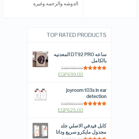
الدوشه والزحمه وغيره
TOP RATED PRODUCTS
ساعه DT92 PRO المعدنيه
بالكامل
EGP
799.00
EGP
699.00
Rated
5.00
out of 5
joyroom t03s in ear
detection
EGP
850.00
EGP
625.00
Rated
5.00
out of 5
كابل فيدفي الاصلي جلد
مجدول مايكرو سريع وداتا