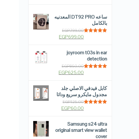
ساعه DT92 PRO المعدنيه
بالكامل
EGP
799.00
EGP
699.00
Rated
5.00
out of 5
joyroom t03s in ear
detection
EGP
850.00
EGP
625.00
Rated
5.00
out of 5
كابل فيدفي الاصلي جلد
مجدول مايكرو سريع وداتا
EGP
125.00
EGP
60.00
Rated
5.00
out of 5
Samsung s24 ultra
original smart view wallet
cover