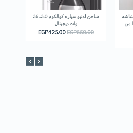
READ MORE
R
شاشه
شاحن لدنيو سياره كوالكوم 3.0.. 36
ا من
وات ديجيتال
EGP
425.00
EGP
650.00