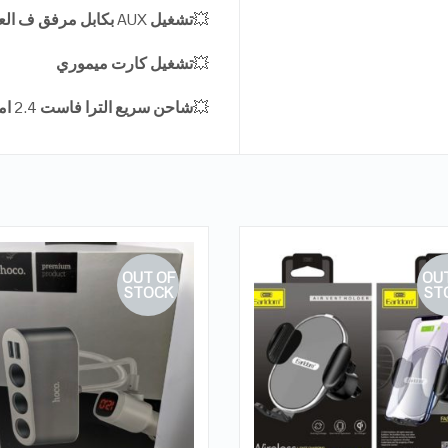
💥
تشغيل
AUX
بكابل
مرفق
ف
الع
💥
تشغيل
كارت
ميموري
💥
شاحن
سريع
الترا
فاست
2.4
ام
OUT OF
OUT
STOCK
ST
QUICK LOOK
QUICK LOOK
VIEW DETAILS
VIEW DETAILS