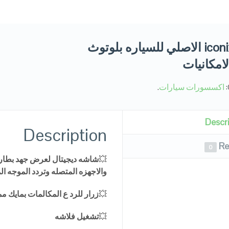
جهاز iconix الاصلي للسياره بلوتوث
امكانيات
اكسسورات سيارات
.
Descr
Description
Re
0
💥
شاشه
ديجيتال
لعرض
جهد
بطار
والاجهزه
المتصله
وتردد
الموجه
ال
💥
زرار
للرد
ع
المكالمات
بمايك
مم
💥
تشغيل
فلاشه