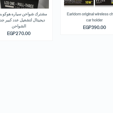
EAD MORE
READ MORE
Earldom original wireless c
مشترك شواحن سياره هوكو ب
car holder
ديجيتال لتشغيل عدد كبير جد
الشواحن
EGP
390.00
EGP
270.00