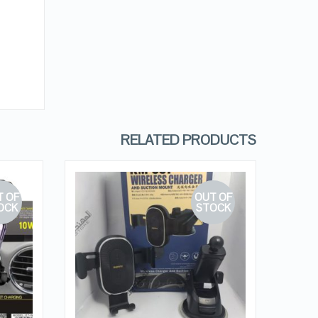
RELATED PRODUCTS
 OF
OUT OF
OCK
STOCK
QUICK LOOK
VIEW DETAILS