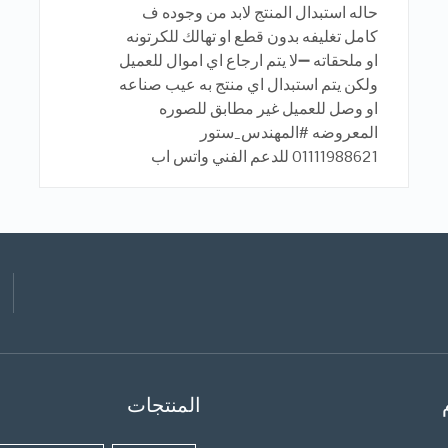
حاله استبدال المنتج لابد من وجوده ف
كامل تغليفه بدون قطع او تهالك للكرتونه
او ملحقاته ➖لا يتم ارجاع اي اموال للعميل
ولكن يتم استبدال اي منتج به عيب صناعه
او وصل للعميل غير مطابق للصوره
المعروضه #المهندس_ستور
01111988621 للدعم الفني واتس اب
المنتجات