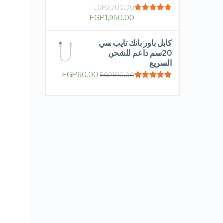
EGP
2,700.00
EGP
1,950.00
Rated
5.00
out of 5
كابل باور بانك تايب سي
20سم داعم للشحن
السريع
EGP
60.00
EGP
100.00
Rated
5.00
out of 5