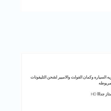
يه
السياره
وكمان
الفولت
والامبير
لشحن
التليفونات
مربوطه
تاز
جدااا
HD