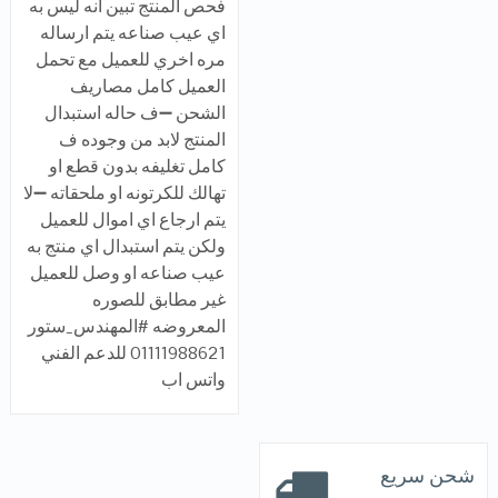
فحص المنتج تبين انه ليس به
اي عيب صناعه يتم ارساله
مره اخري للعميل مع تحمل
العميل كامل مصاريف
الشحن ➖ف حاله استبدال
المنتج لابد من وجوده ف
كامل تغليفه بدون قطع او
تهالك للكرتونه او ملحقاته ➖لا
يتم ارجاع اي اموال للعميل
ولكن يتم استبدال اي منتج به
عيب صناعه او وصل للعميل
غير مطابق للصوره
المعروضه #المهندس_ستور
01111988621 للدعم الفني
واتس اب
شحن سريع