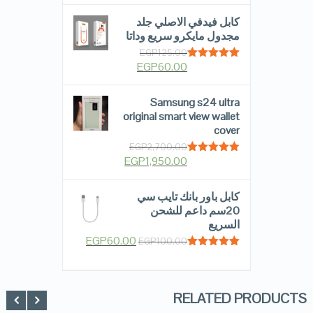
كابل فيدفي الاصلي جلد
مجدول مايكرو سريع وداتا
EGP
125.00
EGP
60.00
Rated
5.00
out of 5
Samsung s24 ultra
original smart view wallet
cover
EGP
2,700.00
EGP
1,950.00
Rated
5.00
out of 5
كابل باور بانك تايب سي
20سم داعم للشحن
السريع
EGP
60.00
EGP
100.00
Rated
5.00
out of 5
RELATED PRODUCTS