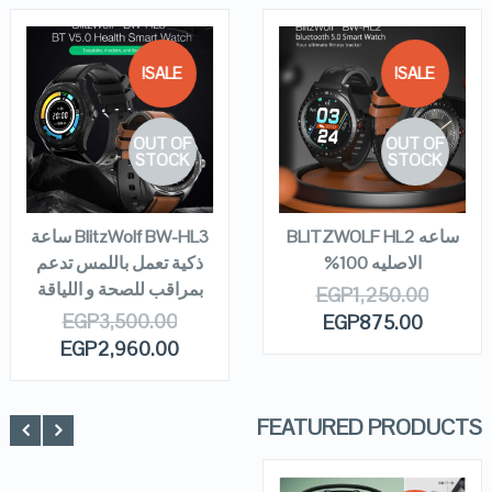
SALE!
SALE!
QUICK LOOK
QUICK LOOK
OUT OF
OUT OF
VIEW DETAILS
VIEW DETAILS
STOCK
STOCK
READ MORE
READ MORE
ساعه BLITZWOLF HL2
‏BlitzWolf BW-HL3 ساعة
الاصليه 100%
ذكية تعمل باللمس تدعم
بمراقب للصحة و اللياقة
EGP
1,250.00
EGP
3,500.00
EGP
875.00
EGP
2,960.00
FEATURED PRODUCTS