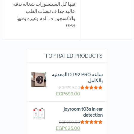
فيها كل السينسورات شغاله بدقه
عاليه جدا ف نبضات القلب
والاكسجين ف الدم وغيره وفيها
GPS
TOP RATED PRODUCTS
ساعه DT92 PRO المعدنيه
بالكامل
EGP
799.00
EGP
699.00
Rated
5.00
out of 5
joyroom t03s in ear
detection
EGP
850.00
EGP
625.00
Rated
5.00
out of 5