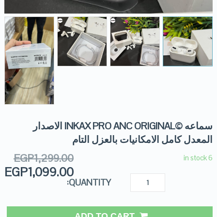
سماعه ©️INKAX PRO ANC ORIGINAL الاصدار
المعدل كامل الامكانيات بالعزل التام
EGP
1,299.00
6 in stock
EGP
1,099.00
QUANTITY:
ADD TO CART