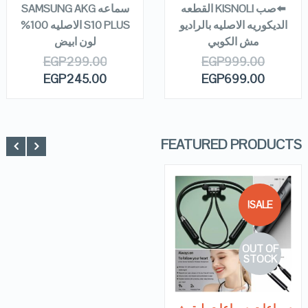
⬅️صب KISNOLI القطعه
سماعه SAMSUNG AKG
الديكوريه الاصليه بالراديو
S10 PLUS الاصليه 100%
مش الكوبي
لون ابيض
EGP
299.00
EGP
999.00
EGP
245.00
EGP
699.00
FEATURED PRODUCTS
SALE!
QUICK LOOK
OUT OF
VIEW DETAILS
STOCK
READ MORE