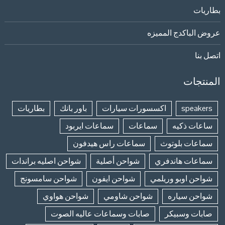
بطاريات
عروض الباكدج المميزه
اتصل بنا
المنتجات
speakers
اكسسورات سيارات
باور بانك
بطاريات
ساعات ذكيه
سماعات
سماعات ايربود
سماعات بلوتوث
سماعات راس هيدفون
سماعات هاندفري
شواحن أصلية
شواحن اصليه براندات
شواحن اوبو وريلمي
شواحن ايفون
شواحن سامسونج
شواحن سياره
شواحن شاومي
شواحن هواوي
صابات وسبيكر
صابات وسماعات عاليه الصوت