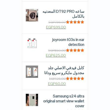
ساعه DT92 PRO المعدنيه
بالكامل
EGP
799.00
EGP
699.00
Rated
5.00
out of 5
joyroom t03s in ear
detection
EGP
850.00
EGP
625.00
Rated
5.00
out of 5
كابل فيدفي الاصلي جلد
مجدول مايكرو سريع وداتا
EGP
125.00
EGP
60.00
Rated
5.00
out of 5
Samsung s24 ultra
original smart view wallet
cover