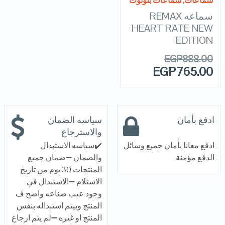
سماعات
,
سماعات بلوتوث
سماعه REMAX
HEART RATE NEW
EDITION
EGP
888.00
EGP
765.00
ادفع بأمان
سياسه الضمان
والاسترجاع
ادفع معانا بأمان جميع وسائل
✔️سياسه الاستبدال
الدفع مؤمنة
والضمان ➖ضمان جميع
المنتجات 30 يوم من تاريخ
الاستلام ➖الاستبدال في
وجود عيب صناعه واضح ف
المنتج وبيتم استبداله بنفس
المنتج او غيره ➖لم يتم ارجاع