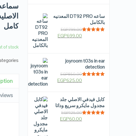
ساعه DT92 PRO المعدنيه
بالكامل
كامل
EGP
799.00
EGP
699.00
Rated
5.00
out of 5
t of stock
tegories:
joyroom t03s in ear
detection
EGP
850.00
EGP
625.00
iption
Rated
5.00
out of 5
views
كابل فيدفي الاصلي جلد
مجدول مايكرو سريع وداتا
EGP
125.00
EGP
60.00
Rated
5.00
out of 5