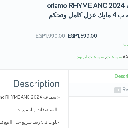
سماعه oriamo RHYME ANC 2024
الاصليه ب 4 مايك عزل كامل وتحكم
EGP
1,990.00
EGP
1,599.00
Ou
Ca
سماعات
,
سماعات ايربود
.
Descr
Description
Re
0
< سماعه oriamo RHYME ANC 2024 الاصليه ب 4 مايك عزل كامل وتحكم كامل >
…المواصفات والمميزات …
=بلوت 5.2 ربط سريع جدااااا مع ثبات ف الربط