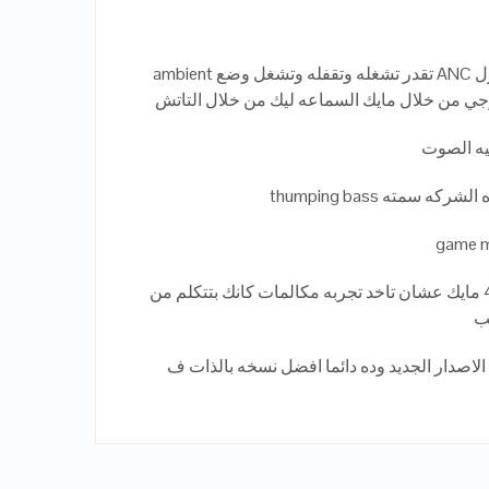
=السماعه بتقدم تجربه كامله للعزل ANC تقدر تشغله وتقفله وتشغل وضع ambient
يه الصوت
سمته thumping bass
=المايك هنا مش مايك واحد لا هنا 4 مايك عشان تاخد تجربه مكالمات كانك بتتكلم من
يب
لاصدار الجديد وده دائما افضل نسخه بالذات ف