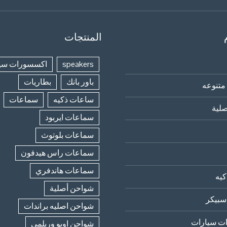
المنتجات
speakers
اكسسورات سي
باور بانك
بطاريات
متنوعه
ساعات ذكيه
سماعات
لية
سماعات ايربود
سماعات بلوتوث
سماعات راس هيدفون
سماعات هاندفري
يه
شواحن أصلية
سبيكر
شواحن اصليه براندات
ت سيارات
شواحن اوبو وريلمي