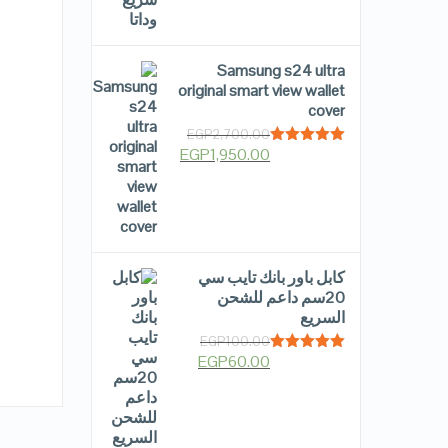
Samsung s24 ultra
original smart view wallet
cover
EGP
2,700.00
EGP
1,950.00
Rated
5.00
out of 5
كابل باور بانك تايب سي
20سم داعم للشحن
السريع
EGP
100.00
EGP
60.00
Rated
5.00
out of 5