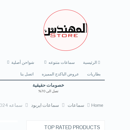
الرئيسية
سماعات متنوعه
شواحن أصلية
بطاريات
عروض الباكدج المميزه
اتصل بنا
خصومات حقيقية
تصل الى 70%
Home
سماعات
سماعات ايربود
سماعه oriamo RHYME ANC 2024 الاصليه ب 4 مايك عزل كامل وتحكم كامل
TOP RATED PRODUCTS