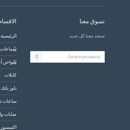
تسوق معنا
الاقسام
ستجد معنا كل جديد
الرئيسية
سماعات 
شواحن أص
كابلات
باور بانك
ساعات ذك
صابات وا
اكسسورا