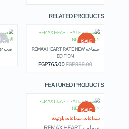
RELATED PRODUCTS
READ MORE
R
 OF
SALE!
OCK
rem
سماعه REMAX HEART RATE NEW
صب oneder الاصلي كامل الامكانيات
EDITION
OUT OF
QUICK LOOK
EGP
765.00
EGP
888.00
E
STOCK
VIEW DETAILS
FEATURED PRODUCTS
READ MORE
SALE!
سماعات
,
سماعات بلوتوث
سماعه REMAX HEART
OUT OF