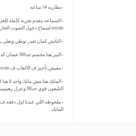
=بطاريه 14 ساعه
mode لسماح دخول الصوت الخارجي من خلال مايك السماعه ليك من خلال التاتش
=التاتش كمان تقدر توطي وتعلي ب
=البيز هنا مجسم جدااااا عشان كده الشركه 
=مفيش تأخير ف الالعاب ف game mode
التليفون قوي جداااا وعزل رهيييي
=ملحوظه اللي عندنا اول دفعه ف ا
المايك