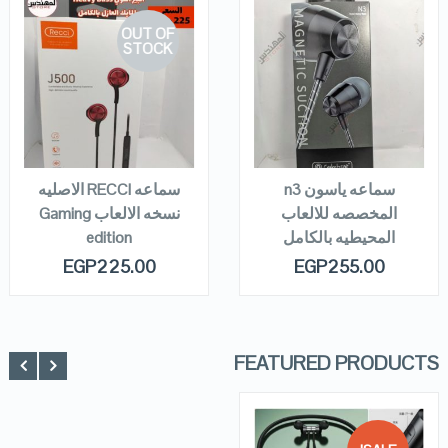
OUT OF
STOCK
QUICK LOOK
QUICK LOOK
VIEW DETAILS
VIEW DETAILS
ADD TO
READ MORE
CART
سماعه ياسون n3
سماعه RECCI الاصليه
المخصصه للالعاب
نسخه الالعاب Gaming
المحيطيه بالكامل
edition
EGP
225.00
EGP
255.00
FEATURED PRODUCTS