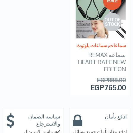
SALE!
QUICK LOOK
OUT OF
VIEW DETAILS
STOCK
READ MORE
سماعات
,
سماعات بلوتوث
سماعه REMAX
HEART RATE NEW
EDITION
EGP
888.00
EGP
765.00
ادفع بأمان
سياسه الضمان
والاسترجاع
ادفع معانا بأمان جميع وسائل
✔️سياسه الاستبدال