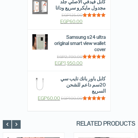
كابل فيدفي الاصلي جلد
مجدول مايكرو سريع وداتا
EGP
125.00
EGP
60.00
Rated
5.00
out of 5
Samsung s24 ultra
original smart view wallet
cover
EGP
2,700.00
EGP
1,950.00
Rated
5.00
out of 5
كابل باور بانك تايب سي
20سم داعم للشحن
السريع
EGP
60.00
EGP
100.00
Rated
5.00
out of 5
RELATED PRODUCTS