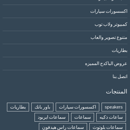
اكسسورات سيارات
كمبيوتر ولاب توب
متنوع تصوير والعاب
بطاريات
عروض الباكدج المميزه
اتصل بنا
المنتجات
speakers
اكسسورات سيارات
باور بانك
بطاريات
ساعات ذكيه
سماعات
سماعات ايربود
سماعات بلوتوث
سماعات راس هيدفون