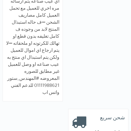
اي عيب صناعه يتم ارساله
مره اخري للعميل مع تحمل
العميل كامل مصاريف
الشحن ➖ف حاله استبدال
المنتج لابد من وجوده ف
كامل تغليفه بدون قطع او
تهالك للكرتونه او ملحقاته ➖لا
يتم ارجاع اي اموال للعميل
ولكن يتم استبدال اي منتج به
عيب صناعه او وصل للعميل
غير مطابق للصوره
المعروضه #المهندس_ستور
01111988621 للدعم الفني
واتس اب
شحن سريع