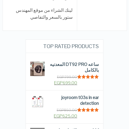
لينك الشراء من موقع المهندس
ستور بالسعر والتفاصي
TOP RATED PRODUCTS
ساعه DT92 PRO المعدنيه
بالكامل
EGP
799.00
EGP
699.00
Rated
5.00
out of 5
joyroom t03s in ear
detection
EGP
850.00
EGP
625.00
Rated
5.00
out of 5