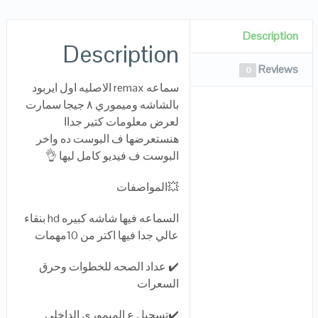
Description
Description
Reviews
0
سماعه remax الاصليه اول ايربود
بالشاشه وميموري ٨ جيجا سمارت
لعرض معلومات كتير جداا
هنستعرضها ف البوست ده واخر
البوست ف فيديو كامل ليها 👌
💥المواصفات
السماعه فيها شاشه كبيره hd بنقاء
عالي جدا فيها اكتر من 10مهمات
✔️ عداد الصحه للخطوات وحرق
السعرات
✔️تسجيل ع الميموري الداخلي