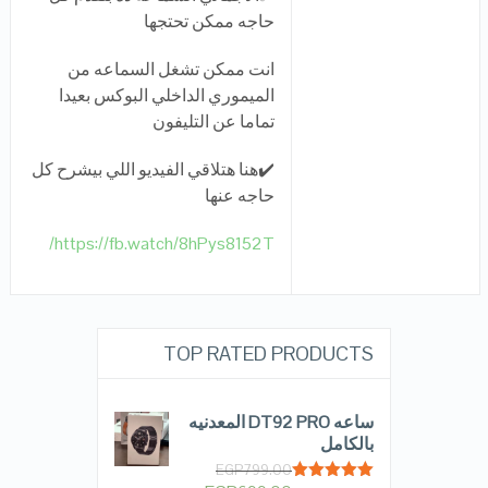
حاجه ممكن تحتجها
انت ممكن تشغل السماعه من
الميموري الداخلي البوكس بعيدا
تماما عن التليفون
✔️هنا هتلاقي الفيديو اللي بيشرح كل
حاجه عنها
https://fb.watch/8hPys8152T/
TOP RATED PRODUCTS
ساعه DT92 PRO المعدنيه
بالكامل
EGP
799.00