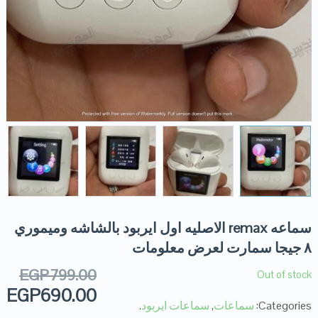
سماعه remax الاصليه اول ايربود بالشاشه وميموري
٨ جيجا سمارت لعرض معلومات
EGP
799.00
Out of stock
EGP
690.00
Categories:
سماعات
,
سماعات ايربود
.