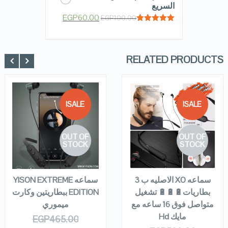
السريع
EGP
60.00
EGP
100.00
Rated
5.00
out of 5
RELATED PRODUCTS
SALE!
SALE!
QUICK LOOK
QUICK LOOK
OUT OF
OUT OF
VIEW DETAILS
VIEW DETAILS
STOCK
STOCK
READ MORE
READ MORE
سماعه XO الاصليه ب 3
سماعه YISON EXTREME
بطاريات🔋🔋🔋 تشغيل
EDITION ببطاريتين وكارت
متواصل فوق 16 ساعه مع
ميموري
مايك Hd
EGP
465.00