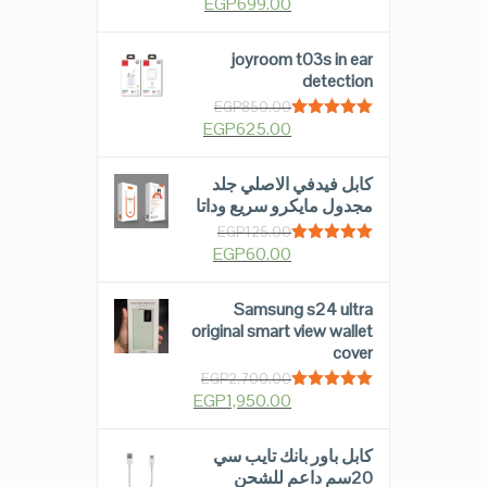
EGP
699.00
Rated
5.00
out of 5
joyroom t03s in ear
detection
EGP
850.00
EGP
625.00
Rated
5.00
out of 5
كابل فيدفي الاصلي جلد
مجدول مايكرو سريع وداتا
EGP
125.00
EGP
60.00
Rated
5.00
out of 5
Samsung s24 ultra
original smart view wallet
cover
EGP
2,700.00
EGP
1,950.00
Rated
5.00
out of 5
كابل باور بانك تايب سي
20سم داعم للشحن