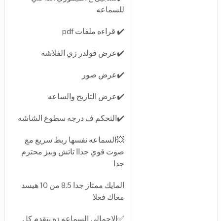
للسماعه
✔️ قراءه ملفات pdf
✔️عرض فولدر زي الفلاشه
✔️عرض صور
✔️عرض التاريخ والساعه
✔️التحكم ف درجه سطوع الشاشه
💥السماعه نفسها ربط سريع مع
صوت قوي جداا تاتش وبيز محترم
جدا
المايك ممتاز جدا 8.5 من 10 هيسد
معاك فعلا
✅الاجمالي السماعه ده بتقدم كل