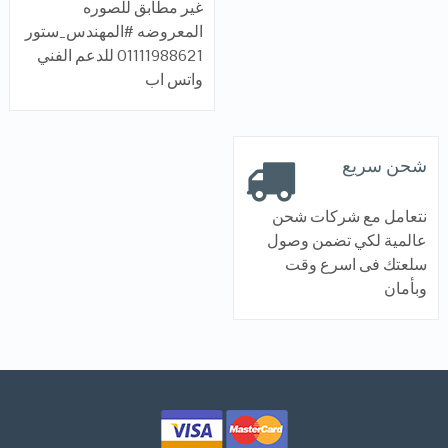
غير مطابق للصوره
المعروضه #المهندس_ستور
01111988621 للدعم الفني
واتس اب
شحن سريع
نتعامل مع شركات شحن
عالمية لكي تضمن وصول
سلعتك فى اسرع وقت
وبأمان