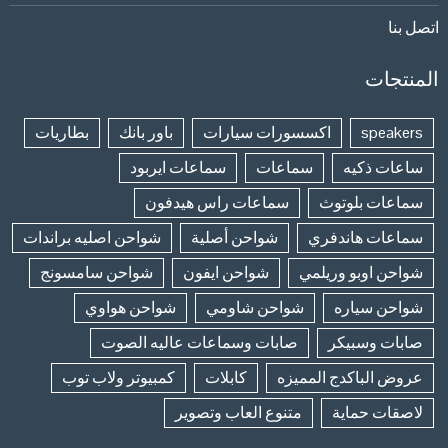
اتصل بنا
المنتجات
speakers
اكسسورات سيارات
باور بانك
بطاريات
ساعات ذكيه
سماعات
سماعات ايربود
سماعات بلوتوث
سماعات راس هيدفون
سماعات هاندفري
شواحن أصلية
شواحن اصليه براندات
شواحن اوبو وريلمي
شواحن ايفون
شواحن سامسونج
شواحن سياره
شواحن شاومي
شواحن هواوي
صابات وسبيكر
صابات وسماعات عاليه الصوت
عروض الباكدج المميزه
كابلات
كمبيوتر ولاب توب
لاصقات حماية
متنوع العاب وتصوير