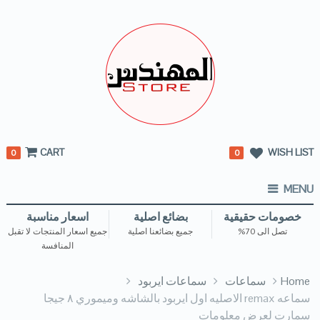
CART
WISH LIST
0
0
MENU
خصومات حقيقية
بضائع اصلية
اسعار مناسبة
تصل الى 70%
جميع بضائعنا اصلية
جميع اسعار المنتجات لا تقبل
المنافسة
Home
سماعات
سماعات ايربود
سماعه remax الاصليه اول ايربود بالشاشه وميموري ٨ جيجا
سمارت لعرض معلومات