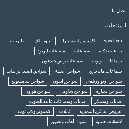
اتصل بنا
المنتجات
speakers
اكسسورات سيارات
باور بانك
بطاريات
ساعات ذكيه
سماعات
سماعات ايربود
سماعات بلوتوث
سماعات راس هيدفون
سماعات هاندفري
شواحن أصلية
شواحن اصليه براندات
شواحن اوبو وريلمي
شواحن ايفون
شواحن سامسونج
شواحن سياره
شواحن شاومي
شواحن هواوي
صابات وسبيكر
صابات وسماعات عاليه الصوت
عروض الباكدج المميزه
كابلات
كمبيوتر ولاب توب
لاصقات حماية
متنوع العاب وتصوير