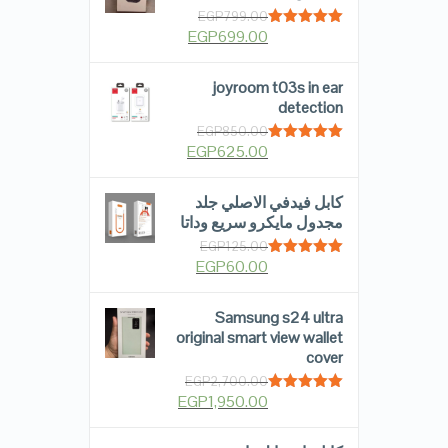
EGP
799.00
EGP
699.00
Rated
5.00
out of 5
joyroom t03s in ear
detection
EGP
850.00
EGP
625.00
Rated
5.00
out of 5
كابل فيدفي الاصلي جلد
مجدول مايكرو سريع وداتا
EGP
125.00
EGP
60.00
Rated
5.00
out of 5
Samsung s24 ultra
original smart view wallet
cover
EGP
2,700.00
EGP
1,950.00
Rated
5.00
out of 5