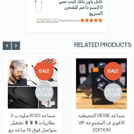
كابل باور بانك تايب سي
20سم داعم للشحن
السريع
EGP
60.00
EGP
100.00
Rated
5.00
out of 5
RELATED PRODUCTS
SALE!
SALE!
QUICK LOOK
QUICK LOOK
OUT OF
OUT OF
VIEW DETAILS
VIEW DETAILS
STOCK
STOCK
READ MORE
READ MORE
سماعه VIDVIE المحيطيه
سماعه XO الاصليه ب 3
الاقوي ف المجموعة VIP
بطاريات🔋🔋🔋 تشغيل
EDITION
متواصل فوق 16 ساعه مع