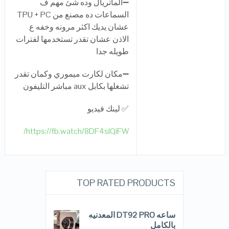
➖الماتريال وده شئ مهم ف
السماعات ده مصنع من TPU + PC
عشان يديك اكثر مرونه وخفه ع
الاذن عشان تقدر تستخدمها لفترات
طويله جدا
➖مكان لكارت ميموري وكمان تقدر
تشغلها بكابل aux مباشر التليفون
✅ لينك فيديو
https://fb.watch/8DF4sIQiFW/
TOP RATED PRODUCTS
ساعه DT92 PRO المعدنيه
بالكامل