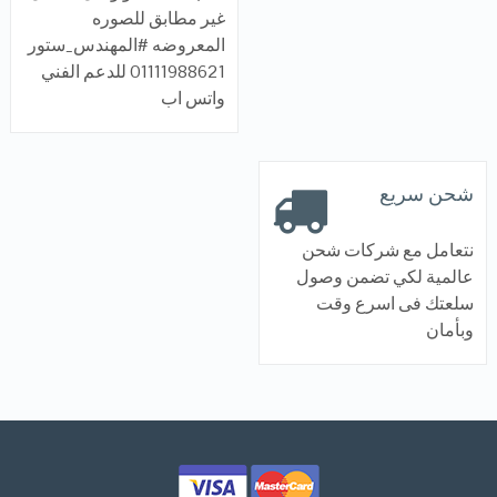
غير مطابق للصوره
المعروضه #المهندس_ستور
01111988621 للدعم الفني
واتس اب
شحن سريع
نتعامل مع شركات شحن
عالمية لكي تضمن وصول
سلعتك فى اسرع وقت
وبأمان