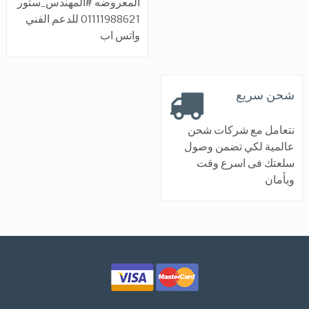
المعروضه #المهندس_ستور
01111988621 للدعم الفني
واتس اب
شحن سريع
نتعامل مع شركات شحن
عالمية لكي تضمن وصول
سلعتك فى اسرع وقت
وبأمان