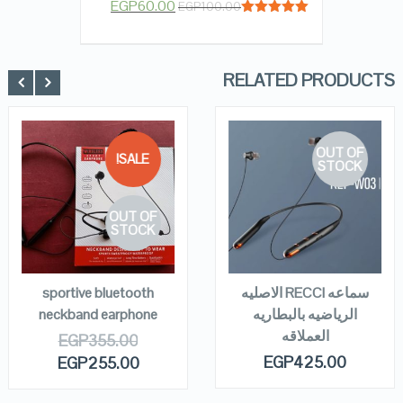
EGP
60.00
EGP
100.00
Rated
5.00
out of 5
RELATED PRODUCTS
OUT OF
SALE!
STOCK
QUICK LOOK
QUICK LOOK
OUT OF
VIEW DETAILS
VIEW DETAILS
STOCK
READ MORE
READ MORE
سماعه RECCI الاصليه
sportive bluetooth
الرياضيه بالبطاريه
neckband earphone
العملاقه
EGP
355.00
EGP
425.00
EGP
255.00