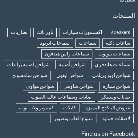
المنتجات
speakers
اكسسورات سيارات
باور بانك
بطاريات
ساعات ذكيه
سماعات
سماعات ايربود
سماعات بلوتوث
سماعات راس هيدفون
سماعات هاندفري
شواحن أصلية
شواحن اصليه براندات
شواحن اوبو وريلمي
شواحن ايفون
شواحن سامسونج
شواحن سياره
شواحن شاومي
شواحن هواوي
صابات وسبيكر
صابات وسماعات عاليه الصوت
عروض الباكدج المميزه
كابلات
كمبيوتر ولاب توب
لاصقات حماية
متنوع العاب وتصوير
Find us on Facebook