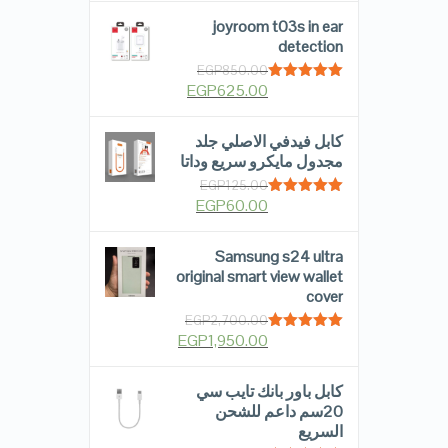
joyroom t03s in ear
detection
EGP
850.00
EGP
625.00
Rated
5.00
out of 5
كابل فيدفي الاصلي جلد
مجدول مايكرو سريع وداتا
EGP
125.00
EGP
60.00
Rated
5.00
out of 5
Samsung s24 ultra
original smart view wallet
cover
EGP
2,700.00
EGP
1,950.00
Rated
5.00
out of 5
كابل باور بانك تايب سي
20سم داعم للشحن
السريع