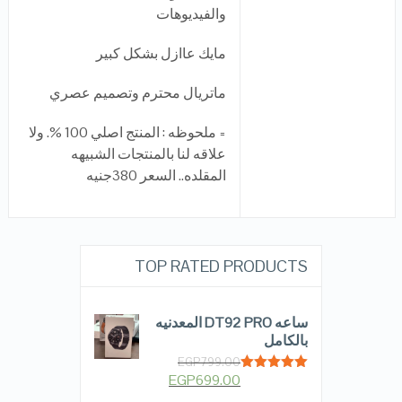
والفيديوهات
مايك عاازل بشكل كبير
ماتريال محترم وتصميم عصري
= ملحوظه : المنتج اصلي 100 %. ولا
علاقه لنا بالمنتجات الشبيهه
المقلده.. السعر 380جنيه
TOP RATED PRODUCTS
ساعه DT92 PRO المعدنيه
بالكامل
EGP
799.00
EGP
699.00
Rated
5.00
out of 5