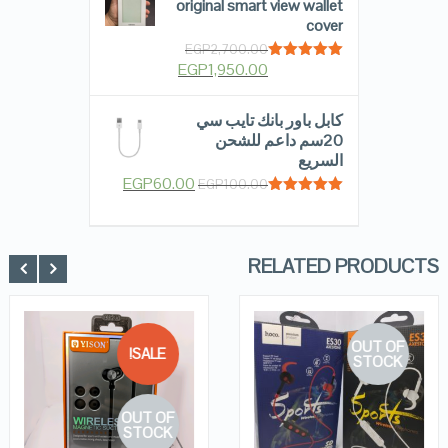
original smart view wallet
cover
EGP
2,700.00
EGP
1,950.00
Rated
5.00
out of 5
كابل باور بانك تايب سي
20سم داعم للشحن
السريع
EGP
60.00
EGP
100.00
Rated
5.00
out of 5
RELATED PRODUCTS
OUT OF
SALE!
STOCK
QUICK LOOK
QUICK LOOK
OUT OF
VIEW DETAILS
VIEW DETAILS
STOCK