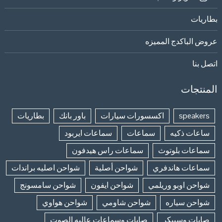
بطاريات
عروض الباكدج المميزه
اتصل بنا
المنتجات
speakers
اكسسورات سيارات
باور بانك
بطاريات
ساعات ذكيه
سماعات
سماعات ايربود
سماعات بلوتوث
سماعات راس هيدفون
سماعات هاندفري
شواحن أصلية
شواحن اصليه براندات
شواحن اوبو وريلمي
شواحن ايفون
شواحن سامسونج
شواحن سياره
شواحن شاومي
شواحن هواوي
صابات وسبيكر
صابات وسماعات عاليه الصوت