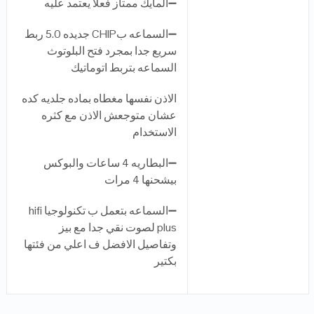
➖المايك ممتاز فعلا يعتمد عليه
➖السماعه بCHIP جديده 5.0 ربط
سريع جدا بمجرد فتح البلوتوث
السماعه بتربط اتوماتيك
الاذن نفسها مغطاه بماده جلديه كده
عشان متوجعش الاذن مع كثره
الاستخدام
➖البطاريه 4 ساعات والبوكس
بيشحنها 4 مرات
➖السماعه بتعمل ب تكنولوجيا hifi
plus لصوت نقي جدا مع بيز
وتفاصيل الافضل ف اعلي من فئتها
بكتير