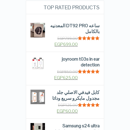
TOP RATED PRODUCTS
ساعه DT92 PRO المعدنيه
بالكامل
EGP
799.00
EGP
699.00
Rated
5.00
out of 5
joyroom t03s in ear
detection
EGP
850.00
EGP
625.00
Rated
5.00
out of 5
كابل فيدفي الاصلي جلد
مجدول مايكرو سريع وداتا
EGP
125.00
EGP
60.00
Rated
5.00
out of 5
Samsung s24 ultra