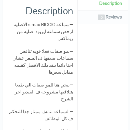
Description
Description
Reviews
0
➖سماعه remax RICCIO الاصليه
ارخص سماعه ايربود اصليه من
ريماكس
➖بمواصفات فعلا قويه تنافس
سماعات ضعفها ف السعر عشان
احنا دائما بنقدملك الافضل كقيمه
مقابل سعرها
➖نيجي هنا للمواصفات الي طبعا
هتلاقيها مشروحه ف الفيديو اخر
الشرح
➖السماعه بتاتش ممتاز جدا للتحكم
ف كل الوظائف