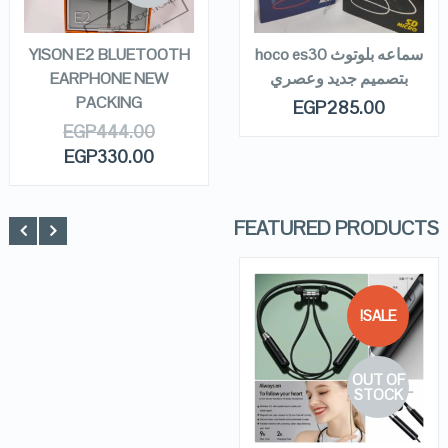
READ MORE
READ MORE
سماعه بلوتوث hoco es30
YISON E2 BLUETOOTH
بتصميم جديد وعصري
EARPHONE NEW
PACKING
EGP
285.00
EGP
444.00
EGP
330.00
FEATURED PRODUCTS
SALE!
QUICK LOOK
OUT OF
VIEW DETAILS
STOCK
READ MORE