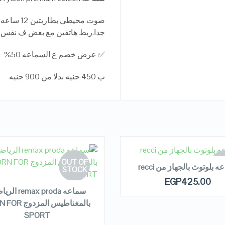
جدا.ربط هاتفين مع بعض ف نفس 
✅ عرض خصم ع السماعه 50%
ب 450 جنيه بدلا من 900 جنيه
READ MORE
OUT OF
OUT
 بلوتوث بالجهاز من recci
EAD MORE
STOCK
ST
EGP
425.00
سماعه emax proda
بالمغناطيس المزد
QUICK LOOK
QUICK LOOK
SPORT