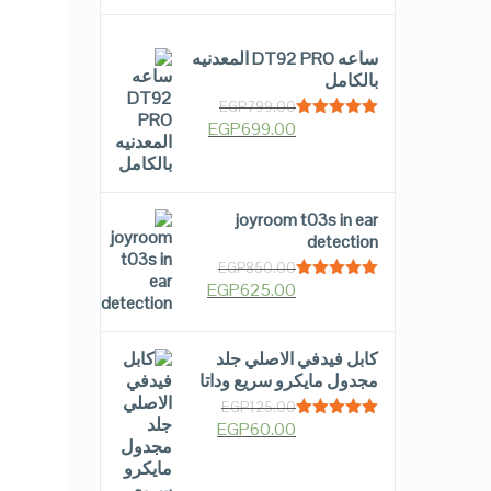
ساعه DT92 PRO المعدنيه
بالكامل
EGP
799.00
EGP
699.00
Rated
5.00
out of 5
joyroom t03s in ear
detection
EGP
850.00
EGP
625.00
Rated
5.00
out of 5
كابل فيدفي الاصلي جلد
مجدول مايكرو سريع وداتا
EGP
125.00
EGP
60.00
Rated
5.00
out of 5