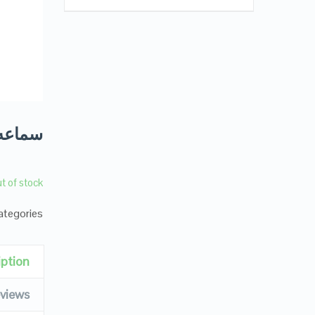
سماعه yison premium edition ال
t of stock
tegories:
iption
views