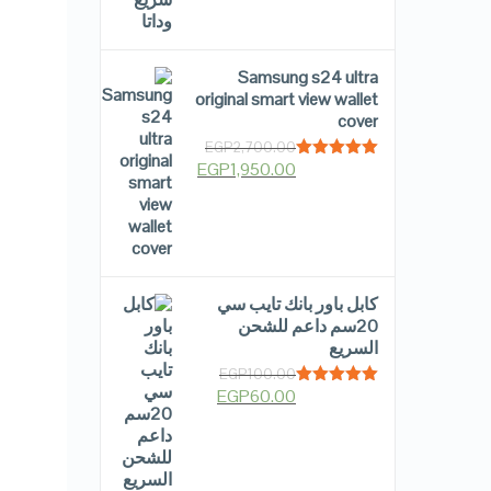
Samsung s24 ultra
original smart view wallet
cover
EGP
2,700.00
EGP
1,950.00
Rated
5.00
out of 5
كابل باور بانك تايب سي
20سم داعم للشحن
السريع
EGP
100.00
EGP
60.00
Rated
5.00
out of 5