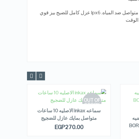
صوت محيطي بطاريتين 12 ساعه متواصل ضد المياه. Ipx6 عزل كامل للضيج بيز قوي
الوقت
READ MORE
 OF
OUT OF
OCK
STOCK
R
سماعه inkax الاصليه 10 ساعات
OTH
r الرياضيه
متواصل بمايك عازل للضجيج
وج BORN FOR
QUICK LOOK
EGP
270.00