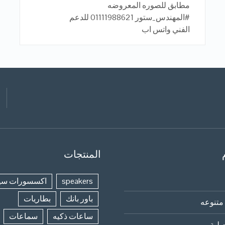
مطابق للصوره المعروضه
#المهندس_ستور 01111988621 للدعم
الفني واتس اب
المنتجات
speakers
اكسسورات سي
باور بانك
بطاريات
متنوعه
ساعات ذكيه
سماعات
لية