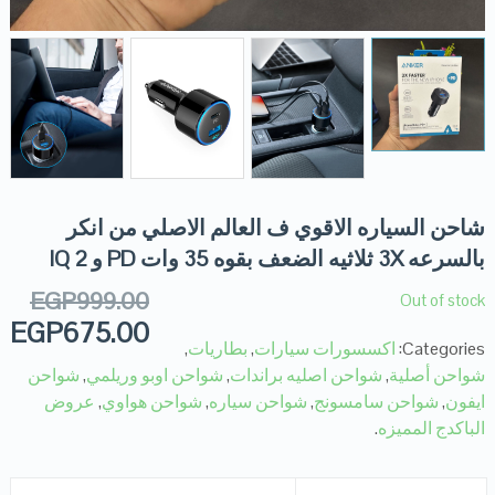
شاحن السياره الاقوي ف العالم الاصلي من انكر
بالسرعه 3X ثلاثيه الضعف بقوه 35 وات PD و IQ 2
EGP
999.00
Out of stock
EGP
675.00
Categories:
اكسسورات سيارات
,
بطاريات
,
شواحن أصلية
,
شواحن اصليه براندات
,
شواحن اوبو وريلمي
,
شواحن
ايفون
,
شواحن سامسونج
,
شواحن سياره
,
شواحن هواوي
,
عروض
الباكدج المميزه
.