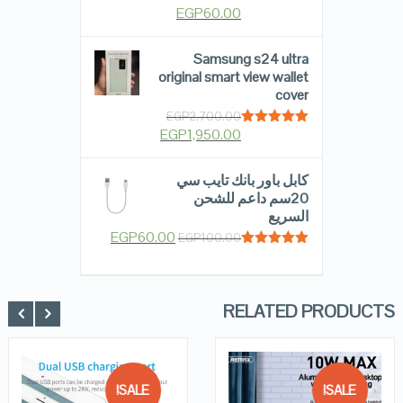
EGP
60.00
Rated
5.00
out of 5
Samsung s24 ultra
original smart view wallet
cover
EGP
2,700.00
EGP
1,950.00
Rated
5.00
out of 5
كابل باور بانك تايب سي
20سم داعم للشحن
السريع
EGP
60.00
EGP
100.00
Rated
5.00
out of 5
RELATED PRODUCTS
SALE!
SALE!