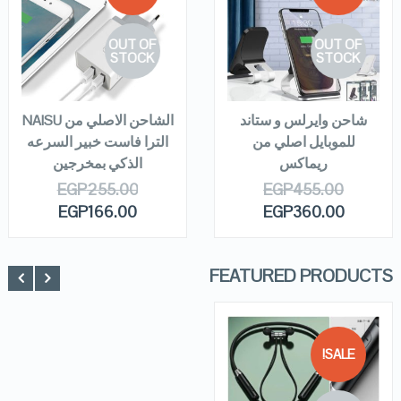
QUICK LOOK
QUICK LOOK
OUT OF
OUT OF
VIEW DETAILS
VIEW DETAILS
STOCK
STOCK
READ MORE
READ MORE
شاحن وايرلس و ستاند
الشاحن الاصلي من NAISU
للموبايل اصلي من
الترا فاست خبير السرعه
ريماكس
الذكي بمخرجين
EGP
255.00
EGP
455.00
EGP
166.00
EGP
360.00
FEATURED PRODUCTS
SALE!
QUICK LOOK