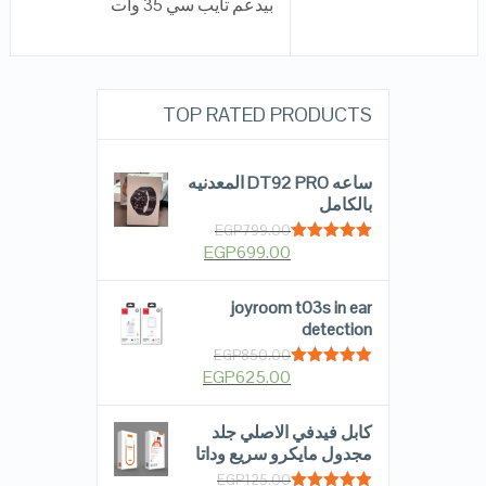
بيدعم تايب سي 35 وات
TOP RATED PRODUCTS
ساعه DT92 PRO المعدنيه
بالكامل
EGP
799.00
EGP
699.00
Rated
5.00
out of 5
joyroom t03s in ear
detection
EGP
850.00
EGP
625.00
Rated
5.00
out of 5
كابل فيدفي الاصلي جلد
مجدول مايكرو سريع وداتا
EGP
125.00