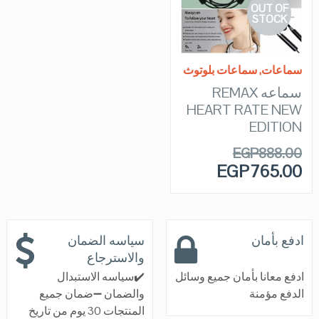
OUT OF
VIEW DETAILS
STOCK
READ MORE
سماعات
,
سماعات بلوتوث
سماعه REMAX
HEART RATE NEW
EDITION
EGP
888.00
EGP
765.00
ادفع بأمان
سياسه الضمان
والاسترجاع
ادفع معانا بأمان جميع وسائل
✔️سياسه الاستبدال
الدفع مؤمنة
والضمان ➖ضمان جميع
المنتجات 30 يوم من تاريخ