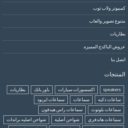
كمبيوتر ولاب توب
متنوع تصوير والعاب
بطاريات
عروض الباكدج المميزه
اتصل بنا
المنتجات
speakers
اكسسورات سيارات
باور بانك
بطاريات
ساعات ذكيه
سماعات
سماعات ايربود
سماعات بلوتوث
سماعات راس هيدفون
سماعات هاندفري
شواحن أصلية
شواحن اصليه براندات