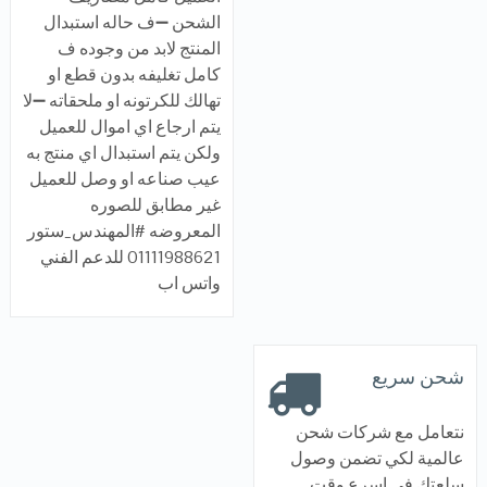
الشحن ➖ف حاله استبدال
المنتج لابد من وجوده ف
كامل تغليفه بدون قطع او
تهالك للكرتونه او ملحقاته ➖لا
يتم ارجاع اي اموال للعميل
ولكن يتم استبدال اي منتج به
عيب صناعه او وصل للعميل
غير مطابق للصوره
المعروضه #المهندس_ستور
01111988621 للدعم الفني
واتس اب
شحن سريع
نتعامل مع شركات شحن
عالمية لكي تضمن وصول
سلعتك فى اسرع وقت