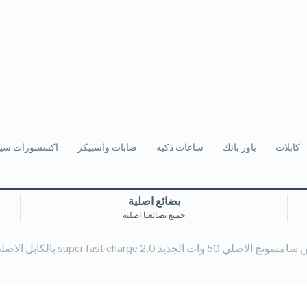
كابلات
باور بانك
ساعات ذكيه
صابات واسبيكر
اكسسورات سيا
بضائع اصلية
جميع بضائعنا اصلية
لي 50 وات الجديد super fast charge 2.0 بالكابل الاصلي 5 امبير 1.8 متر