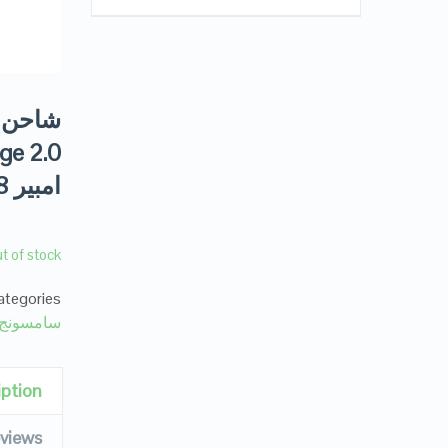
امبير 1.8 متر
t of stock
tegories:
سامسونج
iption
views