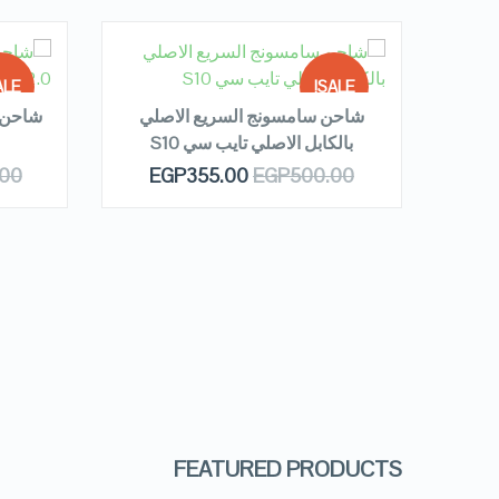
READ MORE
R
LE!
SALE!
xo o
شاحن سامسونج السريع الاصلي
بالكابل الاصلي تايب سي S10
 OF
OUT OF
QUICK LOOK
00
EGP
355.00
EGP
500.00
OCK
STOCK
VIEW DETAILS
FEATURED PRODUCTS