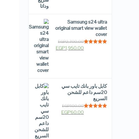
Samsung s24 ultra
original smart view wallet
cover
EGP
2,700.00
EGP
1,950.00
Rated
5.00
out of 5
كابل باور بانك تايب سي
20سم داعم للشحن
السريع
EGP
100.00
EGP
60.00
Rated
5.00
out of 5