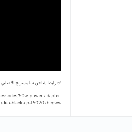
✅ رابط شاحن سامسونج الاصلي ٥٠ وات الجديد من موقع سامسونج الرسمي العالمي
cessories/50w-power-adapter-
duo-black-ep-t5020xbegww/