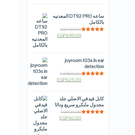
ساعه DT92 PRO المعدنيه
بالكامل
EGP
799.00
EGP
699.00
Rated
5.00
out of 5
joyroom t03s in ear
detection
EGP
850.00
EGP
625.00
Rated
5.00
out of 5
كابل فيدفي الاصلي جلد
مجدول مايكرو سريع وداتا
EGP
125.00
EGP
60.00
Rated
5.00
out of 5