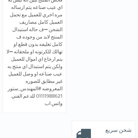
اي عيب صناعه يتم ارساله
مره اخري للعميل مع تحمل
العميل كامل مصاريف
الشحن ➖ف حاله استبدال
المنتج لابد من وجوده ف
كامل تغليفه بدون قطع او
تهالك للكرتونه او ملحقاته ➖لا
يتم ارجاع اي اموال للعميل
ولكن يتم استبدال اي منتج به
عيب صناعه او وصل للعميل
غير مطابق للصوره
المعروضه #المهندس_ستور
01111988621 للدعم الفني
واتس اب
شحن سريع