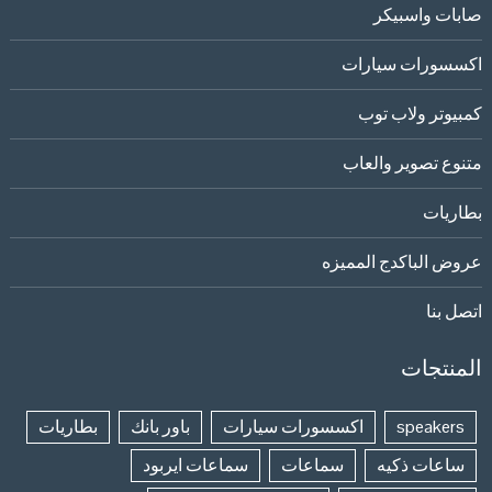
صابات واسبيكر
اكسسورات سيارات
كمبيوتر ولاب توب
متنوع تصوير والعاب
بطاريات
عروض الباكدج المميزه
اتصل بنا
المنتجات
speakers
اكسسورات سيارات
باور بانك
بطاريات
ساعات ذكيه
سماعات
سماعات ايربود