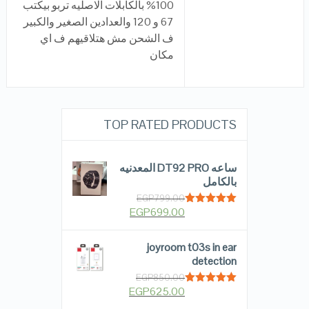
100% بالكابلات الاصليه تربو بيكتب
67 و 120 والعدادين الصغير والكبير
ف الشحن مش هتلاقيهم ف اي
مكان
TOP RATED PRODUCTS
ساعه DT92 PRO المعدنيه
بالكامل
EGP
799.00
EGP
699.00
Rated
5.00
out of 5
joyroom t03s in ear
detection
EGP
850.00
EGP
625.00
Rated
5.00
out of 5