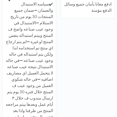
ادفع معانا بأمان جميع وسائل
✔️سياسه الاستبدال
الدفع مؤمنة
والضمان ➖ضمان جميع
المنتجات 30 يوم من تاريخ
الاستلام ➖الاستبدال في
وجود عيب صناعه واضح ف
المنتج وبيتم استبداله بنفس
المنتج او غيره ➖لم يتم ارجاع
اي منتج تم استخدامه ابدا
ولكن يتم استبداله في حاله
وجود عيب صناعه ➖في حاله
الاستبدال نتيجة عيب صناعه
لا يتحمل العميل اي مصاريف
اضافيه ➖في حاله شكوي
العميل من وجود عيب ف
المنتج خلال فتره 30 يوم يتم
ارسال مندوب ف خلال ٣
أيام عمل وبعدها بيتم مراجعه
المنتج من طرفنا واذا بعد
فحص المنتج تبين انه ليس به