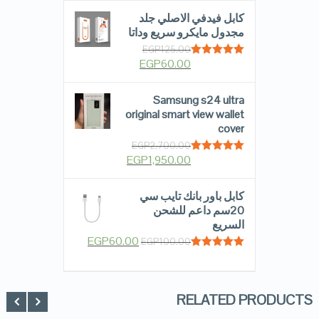
كابل فيدفي الاصلي جلد
مجدول مايكرو سريع وداتا
EGP
125.00
EGP
60.00
Rated
5.00
out of 5
Samsung s24 ultra
original smart view wallet
cover
EGP
2,700.00
EGP
1,950.00
Rated
5.00
out of 5
كابل باور بانك تايب سي
20سم داعم للشحن
السريع
EGP
60.00
EGP
100.00
Rated
5.00
out of 5
RELATED PRODUCTS