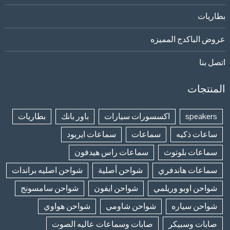
بطاريات
عروض الباكدج المميزه
اتصل بنا
المنتجات
speakers
اكسسورات سيارات
باور بانك
بطاريات
ساعات ذكيه
سماعات
سماعات ايربود
سماعات بلوتوث
سماعات راس هيدفون
سماعات هاندفري
شواحن أصلية
شواحن اصليه براندات
شواحن اوبو وريلمي
شواحن ايفون
شواحن سامسونج
شواحن سياره
شواحن شاومي
شواحن هواوي
صابات وسبيكر
صابات وسماعات عاليه الصوت