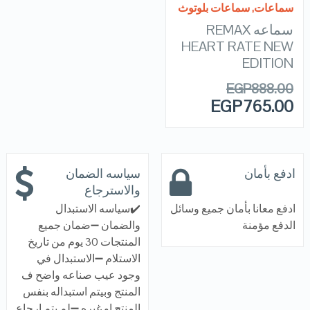
سماعات
,
سماعات بلوتوث
سماعه REMAX
HEART RATE NEW
EDITION
EGP
888.00
EGP
765.00
ادفع بأمان
سياسه الضمان
والاسترجاع
ادفع معانا بأمان جميع وسائل
✔️سياسه الاستبدال
الدفع مؤمنة
والضمان ➖ضمان جميع
المنتجات 30 يوم من تاريخ
الاستلام ➖الاستبدال في
وجود عيب صناعه واضح ف
المنتج وبيتم استبداله بنفس
المنتج او غيره ➖لم يتم ارجاع