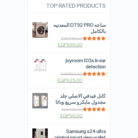
TOP RATED PRODUCTS
ساعه DT92 PRO المعدنيه
بالكامل
EGP
799.00
EGP
699.00
Rated
5.00
out of 5
joyroom t03s in ear
detection
EGP
850.00
EGP
625.00
Rated
5.00
out of 5
كابل فيدفي الاصلي جلد
مجدول مايكرو سريع وداتا
EGP
125.00
EGP
60.00
Rated
5.00
out of 5
Samsung s24 ultra
original smart view wallet