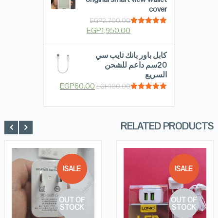
cover
EGP
2,700.00
EGP
1,950.00
Rated
5.00
out of 5
كابل باور بانك تايب سي
20سم داعم للشحن
السريع
EGP
60.00
EGP
100.00
Rated
5.00
out of 5
RELATED PRODUCTS
SALE!
SALE!
QUICK LOOK
QUICK LOOK
OUT OF
OUT OF
VIEW DETAILS
VIEW DETAILS
STOCK
STOCK