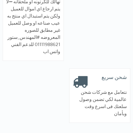
تهالك للكرتونه او ملحقاته ➖لا
يتم ارجاع اي اموال للعميل
ولكن يتم استبدال اي منتج به
عيب صناعه او وصل للعميل
غير مطابق للصوره
المعروضه #المهندس_ستور
01111988621 للدعم الفني
واتس اب
شحن سريع
نتعامل مع شركات شحن
عالمية لكي تضمن وصول
سلعتك فى اسرع وقت
وبأمان