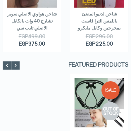
READ MORE
READ MORE
شاحن لدنيو المضئ
شاحن هواوي الاصلي سوبر
باللمس الترا فاست
تشارج 40 وات بالكابل
بمخرجين وكابل مايكرو
الاصلي تايب سي
EGP
499.00
EGP
296.00
EGP
375.00
EGP
225.00
FEATURED PRODUCTS
SALE!
QUICK LOOK
OUT OF
VIEW DETAILS
STOCK
READ MORE