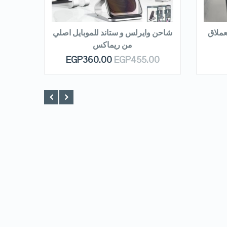
READ MORE
R
لاصلي 100% العملاق
شاحن وايرلس و ستاند للموبايل اصلي
من ريماكس
EGP
360.00
EGP
455.00