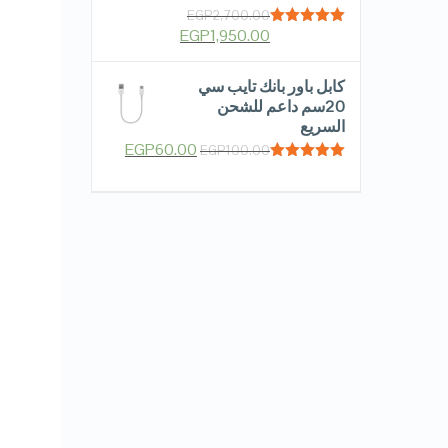
EGP
2,700.00
EGP
1,950.00
Rated
5.00
out of 5
كابل باور بانك تايب سي
20سم داعم للشحن
السريع
EGP
60.00
EGP
100.00
Rated
5.00
out of 5