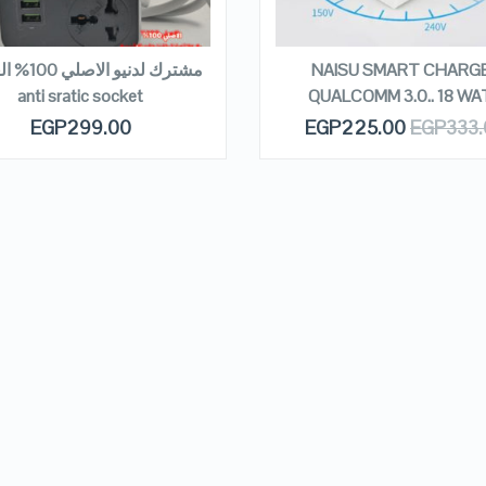
EAD MORE
READ MORE
NAISU SMART CHARG
مشترك لدنيو ا
anti sratic socket
QUALCOMM 3.0.. 18 W
EGP
299.00
EGP
225.00
EGP
333