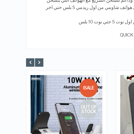
وداعم للشحن السريع مع الهواتف اللي بتشحن
بتقنيه كوالكوم للشحن السريع زي هواتف شاومي من اول ريدمي 5 بلس حتي اخر
ي نوت 10 بلس
LE!
SALE!
شاحن
فاس
 OF
OUT OF
QUICK LOOK
00
OCK
STOCK
VIEW DETAILS