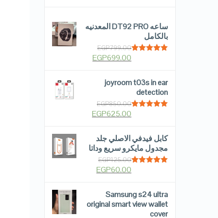
ساعه DT92 PRO المعدنيه
بالكامل
EGP
799.00
EGP
699.00
Rated
5.00
out of 5
joyroom t03s in ear
detection
EGP
850.00
EGP
625.00
Rated
5.00
out of 5
كابل فيدفي الاصلي جلد
مجدول مايكرو سريع وداتا
EGP
125.00
EGP
60.00
Rated
5.00
out of 5
Samsung s24 ultra
original smart view wallet
cover