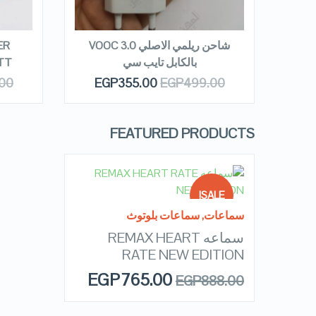
READ MORE
R
سيارة
شاحن ريلمي الاصلي VOOC 3.0
ER
بالكابل تايب سي
ATT
.00
EGP
355.00
EGP
499.00
FEATURED PRODUCTS
READ MORE
SALE!
سماعات
,
سماعات بلوتوث
سماعه REMAX HEART
OUT OF
QUICK LOOK
STOCK
RATE NEW EDITION
EGP
765.00
EGP
888.00
VIEW DETAILS