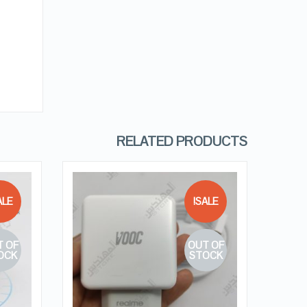
RELATED PRODUCTS
LE!
SALE!
 OF
OUT OF
QUICK LOOK
OCK
STOCK
VIEW DETAILS