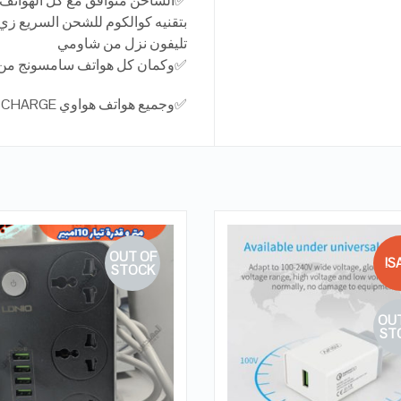
✅
الشاحن متوافق مع كل الهواتف 
تليفون نزل من شاومي
✅
وكمان كل هواتف سامسونج من اول نوت 5 حت
✅
وجميع هواتف هواوي QUICK CHARGE
OUT OF
SA
STOCK
OUT
QUICK LOOK
QUICK LOOK
ST
VIEW DETAILS
VIEW DETAILS