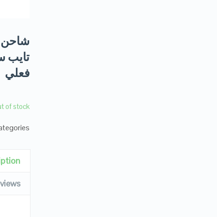
فعلي
t of stock
tegories:
iption
views