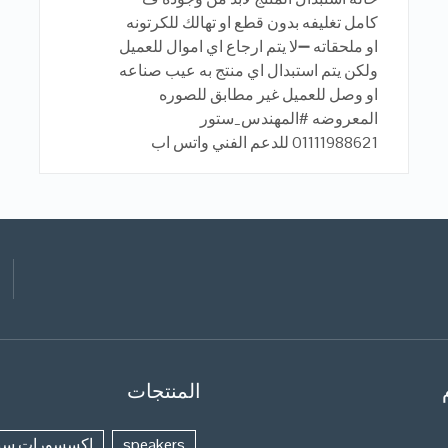
كامل تغليفه بدون قطع او تهالك للكرتونه
او ملحقاته ➖لا يتم ارجاع اي اموال للعميل
ولكن يتم استبدال اي منتج به عيب صناعه
او وصل للعميل غير مطابق للصوره
المعروضه #المهندس_ستور
01111988621 للدعم الفني واتس اب
المنتجات
speakers
اكسسورات سي