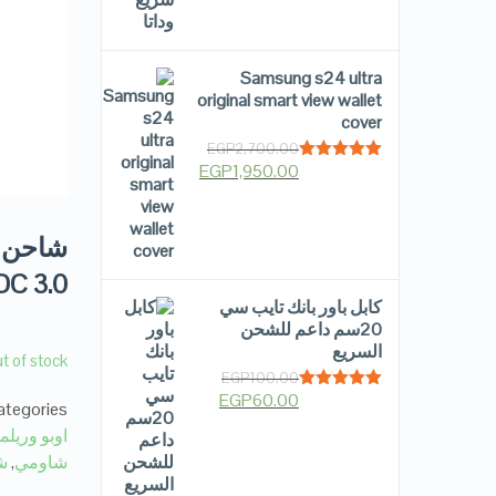
Samsung s24 ultra
original smart view wallet
cover
EGP
2,700.00
EGP
1,950.00
Rated
5.00
out of 5
VOOC 3.0. وسوبر ف
كابل باور بانك تايب سي
20سم داعم للشحن
السريع
t of stock
EGP
100.00
EGP
60.00
Rated
5.00
tegories:
out of 5
اوبو وريلم
شاومي
,
ش