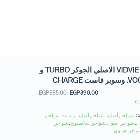
شاحن VIDVIE الاصلي الجوكر TURBO و
است CHARGE
EGP
555.00
EGP
390.00
Ou
Ca
شواحن أصلية
,
شواحن اصليه براندات
,
شواحن
ي
,
شواحن ايفون
,
شواحن سامسونج
,
شواحن
واحن هواوي
.