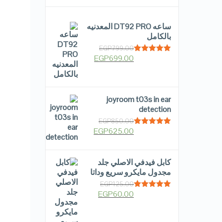
ساعه DT92 PRO المعدنيه
بالكامل
EGP
799.00
EGP
699.00
Rated
5.00
out of 5
joyroom t03s in ear
detection
EGP
850.00
EGP
625.00
Rated
5.00
out of 5
كابل فيدفي الاصلي جلد
مجدول مايكرو سريع وداتا
EGP
125.00
EGP
60.00
Rated
5.00
out of 5