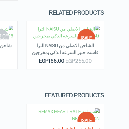
RELATED PRODUCTS
READ MORE
R
 OF
SALE!
OCK
VOOC 3.0
الشاحن الاصلي من NAISU الترا
فاست خبير السرعه الذكي بمخرجين
OUT OF
QUICK LOOK
EGP
166.00
EGP
255.00
E
STOCK
VIEW DETAILS
FEATURED PRODUCTS
READ MORE
SALE!
سماعات
,
سماعات بلوتوث