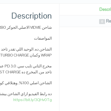
Descr
Description
Re
0
شاحن VIDVIE الاصلي الجوكر TURBO و VOOC 3.0. وسوبر فاست CHARGE
المواصفات
WRAP وكمان TURBO CHARGE لهواتف شاومي
تاخد من. المخرج ده SUPER FAST CHARGE لهواتف سامسونج الداعمه 25 وات
الشاحن اصلي 100%. وهتلاقي كود للخدش للتأكد من اصاله المنتج
ده رابط الفيديو ازاي الشاحن بيش
https://bit.ly/3QHv0Tg