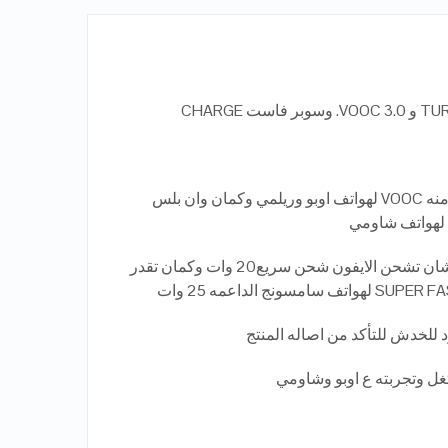
الشاحن ده. الوحيد اللي تقدر تاخد منه VOOC لهواتف اوبو وريلمي وكمان وان بلس
مخرج التاني تايب سي. PD 3.0 عشان تشحن الايفون شحن سريع20 وات وكمان تقدر
تغل وتجربته ع اوبو وشاومي