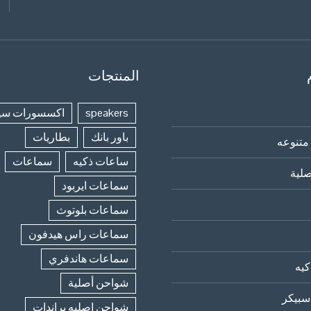
المنتجات
speakers
اكسسورات سي
باور بانك
بطاريات
متنوعه
ساعات ذكيه
سماعات
لية
سماعات ايربود
سماعات بلوتوث
سماعات راس هيدفون
سماعات هاندفري
يه
شواحن أصلية
سبيكر
شواحن اصليه براندات