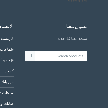
تسوق معنا
الاقسام
ستجد معنا كل جديد
الرئيسية
سماعات 
شواحن أص
كابلات
باور بانك
ساعات ذك
صابات وا