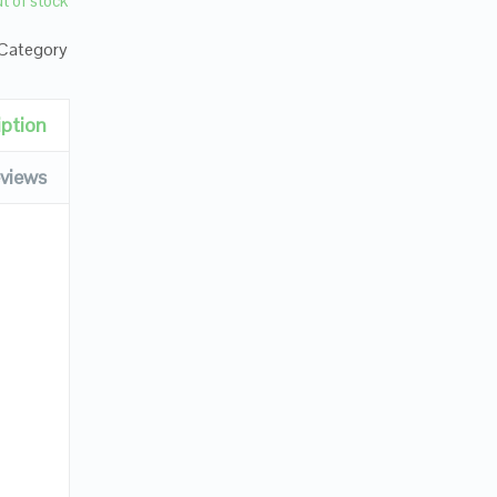
t of stock
Category:
iption
views