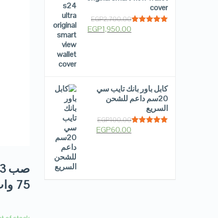
cover
EGP
2,700.00
EGP
1,950.00
Rated
5.00
out of 5
كابل باور بانك تايب سي
20سم داعم للشحن
السريع
EGP
100.00
EGP
60.00
Rated
5.00
out of 5
75 وات كامله