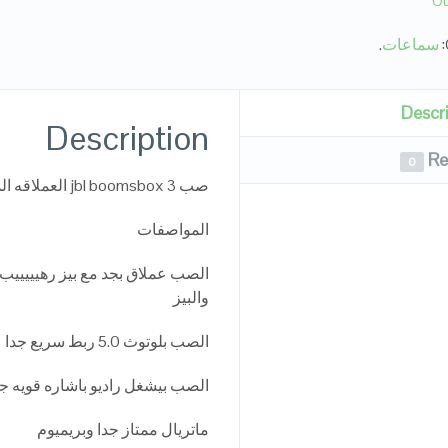
Ou
سماعات
.
Descr
Description
Re
0
صب jbl boomsbox 3 العملاقه الميرور 75 وات كامله الامكانيات
المواصفات
الصب عملاق بجد مع بيز رهيييييب
والبيز
الصب بلوتوث 5.0 ربط سريع جدا
الصب بيشغل راديو باشاره قويه جد
ماتريال ممتاز جدا وبريميوم