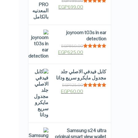
EGP
799.00
EGP
699.00
Rated
5.00
out of 5
joyroom t03s in ear
detection
EGP
850.00
EGP
625.00
Rated
5.00
out of 5
كابل فيدفي الاصلي جلد
مجدول مايكرو سريع وداتا
EGP
125.00
EGP
60.00
Rated
5.00
out of 5
Samsung s24 ultra
original smart view wallet