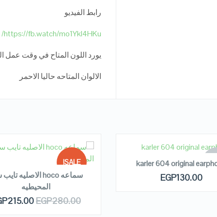
رابط الفيديو
https://fb.watch/mo1YkI4HKu/
يورد اللون المتاح في وقت عمل ا
الالوان المتاحه حاليا الاحمر
READ MORE
EAD MORE
OUT
SALE!
karler 604 original earph
ST
سماعه hoco الاصليه تا
EGP
130.00
المحيطيه
OUT OF
QUICK LOOK
QUICK LOOK
GP
215.00
EGP
280.00
STOCK