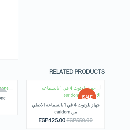
RELATED PRODUCTS
READ MORE
R
 OF
SALE!
one
OCK
ديكوريه
جهاز بلوتوث 4 في 1 بالسماعه الاصلي
ي
من earldom
OUT OF
QUICK LOOK
EGP
425.00
EGP
550.00
E
STOCK