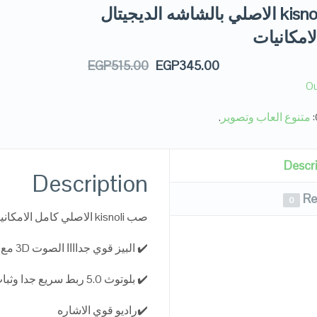
صب kisnoli الاصلي بالشاشه الديجيتال
امكانيات
EGP
515.00
EGP
345.00
Ou
متنوع العاب وتصوير
.
Descr
Description
Re
0
صب kisnoli الاصلي كامل الامكانيات portable بالراديو
✔️ البيز قوي جداااا الصوت 3D مع تريبل مظبوط
✔️ بلوتوث 5.0 ربط سريع جدا وثبات قوي للاشاره
✔️راديو قوي الاشاره