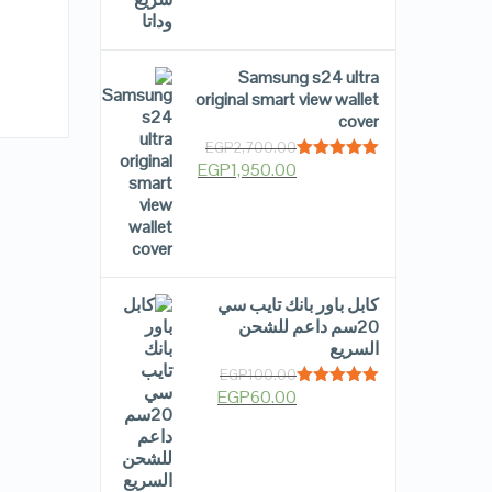
Samsung s24 ultra
original smart view wallet
cover
EGP
2,700.00
EGP
1,950.00
Rated
5.00
out of 5
كابل باور بانك تايب سي
20سم داعم للشحن
السريع
EGP
100.00
EGP
60.00
Rated
5.00
out of 5