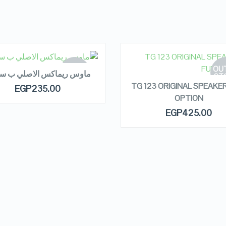
EAD MORE
READ MORE
OUT OF
OUT
ماوس ريماكس الاصلي ب سل
STOCK
ST
TG 123 ORIGINAL SPEAKER
EGP
235.00
OPTION
QUICK LOOK
QUICK LOOK
EGP
425.00
VIEW DETAILS
VIEW DETAILS