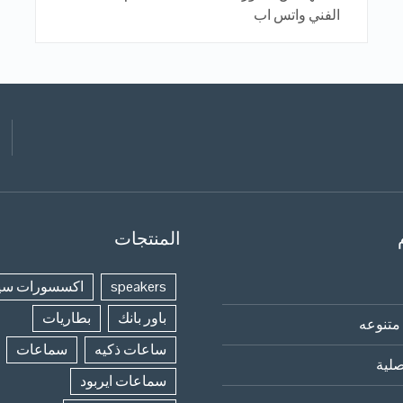
الفني واتس اب
المنتجات
speakers
اكسسورات سي
باور بانك
بطاريات
متنوعه
ساعات ذكيه
سماعات
لية
سماعات ايربود