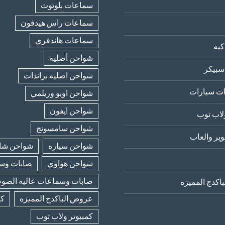
سماعات بلوتوث
سماعات راس هيدفون
سماعات هاندفري
يه
شواحن أصلية
سبيكر
شواحن اصليه براندات
ت سيارات
شواحن اوبو وريلمي
شواحن ايفون
لاب توب
شواحن سامسونج
ير والعاب
شواحن سياره
شواحن شا
شواحن هواوي
صابات وسب
صابات وسماعات عاليه الصو
اكدج المميزه
عروض الباكدج المميزه
كا
كمبيوتر ولاب توب