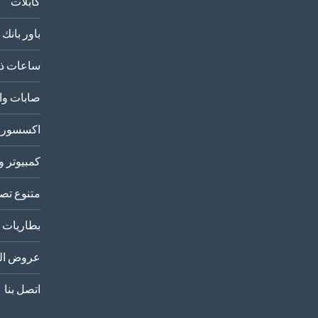
كابلات
باور بانك
ساعات ذك
صابات وا
اكسسورا
كمبيوتر و
متنوع تصو
بطاريات
عروض الب
اتصل بنا