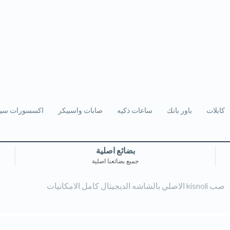
كابلات
باور بانك
ساعات ذكيه
صابات واسبيكر
اكسسورات سيا
بضائع اصلية
جميع بضائعنا اصلية
صب kisnoli الاصلي بالشاشه الديجيتال كامل الامكانيات