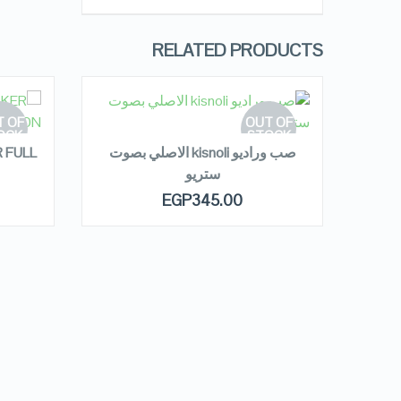
RELATED PRODUCTS
READ MORE
R
 OF
OUT OF
OCK
STOCK
 من
صب وراديو kisnoli الاصلي بصوت
 FULL
ستريو
QUICK LOOK
EGP
345.00
VIEW DETAILS