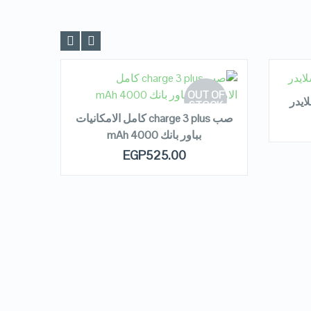
R
READ MORE
OUT OF
LE!
ايدر
STOCK
صب charge 3 plus كامل الامكانيات
سبيكر tg 605 الاصلي المضئ بل
بباور بانك 4000 mAh
00
 OF
QUICK LOOK
EGP
525.00
OCK
VIEW DETAILS