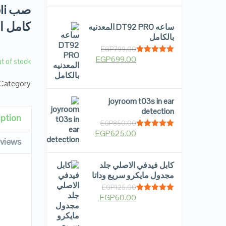
كامل ال
ساعه DT92 PRO المعدنيه
بالكامل
EGP
799.00
EGP
699.00
Rated
5.00
t of stock
out of 5
Category:
joyroom t03s in ear
detection
iption
EGP
850.00
EGP
625.00
Rated
5.00
views
out of 5
كابل فيدفي الاصلي جلد
مجدول مايكرو سريع وداتا
EGP
125.00
EGP
60.00
Rated
5.00
out of 5