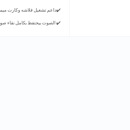
✔️داعم تشغيل فلاشه وكارت ميموري 
✔️ الصوت بيحتفظ بكامل نقاء صو