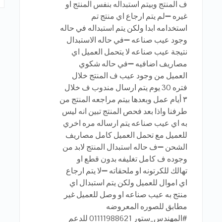
ف المنتج وبيتم استبداله بنفس المنتج او
غيره ➖لم يتم ارجاع اي منتج تم
استخدامه ابدا ولكن يتم استبداله في حاله
وجود عيب صناعه ➖في حاله الاستبدال
نتيجة عيب صناعه لا يتحمل العميل اي
مصاريف اضافيه ➖في حاله شكوي
العميل من وجود عيب ف المنتج خلال
فتره 30 يوم يتم ارسال مندوب ف خلال
٣ أيام عمل وبعدها بيتم مراجعه المنتج من
طرفنا واذا بعد فحص المنتج تبين انه ليس
به اي عيب صناعه يتم ارساله مره اخري
للعميل مع تحمل العميل كامل مصاريف
الشحن ➖ف حاله استبدال المنتج لابد من
وجوده ف كامل تغليفه بدون قطع او
تهالك للكرتونه او ملحقاته ➖لا يتم ارجاع
اي اموال للعميل ولكن يتم استبدال اي
منتج به عيب صناعه او وصل للعميل غير
مطابق للصوره المعروضه
#المهندس_ستور 01111988621 للدعم