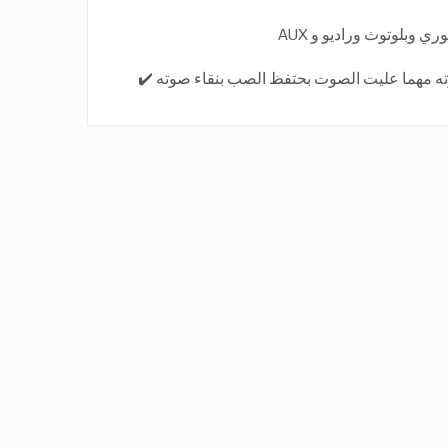
وبلوتوث وراديو و AUX
ته مهما عليت الصوت بحتفظ الصب بنقاء صوته ✔️