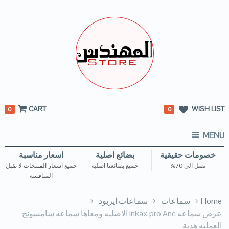
CART
WISH LIST
0
0
MENU
خصومات حقيقية
بضائع اصلية
اسعار مناسبة
تصل الى 70%
جميع بضائعنا اصلية
جميع اسعار المنتجات لا تقبل
المنافسة
Home
سماعات
سماعات ايربود
عرض سماعه inkax pro Anc الاصليه ومعاها سماعه سامسونج
العمليه هدية