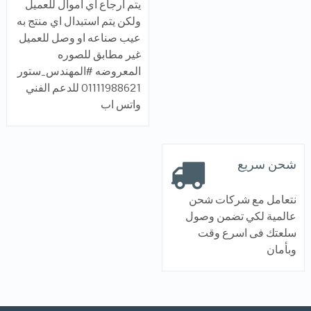
يتم ارجاع اي اموال للعميل
ولكن يتم استبدال اي منتج به
عيب صناعه او وصل للعميل
غير مطابق للصوره
المعروضه #المهندس_ستور
01111988621 للدعم الفني
واتس اب
شحن سريع
نتعامل مع شركات شحن
عالمية لكي تضمن وصول
سلعتك فى اسرع وقت
وبأمان