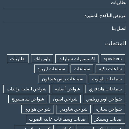
بطاريات
عروض الباكدج المميزه
اتصل بنا
المنتجات
speakers
اكسسورات سيارات
باور بانك
بطاريات
ساعات ذكيه
سماعات
سماعات ايربود
سماعات بلوتوث
سماعات راس هيدفون
سماعات هاندفري
شواحن أصلية
شواحن اصليه براندات
شواحن اوبو وريلمي
شواحن ايفون
شواحن سامسونج
شواحن سياره
شواحن شاومي
شواحن هواوي
صابات وسبيكر
صابات وسماعات عاليه الصوت