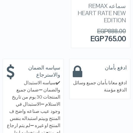
سماعه REMAX
HEART RATE NEW
EDITION
EGP
888.00
EGP
765.00
ادفع بأمان
سياسه الضمان
والاسترجاع
ادفع معانا بأمان جميع وسائل
✔️سياسه الاستبدال
الدفع مؤمنة
والضمان ➖ضمان جميع
المنتجات 30 يوم من تاريخ
الاستلام ➖الاستبدال في
وجود عيب صناعه واضح ف
المنتج وبيتم استبداله بنفس
المنتج او غيره ➖لم يتم ارجاع
اي منتج تم استخدامه ابدا