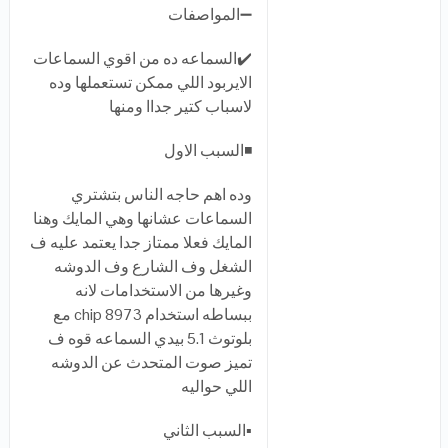
➖المواصفات
✔️السماعه ده من اقوي السماعات
الايربود اللي ممكن تستعملها وده
لاسباب كتير جداا ومنها
◾️السبب الاول
وده اهم حاجه الناس بتشتري
السماعات عشانها وهي المايك وهنا
المايك فعلا ممتاز جدا يعتمد عليه ف
الشغل وف الشارع وف الدوشه
وغيرها من الاستخدامات لانه
ببساطه استخدام chip 8973 مع
بلوتوث 5.1 بيدي السماعه قوه ف
تميز صوت المتحدث عن الدوشه
اللي حواليه
▪️السبب الثاني