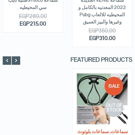
سماعه VIDVIE الجديدة
سماعه hoco الاصليه تايب
2022 المعدنيه بالكامل و
سي المحيطيه
المحيطيه للالعاب Pubg
EGP
280.00
وغيرها والبيز العميق
EGP
215.00
EGP
350.00
EGP
310.00
FEATURED PRODUCTS
SALE!
QUICK LOOK
OUT OF
VIEW DETAILS
STOCK
READ MORE
سماعات
,
سماعات بلوتوث