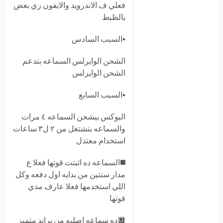
فعلي ف الاندرويد والايفون زي بعض
بالظبط
▪️السبب السادس
الشحن الوايرلس السماعه بتدعم
الشحن الوايرلس
▪️السبب السابع
البوكس بيشحن السماعه ٤ مرات
والسماعه بتشتغل من ٢ ل٣ ساعات
استخدام معتدل
◼️السماعه ده اثبتت قوتها فعلا ع
مدار سنتين من بدايه اول دفعه وكل
اللي استخدمها فعلا عارف مدي
قوتها
🔲ده سماعه اصليه من براند متميز