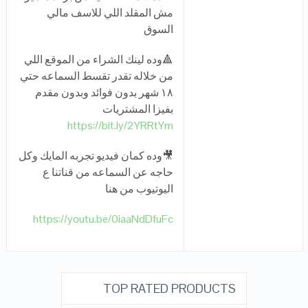
مش المقلد اللي للاسف مالي
السوق
🔺وده لينك الشراء من الموقع اللي
من خلاله تقدر تقسط السماعه حتي
١٨ شهر بدون فوائد وبدون مقدم
بفيزا المشتريات
https://bit.ly/2YRRtYm
🎥وده كمان فيديو تجربه المايك وكل
حاجه عن السماعه من قناتنا ع
اليوتيوب من هنا
https://youtu.be/0iaaNdDfuFc
TOP RATED PRODUCTS