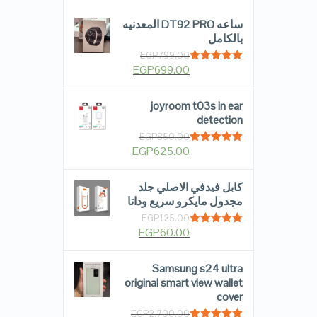
ساعه DT92 PRO المعدنيه
بالكامل
EGP
799.00
EGP
699.00
Rated
5.00
out of 5
joyroom t03s in ear
detection
EGP
850.00
EGP
625.00
Rated
5.00
out of 5
كابل فيدفي الاصلي جلد
مجدول مايكرو سريع وداتا
EGP
125.00
EGP
60.00
Rated
5.00
out of 5
Samsung s24 ultra
original smart view wallet
cover
EGP
2,700.00