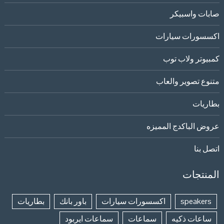
صابات واسبيكر
اكسسورات سيارات
كمبيوتر ولاب توب
متنوع تصوير والعاب
بطاريات
عروض الباكدج المميزه
اتصل بنا
المنتجات
speakers
اكسسورات سيارات
باور بانك
بطاريات
ساعات ذكيه
سماعات
سماعات ايربود