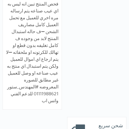
فحص المنتج تبين انه ليس به
اي عيب صناعه يتم ارساله
مره اخري للعميل مع تحمل
العميل كامل مصاريف
الشحن ➖ف حاله استبدال
المنتج لابد من وجوده ف
كامل تغليفه بدون قطع او
تهالك للكرتونه او ملحقاته ➖لا
يتم ارجاع اي اموال للعميل
ولكن يتم استبدال اي منتج به
عيب صناعه او وصل للعميل
غير مطابق للصوره
المعروضه #المهندس_ستور
01111988621 للدعم الفني
واتس اب
شحن سريع