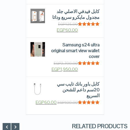
out of 5
كابل فيدفي الاصلي جلد
مجدول مايكرو سريع وداتا
EGP
125.00
EGP
60.00
Rated
5.00
out of 5
Samsung s24 ultra
original smart view wallet
cover
EGP
2,700.00
EGP
1,950.00
Rated
5.00
out of 5
كابل باور بانك تايب سي
20سم داعم للشحن
السريع
EGP
60.00
EGP
100.00
Rated
5.00
out of 5
RELATED PRODUCTS