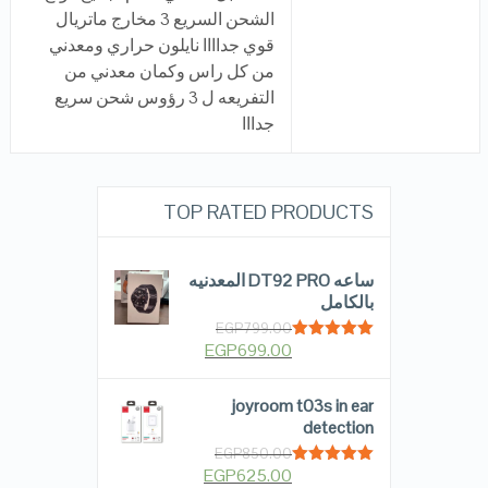
الشحن السريع 3 مخارج ماتريال
قوي جداااا نايلون حراري ومعدني
من كل راس وكمان معدني من
التفريعه ل 3 رؤوس شحن سريع
جدااا
TOP RATED PRODUCTS
ساعه DT92 PRO المعدنيه
بالكامل
EGP
799.00
EGP
699.00
Rated
5.00
out of 5
joyroom t03s in ear
detection
EGP
850.00
EGP
625.00
Rated
5.00