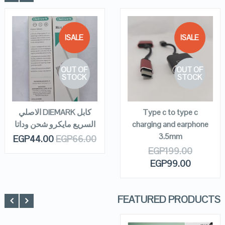
SALE!
SALE!
QUICK LOOK
QUICK LOOK
OUT OF
OUT OF
VIEW DETAILS
VIEW DETAILS
STOCK
STOCK
READ MORE
READ MORE
Type c to type c
كابل DIEMARK الاصلي
charging and earphone
السريع مايكرو شحن وداتا
3.5mm
EGP
44.00
EGP
66.00
EGP
199.00
EGP
99.00
FEATURED PRODUCTS