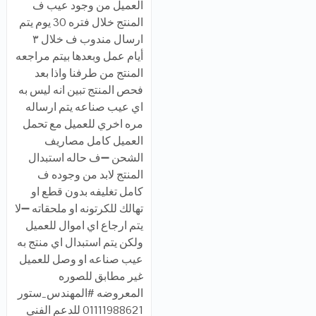
العميل من وجود عيب ف
المنتج خلال فتره 30 يوم يتم
ارسال مندوب ف خلال ٣
أيام عمل وبعدها بيتم مراجعه
المنتج من طرفنا واذا بعد
فحص المنتج تبين انه ليس به
اي عيب صناعه يتم ارساله
مره اخري للعميل مع تحمل
العميل كامل مصاريف
الشحن ➖ف حاله استبدال
المنتج لابد من وجوده ف
كامل تغليفه بدون قطع او
تهالك للكرتونه او ملحقاته ➖لا
يتم ارجاع اي اموال للعميل
ولكن يتم استبدال اي منتج به
عيب صناعه او وصل للعميل
غير مطابق للصوره
المعروضه #المهندس_ستور
01111988621 للدعم الفني