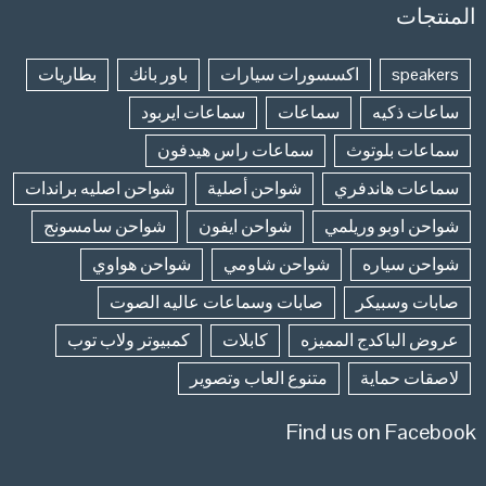
المنتجات
speakers
اكسسورات سيارات
باور بانك
بطاريات
ساعات ذكيه
سماعات
سماعات ايربود
سماعات بلوتوث
سماعات راس هيدفون
سماعات هاندفري
شواحن أصلية
شواحن اصليه براندات
شواحن اوبو وريلمي
شواحن ايفون
شواحن سامسونج
شواحن سياره
شواحن شاومي
شواحن هواوي
صابات وسبيكر
صابات وسماعات عاليه الصوت
عروض الباكدج المميزه
كابلات
كمبيوتر ولاب توب
لاصقات حماية
متنوع العاب وتصوير
Find us on Facebook