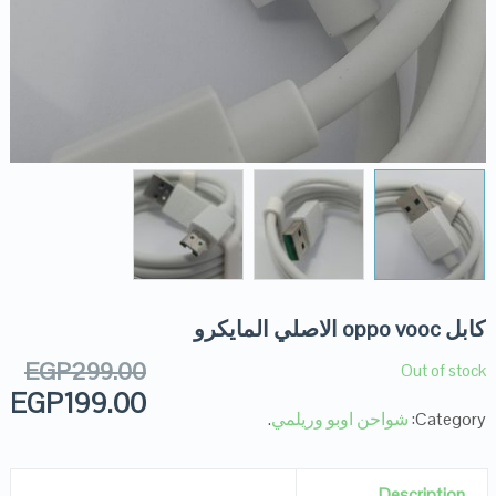
كابل oppo vooc الاصلي المايكرو
EGP
299.00
Out of stock
EGP
199.00
Category:
شواحن اوبو وريلمي
.
Description