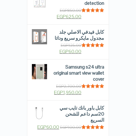
detection
EGP
850.00
EGP
625.00
Rated
5.00
out of 5
كابل فيدفي الاصلي جلد
مجدول مايكرو سريع وداتا
EGP
125.00
EGP
60.00
Rated
5.00
out of 5
Samsung s24 ultra
original smart view wallet
cover
EGP
2,700.00
EGP
1,950.00
Rated
5.00
out of 5
كابل باور بانك تايب سي
20سم داعم للشحن
السريع
EGP
60.00
EGP
100.00
Rated
5.00