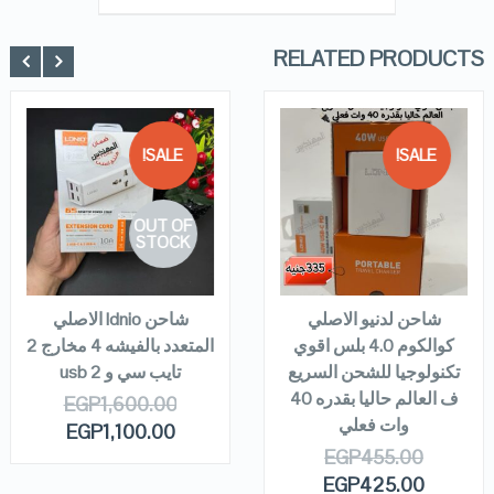
out of 5
RELATED PRODUCTS
SALE!
SALE!
QUICK LOOK
QUICK LOOK
OUT OF
VIEW DETAILS
VIEW DETAILS
STOCK
ADD TO
READ MORE
CART
شاحن لدنيو الاصلي
شاحن ldnio الاصلي
كوالكوم 4.0 بلس اقوي
المتعدد بالفيشه 4 مخارج 2
تكنولوجيا للشحن السريع
تايب سي و 2 usb
ف العالم حاليا بقدره 40
EGP
1,600.00
وات فعلي
EGP
1,100.00
EGP
455.00
EGP
425.00