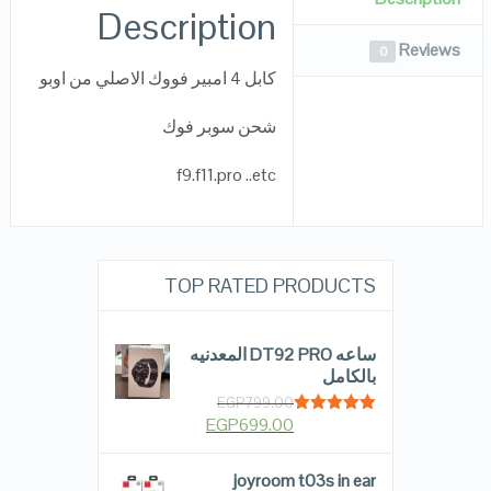
Description
Reviews
0
كابل 4 امبير فووك الاصلي من اوبو
شحن سوبر فوك
f9.f11.pro ..etc
TOP RATED PRODUCTS
ساعه DT92 PRO المعدنيه
بالكامل
EGP
799.00
EGP
699.00
Rated
5.00
out of 5
joyroom t03s in ear