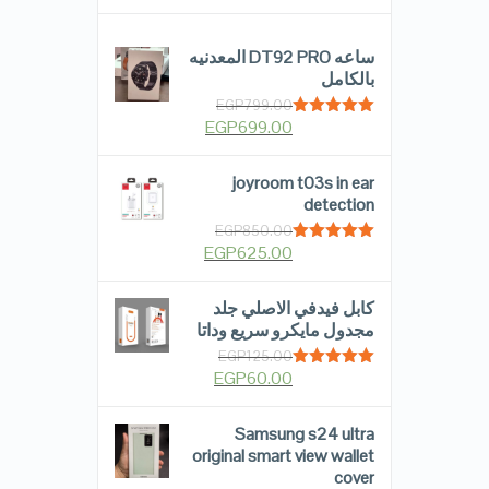
ساعه DT92 PRO المعدنيه
بالكامل
EGP
799.00
EGP
699.00
Rated
5.00
out of 5
joyroom t03s in ear
detection
EGP
850.00
EGP
625.00
Rated
5.00
out of 5
كابل فيدفي الاصلي جلد
مجدول مايكرو سريع وداتا
EGP
125.00
EGP
60.00
Rated
5.00
out of 5
Samsung s24 ultra
original smart view wallet
cover