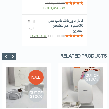
EGP
2,700.00
EGP
1,950.00
Rated
5.00
out of 5
كابل باور بانك تايب سي
20سم داعم للشحن
السريع
EGP
60.00
EGP
100.00
Rated
5.00
out of 5
RELATED PRODUCTS
OUT OF
SALE!
STOCK
QUICK LOOK
QUICK LOOK
OUT OF
VIEW DETAILS
VIEW DETAILS
STOCK
READ MORE
READ MORE