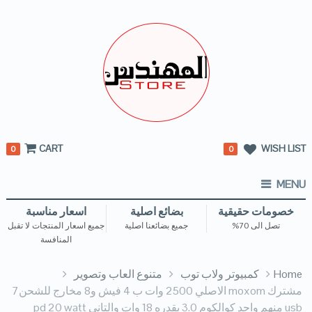
CART
WISH LIST
0
0
MENU
خصومات حقيقية
بضائع اصلية
اسعار مناسبة
تصل الى 70%
جميع بضائعنا اصلية
جميع اسعار المنتجات لا تقبل
المنافسة
Home
كمبيوتر ولاب توب
متنوع العاب وتصوير
مشترك moxom الاصلي 2500 وات ب 4 فيش و8 مخارج للشحن7
usb منهم واحد كوالكوم 3.0 بقدره 18 وات والتاني pd 20 watt