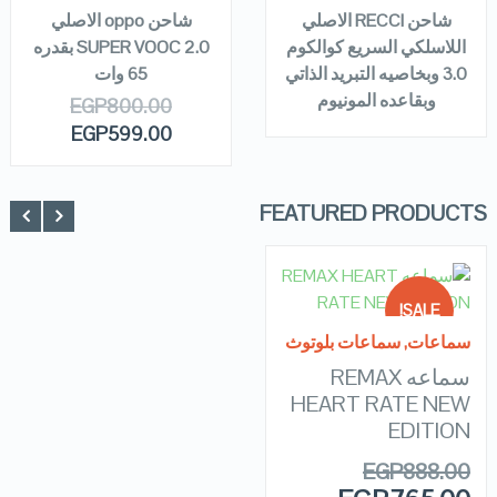
شاحن RECCI الاصلي
شاحن oppo الاصلي
اللاسلكي السريع كوالكوم
SUPER VOOC 2.0 بقدره
3.0 وبخاصيه التبريد الذاتي
65 وات
وبقاعده المونيوم
EGP
800.00
EGP
599.00
FEATURED PRODUCTS
READ MORE
SALE!
QUICK LOOK
سماعات
,
سماعات بلوتوث
سماعه REMAX
OUT OF
VIEW DETAILS
STOCK
HEART RATE NEW
EDITION
EGP
888.00