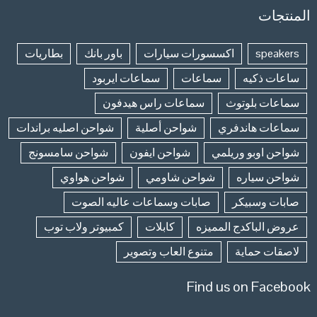
المنتجات
speakers
اكسسورات سيارات
باور بانك
بطاريات
ساعات ذكيه
سماعات
سماعات ايربود
سماعات بلوتوث
سماعات راس هيدفون
سماعات هاندفري
شواحن أصلية
شواحن اصليه براندات
شواحن اوبو وريلمي
شواحن ايفون
شواحن سامسونج
شواحن سياره
شواحن شاومي
شواحن هواوي
صابات وسبيكر
صابات وسماعات عاليه الصوت
عروض الباكدج المميزه
كابلات
كمبيوتر ولاب توب
لاصقات حماية
متنوع العاب وتصوير
Find us on Facebook