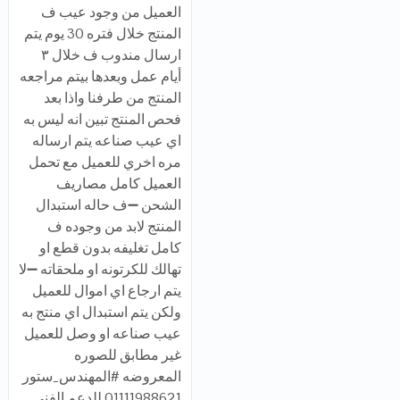
العميل من وجود عيب ف
المنتج خلال فتره 30 يوم يتم
ارسال مندوب ف خلال ٣
أيام عمل وبعدها بيتم مراجعه
المنتج من طرفنا واذا بعد
فحص المنتج تبين انه ليس به
اي عيب صناعه يتم ارساله
مره اخري للعميل مع تحمل
العميل كامل مصاريف
الشحن ➖ف حاله استبدال
المنتج لابد من وجوده ف
كامل تغليفه بدون قطع او
تهالك للكرتونه او ملحقاته ➖لا
يتم ارجاع اي اموال للعميل
ولكن يتم استبدال اي منتج به
عيب صناعه او وصل للعميل
غير مطابق للصوره
المعروضه #المهندس_ستور
01111988621 للدعم الفني