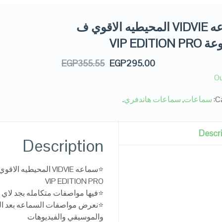
⭐سماعه VIDVIE المحيطيه الاقوي ف
VIP EDITI
EGP
355.55
EGP
295.00
Ou
Ca
سماعات
,
سماعات هاندفري
.
Descr
Description
⭐سماعه VIDVIE المحيطيه الاقوي ف المجموعة
VIP EDITION PRO
⭐فيها مواصفات متكامله بجد لاي سماع
⭐نعرض مواصفات السماعه بعد التجرب
والموسيقي والفيديوهات