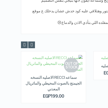
ور وهتلاقي عليه كود خدش عشان يدخلك ع موقع
لمقلده اللي بتأذي الاذن والدماغ😢
R
 OF
OUT OF
ليه
OCK
READ MORE
STOCK
E
سماعه RECCI الاصليه النسخه
الجيمنج بالصوت المحيطي والماتريال
QUICK LOOK
المعدني
EGP
199.00
VIEW DETAILS