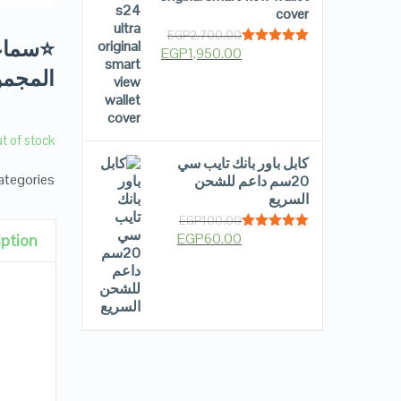
cover
EGP
2,700.00
EGP
1,950.00
Rated
5.00
out of 5
المجموعة ON PRO
t of stock
كابل باور بانك تايب سي
tegories:
20سم داعم للشحن
السريع
EGP
100.00
EGP
60.00
iption
Rated
5.00
out of 5