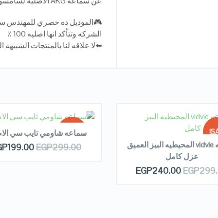
عن سماعه AKG الاصليه لسامسونج وسماعه ايفون لانها بتيجي بنفس التصميم
🎮الموديل ده حصري للمهندس ست
الشركه وتتأكد انها اصليه 100 ٪
⬅️لا علاقه لنا بالمنتجات الشبيهه ا
EAD MORE
READ MORE
SALE!
SA
سماعه شاومي تايب سي الاص
سماعه vidvie المحيطيه البيز العميق
GP
199.00
EGP
299.00
عزل كامل
OUT OF
OUT
QUICK LOOK
QUICK LOOK
EGP
240.00
EGP
299
STOCK
ST
VIEW DETAILS
VIEW DETAILS