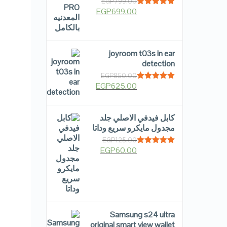
EGP
799.00
EGP
699.00
Rated
5.00
out of 5
joyroom t03s in ear
detection
EGP
850.00
EGP
625.00
Rated
5.00
out of 5
كابل فيدفي الاصلي جلد
مجدول مايكرو سريع وداتا
EGP
125.00
EGP
60.00
Rated
5.00
out of 5
Samsung s24 ultra
original smart view wallet