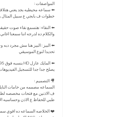
المواصفات :
⬅️ سماعه محيطيه بجد يعني هتلاقي
خطوات ف بابجي ع سبيل المثال وت
⬅️ النقاء : هتسمع نقاء صوت حق
والكلام ده لدرجه اننا سمعنا اغاني
⬅️ البيز : البيز هنا مش مجرد دبه
تحديدا لنوع الموسيقي
يصلح جدا جدا للتسجيل الفيديوهات
🎥 التصميم :
ف الاذنين مع فتحات مخصصه لظبط
طبي للحفاظ ع الاذن وحساسيه ال
❤️ الخلاصه السماعه ده اقوي سماع