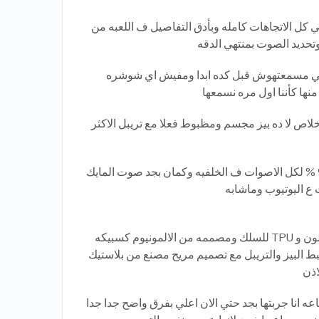
 كل الاتجاهات كامله وبأدق التفاصيل ف اللعبه من
حديد الصوت بمنتهي الدقه
يقي مسمعتهوش قبل كده ابدا ومفيش اي شوشره
 منها كأننا اول مره نسمعها
 وخلاص لا ده بيز مجسم ومظبوط فعلا مع تريبل الاكثر
⬅️ المايك عازل HD بنسبه فوق 95 % لكل الاصوات ف الخلفيه وكمان بجد صوت المايك
 ع اليوتيوب وماشابه
السماعه مصممه من خامات النايلون و TPU للسلك ومصممه من الالمونيوم كسبيكه
 البيز والتريبل مع تصميم مريح مصنع من بلاستيك
اذن
ه انا جربتها بجد حتي الان اعلي بفرق واضح جدا جدا