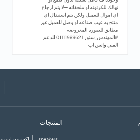
تهالك للكرتونه او ملحقاته ➖لا يتم ارجاع
اي اموال للعميل ولكن يتم استبدال اي
منتج به عيب صناعه او وصل للعميل غير
مطابق للصوره المعروضه
#المهندس_ستور 01111988621 للدعم
الفني واتس اب
المنتجات
speakers
اكسسورات سي