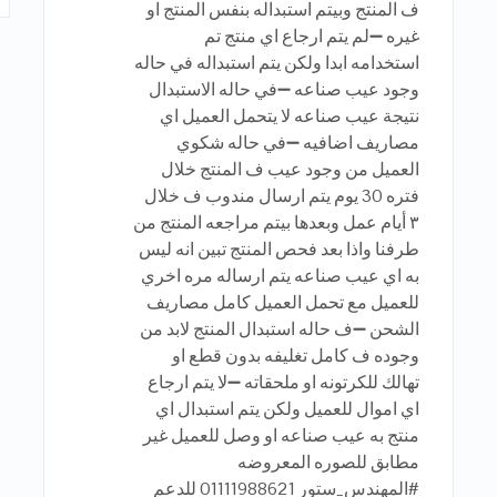
ف المنتج وبيتم استبداله بنفس المنتج او
غيره ➖لم يتم ارجاع اي منتج تم
استخدامه ابدا ولكن يتم استبداله في حاله
وجود عيب صناعه ➖في حاله الاستبدال
نتيجة عيب صناعه لا يتحمل العميل اي
مصاريف اضافيه ➖في حاله شكوي
العميل من وجود عيب ف المنتج خلال
فتره 30 يوم يتم ارسال مندوب ف خلال
٣ أيام عمل وبعدها بيتم مراجعه المنتج من
طرفنا واذا بعد فحص المنتج تبين انه ليس
به اي عيب صناعه يتم ارساله مره اخري
للعميل مع تحمل العميل كامل مصاريف
الشحن ➖ف حاله استبدال المنتج لابد من
وجوده ف كامل تغليفه بدون قطع او
تهالك للكرتونه او ملحقاته ➖لا يتم ارجاع
اي اموال للعميل ولكن يتم استبدال اي
منتج به عيب صناعه او وصل للعميل غير
مطابق للصوره المعروضه
#المهندس_ستور 01111988621 للدعم