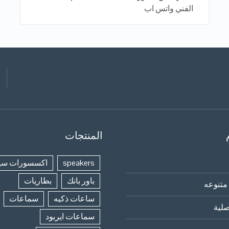
الفني واتس اب
المنتجات
speakers
اكسسورات سي
باور بانك
بطاريات
متنوعه
ساعات ذكيه
سماعات
لية
سماعات ايربود