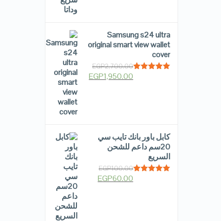
Samsung s24 ultra
original smart view wallet
cover
EGP
2,700.00
EGP
1,950.00
Rated
5.00
out of 5
كابل باور بانك تايب سي
20سم داعم للشحن
السريع
EGP
100.00
EGP
60.00
Rated
5.00
out of 5