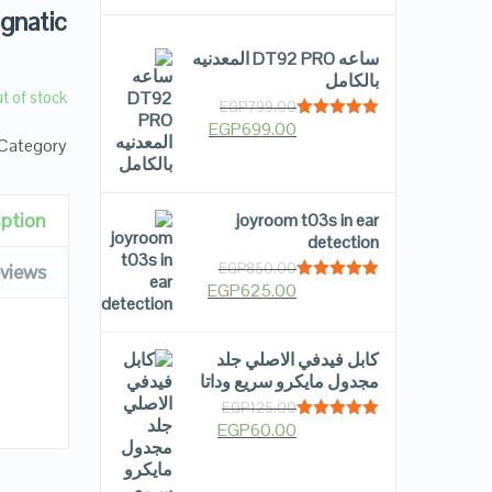
gnatic
ساعه DT92 PRO المعدنيه
بالكامل
t of stock
EGP
799.00
EGP
699.00
Rated
5.00
Category:
out of 5
iption
joyroom t03s in ear
detection
views
EGP
850.00
EGP
625.00
Rated
5.00
out of 5
كابل فيدفي الاصلي جلد
مجدول مايكرو سريع وداتا
EGP
125.00
EGP
60.00
Rated
5.00
out of 5