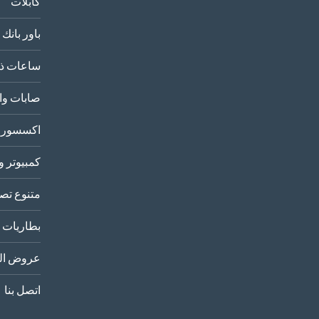
كابلات
باور بانك
ساعات ذك
صابات وا
اكسسورا
كمبيوتر و
متنوع تصو
بطاريات
عروض الب
اتصل بنا