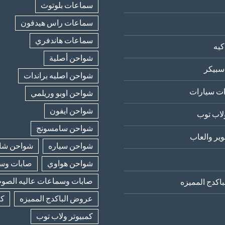
سماعات بلوتوث
سماعات راس هيدفون
سماعات هاندفري
يه
شواحن أصلية
سبيكر
شواحن اصليه براندات
ت سيارات
شواحن اوبو وريلمي
شواحن ايفون
لاب توب
شواحن سامسونج
ير والعاب
شواحن سياره
شواحن شا
شواحن هواوي
صابات وسب
صابات وسماعات عاليه الصو
اكدج المميزه
عروض الباكدج المميزه
كا
كمبيوتر ولاب توب