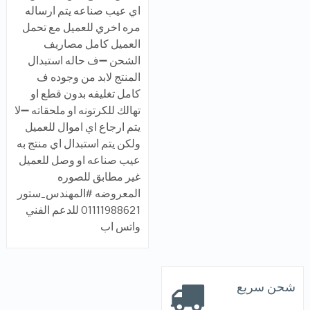
اي عيب صناعه يتم ارساله
مره اخري للعميل مع تحمل
العميل كامل مصاريف
الشحن ➖ف حاله استبدال
المنتج لابد من وجوده ف
كامل تغليفه بدون قطع او
تهالك للكرتونه او ملحقاته ➖لا
يتم ارجاع اي اموال للعميل
ولكن يتم استبدال اي منتج به
عيب صناعه او وصل للعميل
غير مطابق للصوره
المعروضه #المهندس_ستور
01111988621 للدعم الفني
واتس اب
شحن سريع