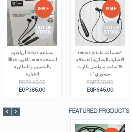
SALE!
SALE!
QUICK LOOK
QUICK LOOK
OUT OF
OUT OF
VIEW DETAILS
VIEW DETAILS
STOCK
STOCK
READ MORE
READ MORE
✅سماعه remax proda
سماعه inkax الرياضيه
الاصليه بالبطاريه العملاقه
النسخه armor القويه جداااا
15 ساعه متواصل بكارت
بالتصميم و البطاريه
ميموري ✅
الجباره
EGP
445.00
EGP
700.00
EGP
385.00
EGP
645.00
FEATURED PRODUCTS