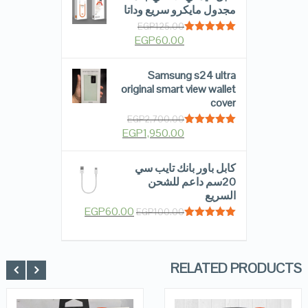
مجدول مايكرو سريع وداتا
EGP
125.00
EGP
60.00
Rated
5.00
out of 5
Samsung s24 ultra
original smart view wallet
cover
EGP
2,700.00
EGP
1,950.00
Rated
5.00
out of 5
كابل باور بانك تايب سي
20سم داعم للشحن
السريع
EGP
60.00
EGP
100.00
Rated
5.00
out of 5
RELATED PRODUCTS