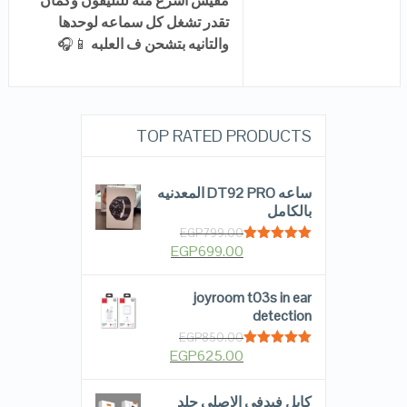
مفيش اسرع منه للتليفون وكمان
تقدر تشغل كل سماعه لوحدها
والتانيه بتشحن ف العلبه
📱🎧
TOP RATED PRODUCTS
ساعه DT92 PRO المعدنيه
بالكامل
EGP
799.00
EGP
699.00
Rated
5.00
out of 5
joyroom t03s in ear
detection
EGP
850.00
EGP
625.00
Rated
5.00
out of 5
كابل فيدفي الاصلي جلد