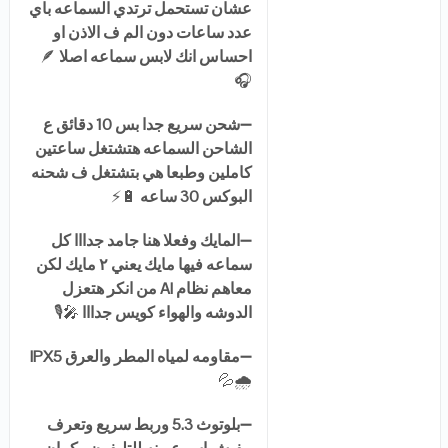
عشان تستحمل ترتدي السماعه باي
عدد ساعات دون الم ف الاذن او
احساس انك لابس سماعه اصلا
🪶
🎧
➖
شحن سريع جدا بس 10 دقائق ع
الشاحن السماعه هتشتغل ساعتين
كاملين وطبعا هي بتشتغل ف شحنه
البوكس 30 ساعه
🔋⚡
➖
المايك وفعلا هنا جامد جدااا كل
سماعه فيها مايك يعني ٢ مايك لكن
معاهم نظام AI من انكر هتعزل
الدوشه والهواء كويس جدااا
🎤🎙️
➖
مقاومه لمياه المطر والعرق IPX5
🌧️💦
➖
بلوتوث 5.3 وربط سريع وتعرف