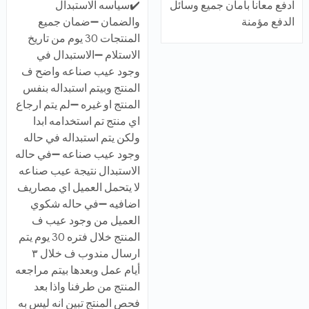
ادفع معانا بأمان جميع وسائل
✔️سياسه الاستبدال
الدفع مؤمنة
والضمان ➖ضمان جميع
المنتجات 30 يوم من تاريخ
الاستلام ➖الاستبدال في
وجود عيب صناعه واضح ف
المنتج وبيتم استبداله بنفس
المنتج او غيره ➖لم يتم ارجاع
اي منتج تم استخدامه ابدا
ولكن يتم استبداله في حاله
وجود عيب صناعه ➖في حاله
الاستبدال نتيجة عيب صناعه
لا يتحمل العميل اي مصاريف
اضافيه ➖في حاله شكوي
العميل من وجود عيب ف
المنتج خلال فتره 30 يوم يتم
ارسال مندوب ف خلال ٣
أيام عمل وبعدها بيتم مراجعه
المنتج من طرفنا واذا بعد
فحص المنتج تبين انه ليس به