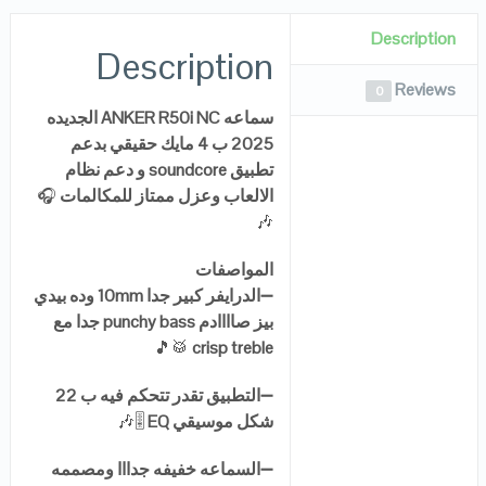
Description
Description
Reviews
0
سماعه ANKER R50i NC الجديده
2025 ب 4 مايك حقيقي بدعم
تطبيق soundcore و دعم نظام
الالعاب وعزل ممتاز للمكالمات
🎧
🎶
المواصفات
➖
الدرايفر كبير جدا 10mm وده بيدي
بيز صاااادم punchy bass جدا مع
🥁🎵
crisp treble
➖
التطبيق تقدر تتحكم فيه ب 22
شكل موسيقي EQ
🎚️🎶
➖
السماعه خفيفه جدااا ومصممه