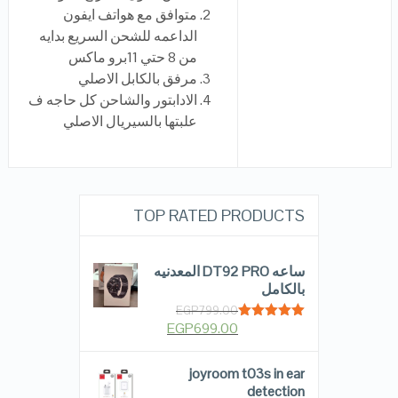
متوافق مع هواتف ايفون
الداعمه للشحن السريع بدايه
من 8 حتي 11برو ماكس
مرفق بالكابل الاصلي
الادابتور والشاحن كل حاجه ف
علبتها بالسيريال الاصلي
TOP RATED PRODUCTS
ساعه DT92 PRO المعدنيه
بالكامل
EGP
799.00
EGP
699.00
Rated
5.00
out of 5
joyroom t03s in ear
detection