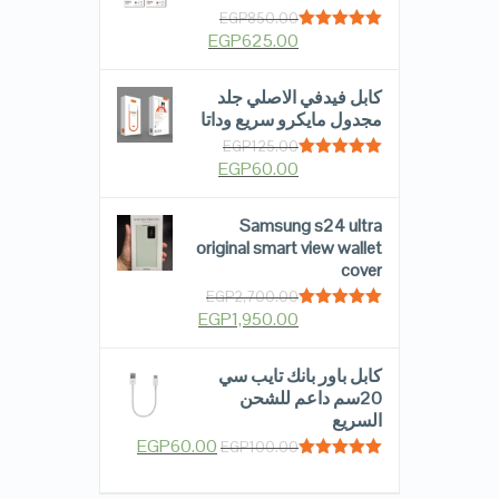
EGP
850.00
EGP
625.00
Rated
5.00
out of 5
كابل فيدفي الاصلي جلد
مجدول مايكرو سريع وداتا
EGP
125.00
EGP
60.00
Rated
5.00
out of 5
Samsung s24 ultra
original smart view wallet
cover
EGP
2,700.00
EGP
1,950.00
Rated
5.00
out of 5
كابل باور بانك تايب سي
20سم داعم للشحن
السريع
EGP
60.00
EGP
100.00
Rated
5.00
out of 5