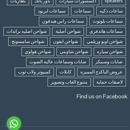
speakers
اكسسورات سيارات
باور بانك
بطاريات
ساعات ذكيه
سماعات
سماعات ايربود
سماعات بلوتوث
سماعات راس هيدفون
سماعات هاندفري
شواحن أصلية
شواحن اصليه براندات
شواحن اوبو وريلمي
شواحن ايفون
شواحن سامسونج
شواحن سياره
شواحن شاومي
شواحن هواوي
صابات وسبيكر
صابات وسماعات عاليه الصوت
عروض الباكدج المميزه
كابلات
كمبيوتر ولاب توب
لاصقات حماية
متنوع العاب وتصوير
Find us on Facebook