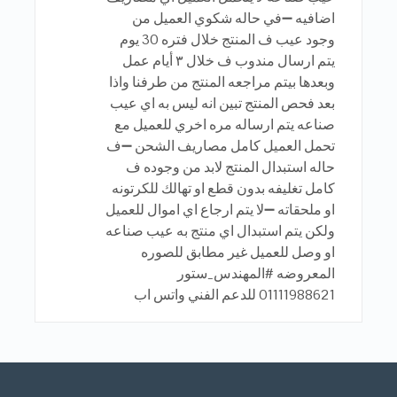
اضافيه ➖في حاله شكوي العميل من
وجود عيب ف المنتج خلال فتره 30 يوم
يتم ارسال مندوب ف خلال ٣ أيام عمل
وبعدها بيتم مراجعه المنتج من طرفنا واذا
بعد فحص المنتج تبين انه ليس به اي عيب
صناعه يتم ارساله مره اخري للعميل مع
تحمل العميل كامل مصاريف الشحن ➖ف
حاله استبدال المنتج لابد من وجوده ف
كامل تغليفه بدون قطع او تهالك للكرتونه
او ملحقاته ➖لا يتم ارجاع اي اموال للعميل
ولكن يتم استبدال اي منتج به عيب صناعه
او وصل للعميل غير مطابق للصوره
المعروضه #المهندس_ستور
01111988621 للدعم الفني واتس اب