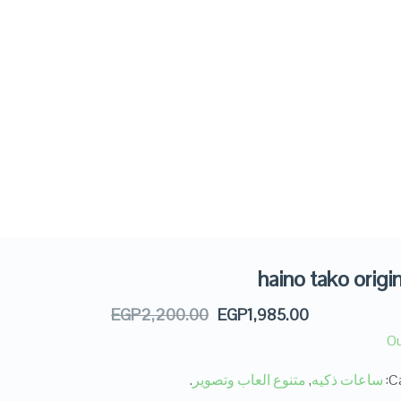
haino tako origi
EGP
2,200.00
EGP
1,985.00
Ou
Ca
ساعات ذكيه
,
متنوع العاب وتصوير
.