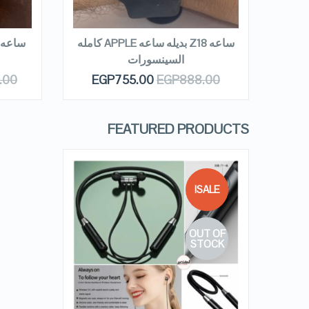
READ MORE
R
ه كامله
ساعه Z18 بديله ساعه APPLE كامله
السينسورات
.00
EGP
755.00
EGP
888.00
E
FEATURED PRODUCTS
SALE!
OUT OF
QUICK LOOK
STOCK
VIEW DETAILS