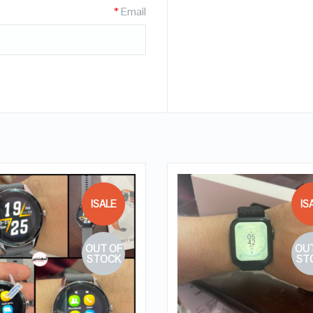
*
Email
SALE!
SA
OUT OF
OUT
QUICK LOOK
QUICK LOOK
STOCK
ST
VIEW DETAILS
VIEW DETAILS