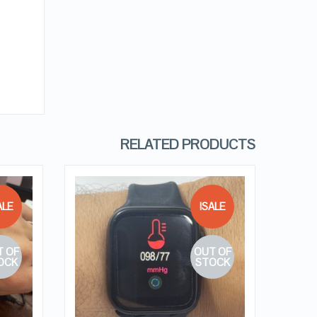
RELATED PRODUCTS
LE!
SALE!
 OF
OUT OF
QUICK LOOK
OCK
STOCK
VIEW DETAILS