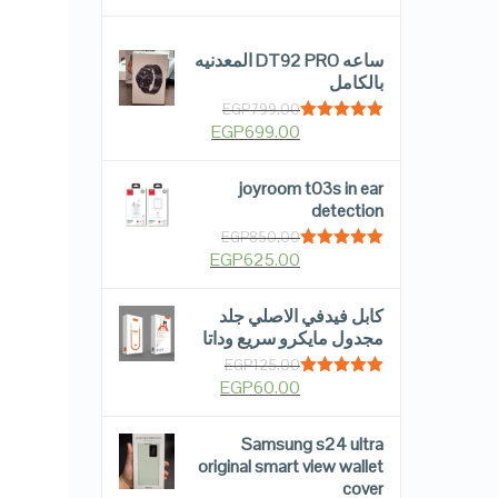
ساعه DT92 PRO المعدنيه
بالكامل
EGP
799.00
EGP
699.00
Rated
5.00
out of 5
joyroom t03s in ear
detection
EGP
850.00
EGP
625.00
Rated
5.00
out of 5
كابل فيدفي الاصلي جلد
مجدول مايكرو سريع وداتا
EGP
125.00
EGP
60.00
Rated
5.00
out of 5
Samsung s24 ultra
original smart view wallet
cover