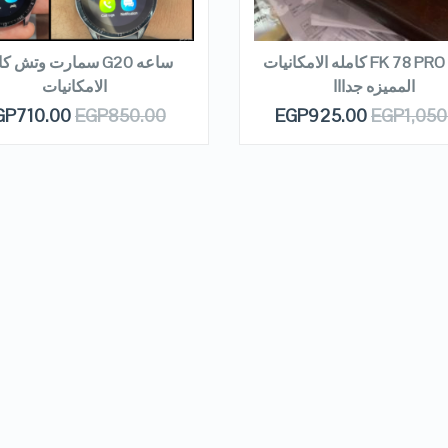
EAD MORE
READ MORE
ساعه FK 78 PRO كامله الامكانيات
ساعه G20 سمارت وتش ك
المميزه جدااا
الامكانيات
GP
710.00
EGP
850.00
EGP
925.00
EGP
1,050