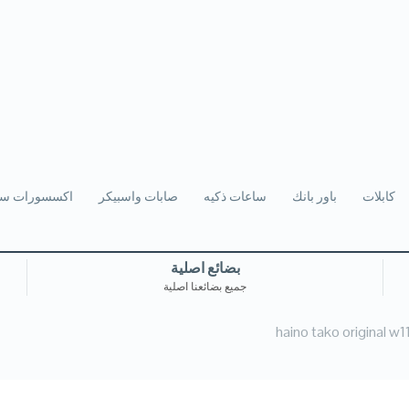
كابلات
باور بانك
ساعات ذكيه
صابات واسبيكر
اكسسورات سي
بضائع اصلية
جميع بضائعنا اصلية
haino tako original w1