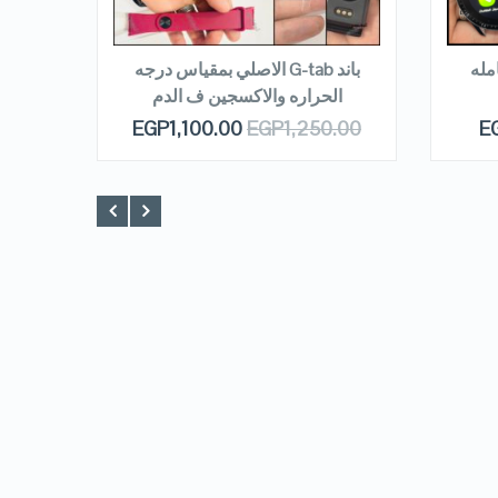
READ MORE
R
امله
باند G-tab الاصلي بمقياس درجه
الحراره والاكسجين ف الدم
.00
EGP
1,100.00
EGP
1,250.00
E