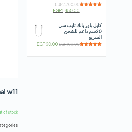
EGP
2,700.00
EGP
1,950.00
Rated
5.00
out of 5
كابل باور بانك تايب سي
20سم داعم للشحن
السريع
EGP
60.00
EGP
100.00
Rated
5.00
out of 5
nal w11
t of stock
tegories: