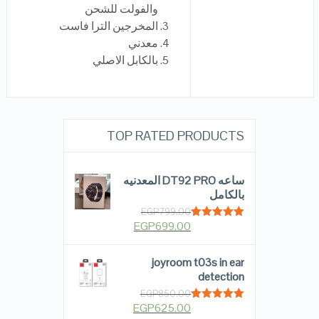
والفولت للشحن
المخرجين الترا فاست
معدني
بالكابل الاصلي
TOP RATED PRODUCTS
ساعه DT92 PRO المعدنيه
بالكامل
EGP
799.00
EGP
699.00
Rated
5.00
out of 5
joyroom t03s in ear
detection
EGP
850.00
EGP
625.00
Rated
5.00
out of 5