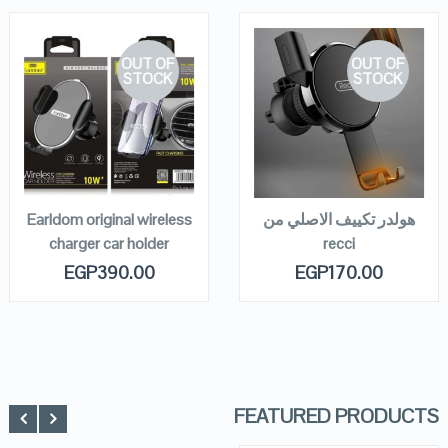
OUT OF
OUT OF
STOCK
STOCK
QUICK LOOK
QUICK LOOK
VIEW DETAILS
VIEW DETAILS
READ MORE
READ MORE
هولدر تكييف الاصلي من
Earldom original wireless
charger car holder
recci
EGP
390.00
EGP
170.00
FEATURED PRODUCTS