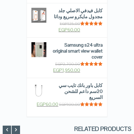
كابل فيدفي الاصلي جلد
مجدول مايكرو سريع وداتا
EGP
125.00
EGP
60.00
Rated
5.00
out of 5
Samsung s24 ultra
original smart view wallet
cover
EGP
2,700.00
EGP
1,950.00
Rated
5.00
out of 5
كابل باور بانك تايب سي
20سم داعم للشحن
السريع
EGP
60.00
EGP
100.00
Rated
5.00
out of 5
RELATED PRODUCTS