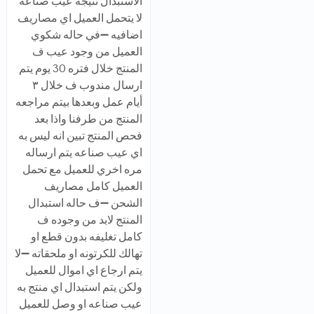
الاستبدال نتيجة عيب صناعه
لا يتحمل العميل اي مصاريف
اضافيه ➖في حاله شكوي
العميل من وجود عيب ف
المنتج خلال فتره 30 يوم يتم
ارسال مندوب ف خلال ٣
أيام عمل وبعدها بيتم مراجعه
المنتج من طرفنا واذا بعد
فحص المنتج تبين انه ليس به
اي عيب صناعه يتم ارساله
مره اخري للعميل مع تحمل
العميل كامل مصاريف
الشحن ➖ف حاله استبدال
المنتج لابد من وجوده ف
كامل تغليفه بدون قطع او
تهالك للكرتونه او ملحقاته ➖لا
يتم ارجاع اي اموال للعميل
ولكن يتم استبدال اي منتج به
عيب صناعه او وصل للعميل