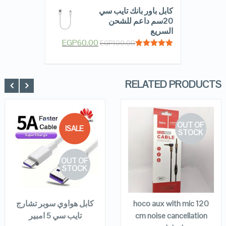
كابل باور بانك تايب سي
20سم داعم للشحن
السريع
EGP
60.00
EGP
100.00
Rated
5.00
out of 5
RELATED PRODUCTS
OUT OF
SALE!
STOCK
QUICK LOOK
QUICK LOOK
OUT OF
VIEW DETAILS
VIEW DETAILS
STOCK
READ MORE
READ MORE
hoco aux with mic 120
كابل هواوي سوبر تشارج
cm noise cancellation
تايب سي 5 امبير