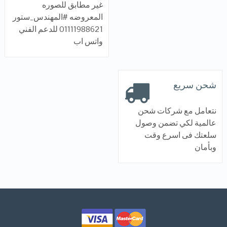
غير مطابق للصوره
المعروضه #المهندس_ستور
01111988621 للدعم الفني
واتس اب
شحن سريع
نتعامل مع شركات شحن
عالمية لكي تضمن وصول
سلعتك فى اسرع وقت
وبأمان