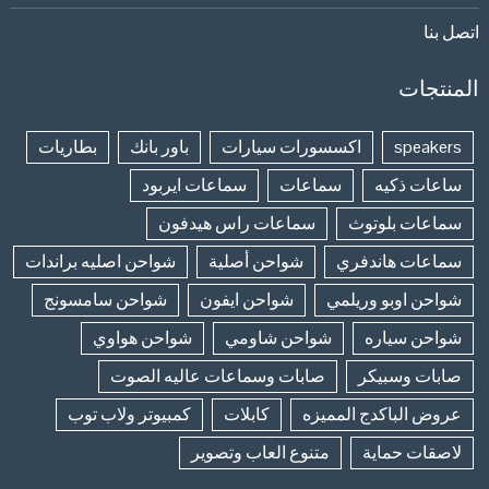
اتصل بنا
المنتجات
speakers
اكسسورات سيارات
باور بانك
بطاريات
ساعات ذكيه
سماعات
سماعات ايربود
سماعات بلوتوث
سماعات راس هيدفون
سماعات هاندفري
شواحن أصلية
شواحن اصليه براندات
شواحن اوبو وريلمي
شواحن ايفون
شواحن سامسونج
شواحن سياره
شواحن شاومي
شواحن هواوي
صابات وسبيكر
صابات وسماعات عاليه الصوت
عروض الباكدج المميزه
كابلات
كمبيوتر ولاب توب
لاصقات حماية
متنوع العاب وتصوير