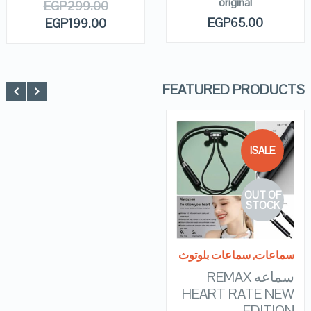
original
EGP
299.00
EGP
65.00
EGP
199.00
FEATURED PRODUCTS
SALE!
QUICK LOOK
OUT OF
VIEW DETAILS
STOCK
READ MORE
سماعات
,
سماعات بلوتوث
سماعه REMAX
HEART RATE NEW
EDITION