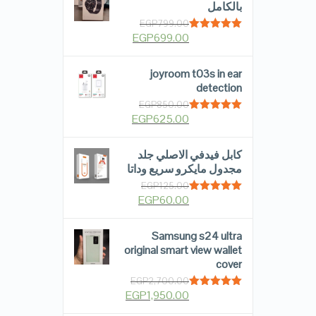
بالكامل
EGP
799.00
EGP
699.00
Rated
5.00
out of 5
joyroom t03s in ear
detection
EGP
850.00
EGP
625.00
Rated
5.00
out of 5
كابل فيدفي الاصلي جلد
مجدول مايكرو سريع وداتا
EGP
125.00
EGP
60.00
Rated
5.00
out of 5
Samsung s24 ultra
original smart view wallet
cover
EGP
2,700.00
EGP
1,950.00
Rated
5.00
out of 5