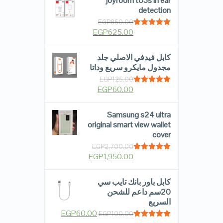
joyroom t03s in ear
detection
EGP
850.00
EGP
625.00
Rated
5.00
out of 5
كابل فيدفي الاصلي جلد
مجدول مايكرو سريع وداتا
EGP
125.00
EGP
60.00
Rated
5.00
out of 5
Samsung s24 ultra
original smart view wallet
cover
EGP
2,700.00
EGP
1,950.00
Rated
5.00
out of 5
كابل باور بانك تايب سي
20سم داعم للشحن
السريع
EGP
60.00
EGP
100.00