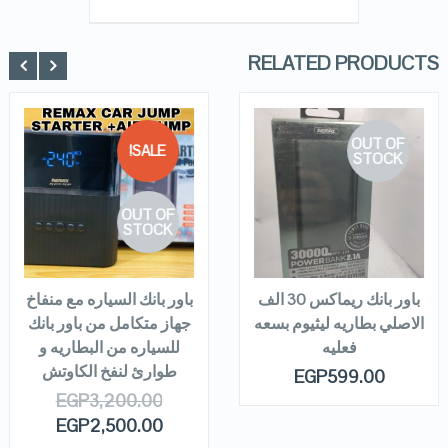
Rated
5.00
out of 5
RELATED PRODUCTS
OUT OF
SALE!
STOCK
QUICK LOOK
QUICK LOOK
OUT OF
VIEW DETAILS
VIEW DETAILS
STOCK
READ MORE
READ MORE
باور بانك ريماكس 30 الف
باور بانك السياره مع منفاخ
الاصلي بطاريه ليثيوم بسعه
جهاز متكامل من باور بانك
فعليه
للسياره من البطاريه و
طوارئ لنفخ الكاوتش
EGP
599.00
EGP
3,200.00
EGP
2,500.00