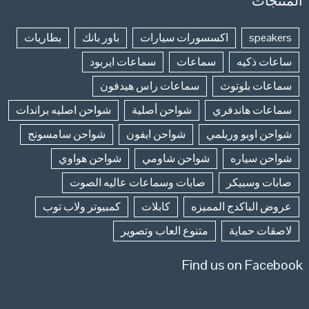
المنتجات
speakers
اكسسورات سيارات
باور بانك
بطاريات
ساعات ذكيه
سماعات
سماعات ايربود
سماعات بلوتوث
سماعات راس هيدفون
سماعات هاندفري
شواحن أصلية
شواحن اصليه براندات
شواحن اوبو وريلمي
شواحن ايفون
شواحن سامسونج
شواحن سياره
شواحن شاومي
شواحن هواوي
صابات وسبيكر
صابات وسماعات عاليه الصوت
عروض الباكدج المميزه
كابلات
كمبيوتر ولاب توب
لاصقات حماية
متنوع العاب وتصوير
Find us on Facebook