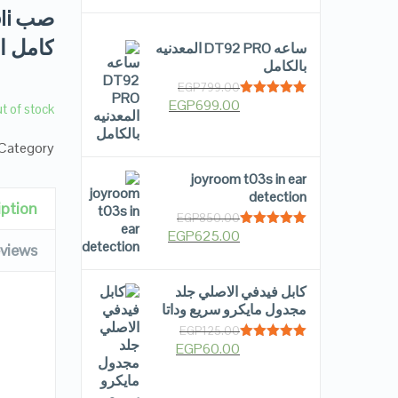
كامل ال
ساعه DT92 PRO المعدنيه
بالكامل
EGP
799.00
EGP
699.00
Rated
5.00
t of stock
out of 5
Category:
joyroom t03s in ear
detection
iption
EGP
850.00
EGP
625.00
Rated
5.00
views
out of 5
كابل فيدفي الاصلي جلد
مجدول مايكرو سريع وداتا
EGP
125.00
EGP
60.00
Rated
5.00
out of 5