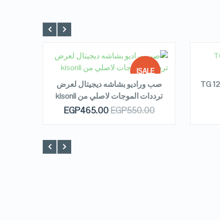
READ MORE
R
 OF
SALE!
OCK
TG 1
صب وراديو بشاشه ديجيتال لعرض
 WITH
ترددات الموجات لاصلي من kisonli
OUT OF
QUICK LOOK
EGP
465.00
EGP
550.00
STOCK
VIEW DETAILS