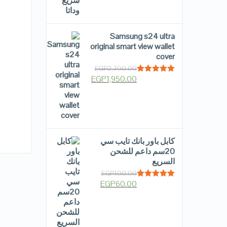
Samsung s24 ultra
original smart view wallet
cover
EGP
2,700.00
EGP
1,950.00
Rated
5.00
out of 5
كابل باور بانك تايب سي
20سم داعم للشحن
السريع
EGP
100.00
EGP
60.00
Rated
5.00
out of 5