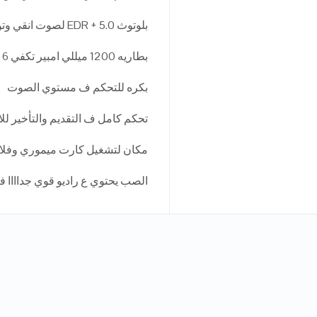
بلوتوث 5.0 + EDR لصوت انقي وتوفير للطاقه وربط سريع جدااا
بطاريه 1200 ميللي امبير تكفي 6 سآعآت
بكره للتحكم ف مستوي الصوت
تحكم كامل ف التقديم والتأخير لل
مكان لتشغيل كارت ميموري وفلاشه 
الصب يحتوي ع راديو قوي جداااا فع