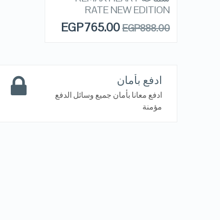
QUICK LOOK
STOCK
RATE NEW EDITION
EGP
765.00
EGP
888.00
VIEW DETAILS
ادفع بأمان
ادفع معانا بأمان جميع وسائل الدفع
مؤمنة