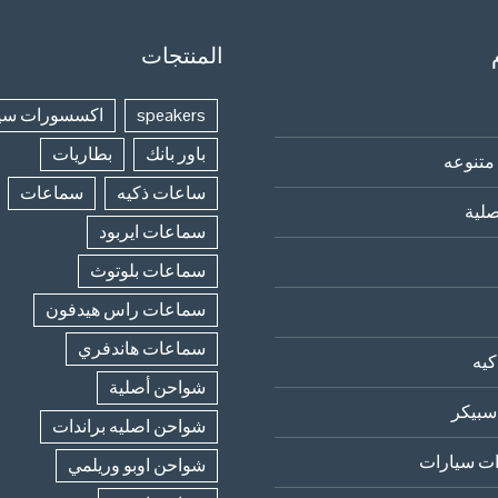
المنتجات
speakers
اكسسورات سي
باور بانك
بطاريات
متنوعه
ساعات ذكيه
سماعات
لية
سماعات ايربود
سماعات بلوتوث
سماعات راس هيدفون
سماعات هاندفري
يه
شواحن أصلية
سبيكر
شواحن اصليه براندات
ت سيارات
شواحن اوبو وريلمي