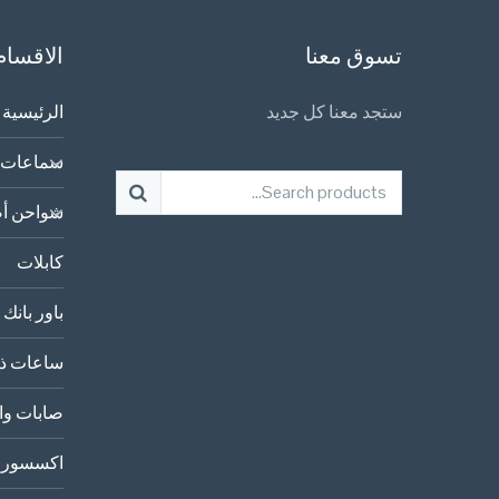
تسوق معنا
الاقسام
ستجد معنا كل جديد
الرئيسية
سماعات 
شواحن أص
كابلات
باور بانك
ساعات ذك
صابات وا
اكسسورا