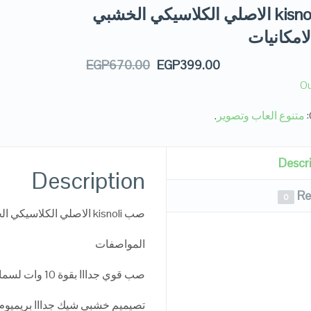
صب kisnoli الاصلي الكلاسيكي الخشبي
امكانيات
EGP
670.00
EGP
399.00
Ou
متنوع العاب وتصوير
.
Descr
Description
Re
0
صب kisnoli الاصلي الكلاسيكي الخشبي كامل الامكانيات
المواصفات
صب قوي جدااا بقوة 10 وات لسماعتين
تصيميم خشبي شيك جدااا بريميوم 