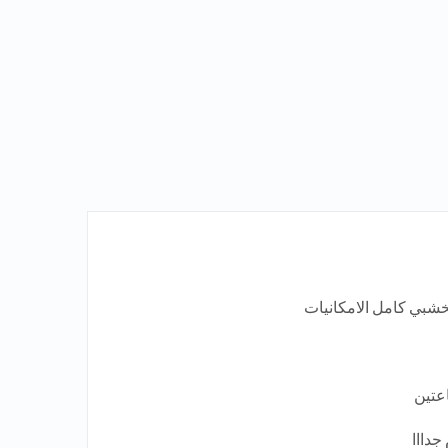
جدااا