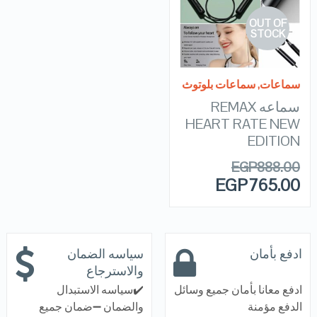
OUT OF
VIEW DETAILS
STOCK
READ MORE
سماعات
,
سماعات بلوتوث
سماعه REMAX
HEART RATE NEW
EDITION
EGP
888.00
EGP
765.00
ادفع بأمان
سياسه الضمان
والاسترجاع
ادفع معانا بأمان جميع وسائل
✔️سياسه الاستبدال
الدفع مؤمنة
والضمان ➖ضمان جميع