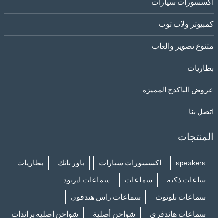
اكسسورات سيارات
كمبيوتر ولاب توب
متنوع تصوير والعاب
بطاريات
عروض الباكدج المميزه
اتصل بنا
المنتجات
speakers
اكسسورات سيارات
باور بانك
بطاريات
ساعات ذكيه
سماعات
سماعات ايربود
سماعات بلوتوث
سماعات راس هيدفون
سماعات هاندفري
شواحن أصلية
شواحن اصليه براندات