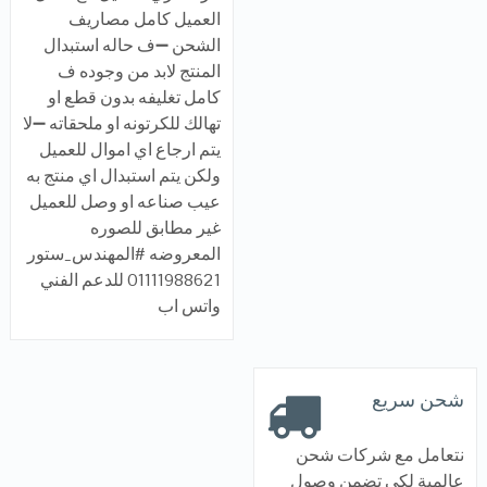
العميل كامل مصاريف
الشحن ➖ف حاله استبدال
المنتج لابد من وجوده ف
كامل تغليفه بدون قطع او
تهالك للكرتونه او ملحقاته ➖لا
يتم ارجاع اي اموال للعميل
ولكن يتم استبدال اي منتج به
عيب صناعه او وصل للعميل
غير مطابق للصوره
المعروضه #المهندس_ستور
01111988621 للدعم الفني
واتس اب
شحن سريع
نتعامل مع شركات شحن
عالمية لكي تضمن وصول