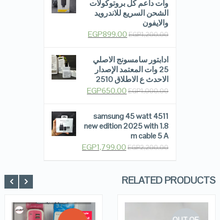
وات داعم كل بروتوكولات
الشحن السريع للاندرويد
والايفون
EGP
899.00
EGP
1,200.00
ادابتور سامسونج الاصلي
25 وات المعتمد الإصدار
الاحدث ع الاطلاق 2510
EGP
650.00
EGP
1,000.00
samsung 45 watt 4511
new edition 2025 with 1.8
m cable 5 A
EGP
1,799.00
EGP
2,200.00
RELATED PRODUCTS
OUT OF