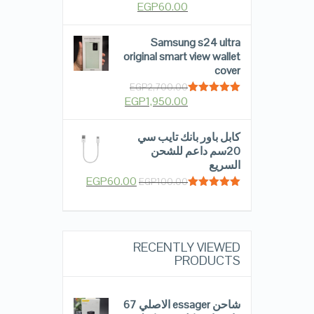
EGP
60.00
Rated
5.00
out of 5
Samsung s24 ultra
original smart view wallet
cover
EGP
2,700.00
EGP
1,950.00
Rated
5.00
out of 5
كابل باور بانك تايب سي
20سم داعم للشحن
السريع
EGP
60.00
EGP
100.00
Rated
5.00
out of 5
RECENTLY VIEWED
PRODUCTS
شاحن essager الاصلي 67