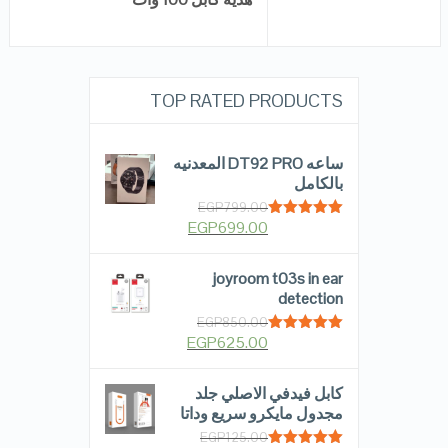
TOP RATED PRODUCTS
ساعه DT92 PRO المعدنيه
بالكامل
EGP
799.00
EGP
699.00
Rated
5.00
out of 5
joyroom t03s in ear
detection
EGP
850.00
EGP
625.00
Rated
5.00
out of 5
كابل فيدفي الاصلي جلد
مجدول مايكرو سريع وداتا
EGP
125.00