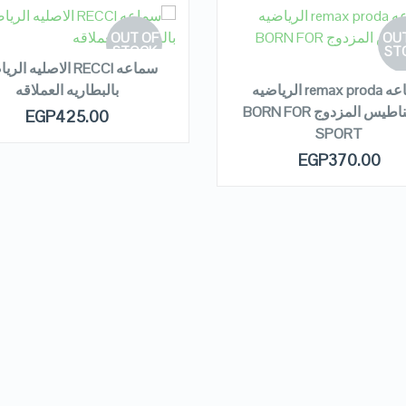
EAD MORE
OUT OF
OUT
STOCK
READ MORE
ST
سماعه RECCI الاصليه ال
سماعه remax proda الرياضيه
بالبطاريه العملاقه
بالمغناطيس المزدوج BORN FOR
QUICK LOOK
QUICK LOOK
EGP
425.00
SPORT
EGP
370.00
VIEW DETAILS
VIEW DETAILS