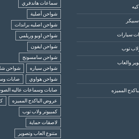
سماعات هاندفري
يه
شواحن أصلية
سبيكر
شواحن اصليه براندات
ت سيارات
شواحن اوبو وريلمي
شواحن ايفون
لاب توب
شواحن سامسونج
ير والعاب
شواحن سياره
شواحن شا
شواحن هواوي
صابات وسب
صابات وسماعات عاليه الصو
اكدج المميزه
عروض الباكدج المميزه
كا
كمبيوتر ولاب توب
لاصقات حماية
متنوع العاب وتصوير