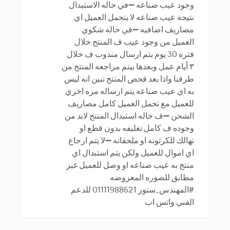
وجود عيب صناعه ➖في حاله الاستبدال
نتيجة عيب صناعه لا يتحمل العميل اي
مصاريف اضافيه ➖في حاله شكوي
العميل من وجود عيب ف المنتج خلال
فتره 30 يوم يتم ارسال مندوب ف خلال
٣ أيام عمل وبعدها بيتم مراجعه المنتج من
طرفنا واذا بعد فحص المنتج تبين انه ليس
به اي عيب صناعه يتم ارساله مره اخري
للعميل مع تحمل العميل كامل مصاريف
الشحن ➖ف حاله استبدال المنتج لابد من
وجوده ف كامل تغليفه بدون قطع او
تهالك للكرتونه او ملحقاته ➖لا يتم ارجاع
اي اموال للعميل ولكن يتم استبدال اي
منتج به عيب صناعه او وصل للعميل غير
مطابق للصوره المعروضه
#المهندس_ستور 01111988621 للدعم
الفني واتس اب