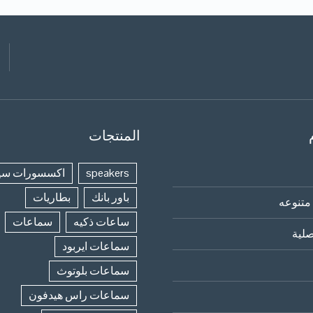
المنتجات
speakers
اكسسورات سي
باور بانك
بطاريات
متنوعه
ساعات ذكيه
سماعات
لية
سماعات ايربود
سماعات بلوتوث
سماعات راس هيدفون