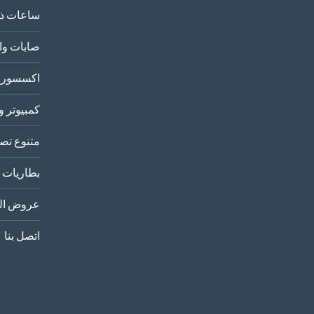
ساعات ذك
صابات وا
اكسسورا
كمبيوتر و
متنوع تصو
بطاريات
عروض الب
اتصل بنا