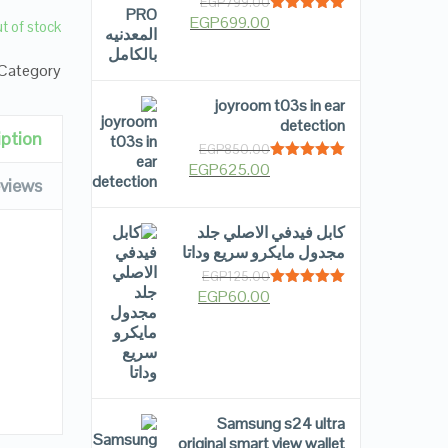
EGP
799.00
EGP
699.00
Rated
5.00
t of stock
out of 5
Category:
joyroom t03s in ear
detection
iption
EGP
850.00
EGP
625.00
Rated
5.00
views
out of 5
كابل فيدفي الاصلي جلد
مجدول مايكرو سريع وداتا
EGP
125.00
EGP
60.00
Rated
5.00
out of 5
Samsung s24 ultra
original smart view wallet