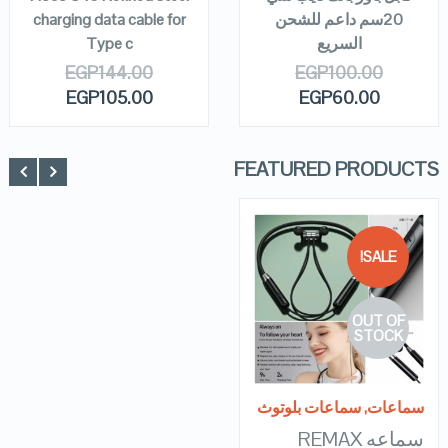
20سم داعم للشحن
charging data cable for
السريع
Type c
EGP
144.00
EGP
100.00
EGP
105.00
EGP
60.00
FEATURED PRODUCTS
SALE!
QUICK LOOK
OUT OF
VIEW DETAILS
STOCK
READ MORE
سماعات
,
سماعات بلوتوث
سماعه REMAX