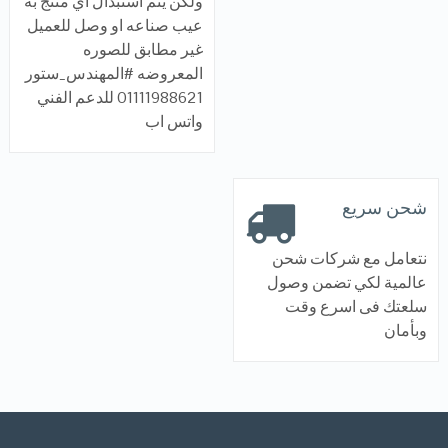
ولكن يتم استبدال اي منتج به
عيب صناعه او وصل للعميل
غير مطابق للصوره
المعروضه #المهندس_ستور
01111988621 للدعم الفني
واتس اب
شحن سريع
نتعامل مع شركات شحن
عالمية لكي تضمن وصول
سلعتك فى اسرع وقت
وبأمان