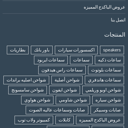
عروض الباكدج المميزه
اتصل بنا
المنتجات
speakers
اكسسورات سيارات
باور بانك
بطاريات
ساعات ذكيه
سماعات
سماعات ايربود
سماعات بلوتوث
سماعات راس هيدفون
سماعات هاندفري
شواحن أصلية
شواحن اصليه براندات
شواحن اوبو وريلمي
شواحن ايفون
شواحن سامسونج
شواحن سياره
شواحن شاومي
شواحن هواوي
صابات وسبيكر
صابات وسماعات عاليه الصوت
عروض الباكدج المميزه
كابلات
كمبيوتر ولاب توب