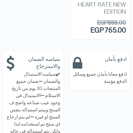
HEART RATE NEW
EDITION
EGP
888.00
EGP
765.00
ادفع بأمان
سياسه الضمان
والاسترجاع
ادفع معانا بأمان جميع وسائل
✔️سياسه الاستبدال
الدفع مؤمنة
والضمان ➖ضمان جميع
المنتجات 30 يوم من تاريخ
الاستلام ➖الاستبدال في
وجود عيب صناعه واضح ف
المنتج وبيتم استبداله بنفس
المنتج او غيره ➖لم يتم ارجاع
اي منتج تم استخدامه ابدا
ولكن يتم استبداله في حاله