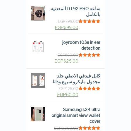
ساعه DT92 PRO المعدنيه
بالكامل
EGP
799.00
EGP
699.00
Rated
5.00
out of 5
joyroom t03s in ear
detection
EGP
850.00
EGP
625.00
Rated
5.00
out of 5
كابل فيدفي الاصلي جلد
مجدول مايكرو سريع وداتا
EGP
125.00
EGP
60.00
Rated
5.00
out of 5
Samsung s24 ultra
original smart view wallet
cover
EGP
2,700.00