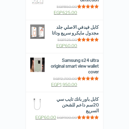
EGP
850.00
EGP
625.00
Rated
5.00
out of 5
كابل فيدفي الاصلي جلد
مجدول مايكرو سريع وداتا
EGP
125.00
EGP
60.00
Rated
5.00
out of 5
Samsung s24 ultra
original smart view wallet
cover
EGP
2,700.00
EGP
1,950.00
Rated
5.00
out of 5
كابل باور بانك تايب سي
20سم داعم للشحن
السريع
EGP
60.00
EGP
100.00
Rated
5.00
out of 5