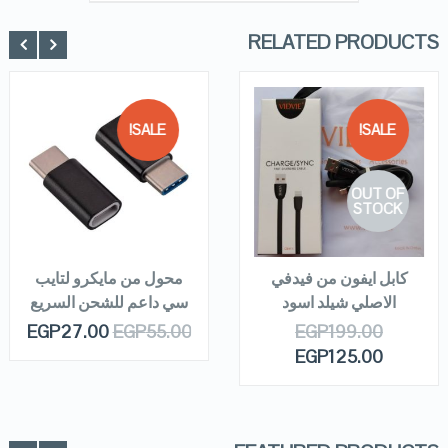
RELATED PRODUCTS
SALE!
SALE!
QUICK LOOK
QUICK LOOK
OUT OF
VIEW DETAILS
VIEW DETAILS
STOCK
ADD TO
CART
READ MORE
كابل ايفون من فيدفي
محول من مايكرو لتايب
الاصلي شيلد اسود
سي داعم للشحن السريع
EGP
27.00
EGP
55.00
EGP
199.00
EGP
125.00