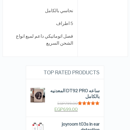
نحاسي بالكامل
5 اطراف
فصل اتوماتيكي داعم لميع انواع
الشحن السريع
TOP RATED PRODUCTS
ساعه DT92 PRO المعدنيه
بالكامل
EGP
799.00
EGP
699.00
Rated
5.00
out of 5
joyroom t03s in ear
detection