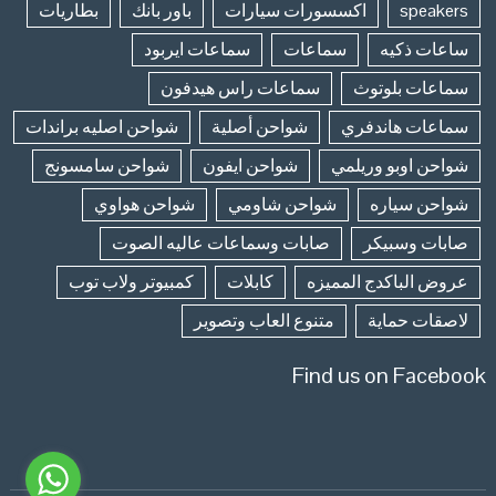
speakers
اكسسورات سيارات
باور بانك
بطاريات
ساعات ذكيه
سماعات
سماعات ايربود
سماعات بلوتوث
سماعات راس هيدفون
سماعات هاندفري
شواحن أصلية
شواحن اصليه براندات
شواحن اوبو وريلمي
شواحن ايفون
شواحن سامسونج
شواحن سياره
شواحن شاومي
شواحن هواوي
صابات وسبيكر
صابات وسماعات عاليه الصوت
عروض الباكدج المميزه
كابلات
كمبيوتر ولاب توب
لاصقات حماية
متنوع العاب وتصوير
Find us on Facebook