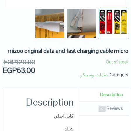
mizoo original data and fast charging cable micro
EGP
120.00
Out of stock
EGP
63.00
Category:
صابات وسبيكر
.
Description
Description
Reviews
0
كابل اصلي
شيلد