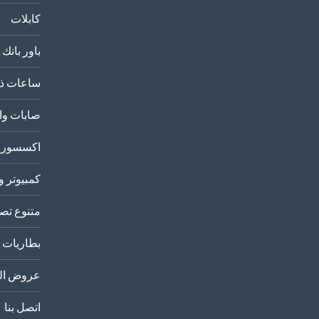
كابلات
باور بانك
ساعات ذك
صابات وا
اكسسورا
كمبيوتر و
متنوع تصو
بطاريات
عروض الب
اتصل بنا