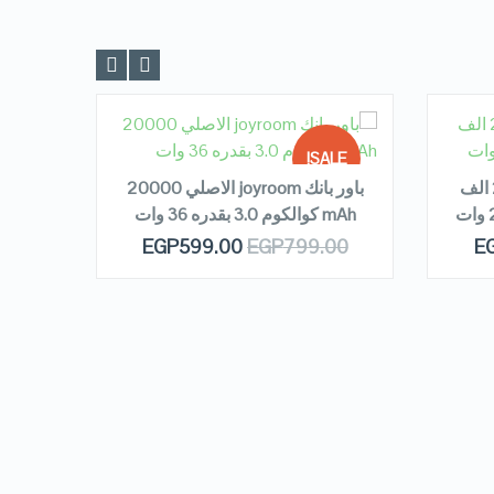
READ MORE
R
LE!
SALE!
باور بانك ريماكس الاصلي 20 الف
باور بانك joyroom الاصلي 20000
rge
mAh كوالكوم 3.0 بقدره 36 وات
 OF
OUT OF
QUICK LOOK
00
EGP
599.00
EGP
799.00
E
OCK
STOCK
VIEW DETAILS