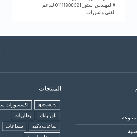
#المهندس_ستور 01111988621 للدعم
الفني واتس اب
المنتجات
speakers
اكسسورات سي
باور بانك
بطاريات
متنوعه
ساعات ذكيه
سماعات
لية
سماعات ايربود