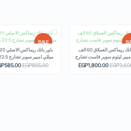
EAD MORE
READ MORE
SALE!
SA
باور بانك ريماكس العملاق 60 الف
مبير ليثوم سوبر فاست تشارج
ميللي امبير سوبر تشارج 22.5 وات
OUT OF
OUT
QUICK LOOK
QUICK LOOK
GP
585.00
EGP
855.00
EGP
1,800.00
EGP
3,60
STOCK
ST
VIEW DETAILS
VIEW DETAILS