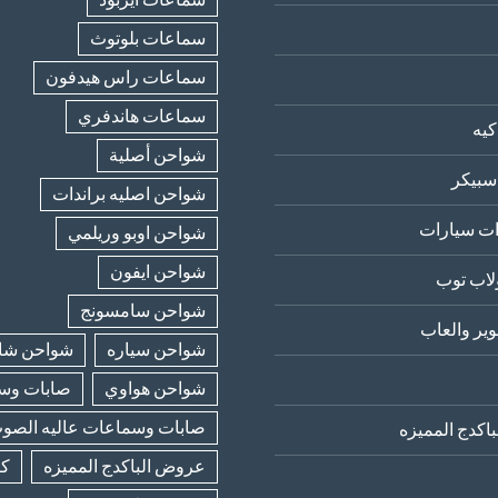
سماعات بلوتوث
سماعات راس هيدفون
سماعات هاندفري
يه
شواحن أصلية
سبيكر
شواحن اصليه براندات
ت سيارات
شواحن اوبو وريلمي
شواحن ايفون
لاب توب
شواحن سامسونج
ير والعاب
شواحن سياره
شواحن شا
شواحن هواوي
صابات وسب
صابات وسماعات عاليه الصو
اكدج المميزه
عروض الباكدج المميزه
كا