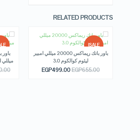
RELATED PRODUCTS
READ MORE
LE!
SALE!
باور بانك ريماكس 20000 ميللي امبير
ليثوم كوالكوم 3.0
ميللي ا
 OF
OUT OF
QUICK LOOK
0.00
EGP
499.00
EGP
655.00
OCK
STOCK
VIEW DETAILS
R
 بسعه
 سي
E