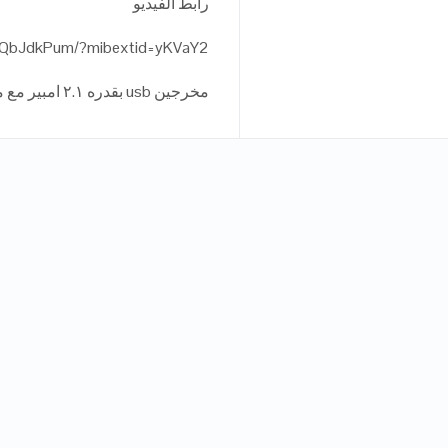
رابط الفيديو
Q5QbJdkPum/?mibextid=yKVaY2
مخرجين usb بقدره ٢.١ امبير مع مخرج تايب سي ومدخل مايكرو