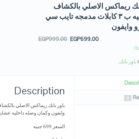
انك ريماكس الاصلي بالكشاف
الميداليه ب ٣ كابلات مدمجه تايب سي
و وايفون
EGP
999.00
EGP
699.00
Ou
باور بانك
.
Descr
Description
Re
0
وايفون وكمان وصله داخليه عشان 
السعر 699 جنيه