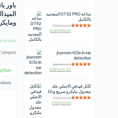
باور ب
ساعه DT92 PRO المعدنيه
بالكامل
ومايكر
EGP
799.00
EGP
699.00
Rated
5.00
out of 5
t of stock
Category:
joyroom t03s in ear
detection
EGP
850.00
EGP
625.00
iption
Rated
5.00
out of 5
views
كابل فيدفي الاصلي جلد
مجدول مايكرو سريع وداتا
EGP
125.00
EGP
60.00
Rated
5.00
out of 5