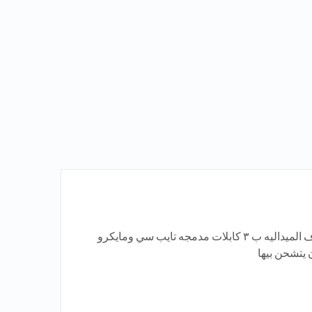
باور بانك ريماكس الاصلي بالكشاف الميداليه ب ٣ كابلات مدمجه تايب سي ومايكرو
يتشحن بيها