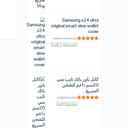
Samsung s24 ultra
original smart view wallet
cover
EGP
2,700.00
EGP
1,950.00
Rated
5.00
out of 5
كابل باور بانك تايب سي
20سم داعم للشحن
السريع
EGP
100.00
EGP
60.00
Rated
5.00
out of 5