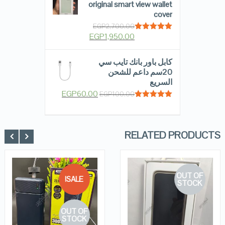
original smart view wallet
cover
EGP
2,700.00
EGP
1,950.00
Rated
5.00
out of 5
كابل باور بانك تايب سي
20سم داعم للشحن
السريع
EGP
60.00
EGP
100.00
Rated
5.00
out of 5
RELATED PRODUCTS
OUT OF
SALE!
STOCK
QUICK LOOK
QUICK LOOK
OUT OF
VIEW DETAILS
VIEW DETAILS
STOCK