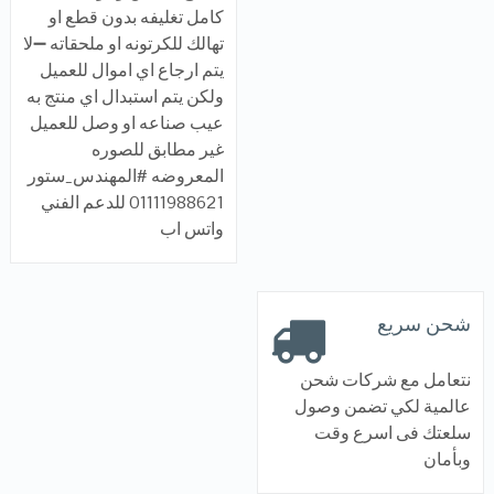
كامل تغليفه بدون قطع او
تهالك للكرتونه او ملحقاته ➖لا
يتم ارجاع اي اموال للعميل
ولكن يتم استبدال اي منتج به
عيب صناعه او وصل للعميل
غير مطابق للصوره
المعروضه #المهندس_ستور
01111988621 للدعم الفني
واتس اب
شحن سريع
نتعامل مع شركات شحن
عالمية لكي تضمن وصول
سلعتك فى اسرع وقت
وبأمان