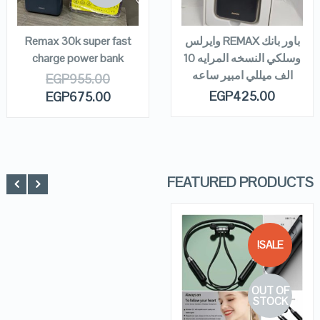
READ MORE
READ MORE
باور بانك REMAX وايرلس
Remax 30k super fast
وسلكي النسخه المرايه 10
charge power bank
الف ميللي امبير ساعه
EGP
955.00
EGP
425.00
EGP
675.00
FEATURED PRODUCTS
SALE!
QUICK LOOK
OUT OF
VIEW DETAILS
STOCK