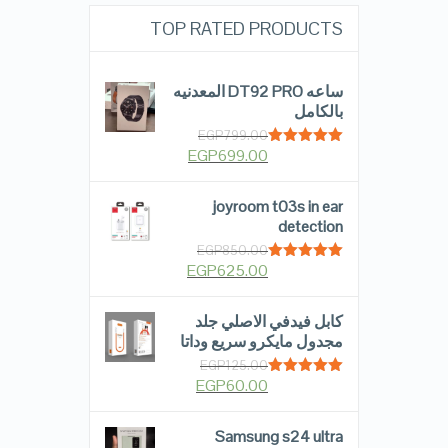
TOP RATED PRODUCTS
ساعه DT92 PRO المعدنيه
بالكامل
EGP
799.00
EGP
699.00
Rated
5.00
out of 5
joyroom t03s in ear
detection
EGP
850.00
EGP
625.00
Rated
5.00
out of 5
كابل فيدفي الاصلي جلد
مجدول مايكرو سريع وداتا
EGP
125.00
EGP
60.00
Rated
5.00
out of 5
Samsung s24 ultra