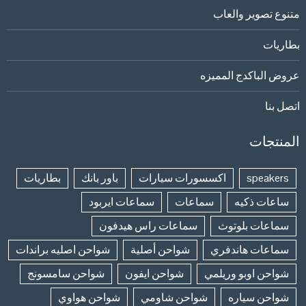
متنوع تصوير والعاب
بطاريات
عروض الباكدج المميزه
اتصل بنا
المنتجات
speakers
اكسسورات سيارات
باور بانك
بطاريات
ساعات ذكيه
سماعات
سماعات ايربود
سماعات بلوتوث
سماعات راس هيدفون
سماعات هاندفري
شواحن أصلية
شواحن اصليه براندات
شواحن اوبو وريلمي
شواحن ايفون
شواحن سامسونج
شواحن سياره
شواحن شاومي
شواحن هواوي