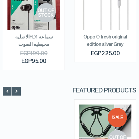
OUT OF
VIEW DETAILS
VIEW DETAILS
STOCK
READ MORE
READ MORE
Oppo O fresh original
سماعه FD1الاصليه
edition silver Grey
محيطيه الصوت
EGP
199.00
EGP
225.00
EGP
95.00
FEATURED PRODUCTS
SALE!
QUICK LOOK
OUT OF