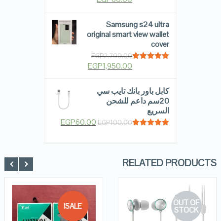
out of 5
Samsung s24 ultra
original smart view wallet
cover
EGP
2,700.00
EGP
1,950.00
Rated
5.00
out of 5
كابل باور بانك تايب سي
20سم داعم للشحن
السريع
EGP
60.00
EGP
100.00
Rated
5.00
out of 5
RELATED PRODUCTS
OUT OF
SALE!
STOCK
QUICK LOOK
QUICK LOOK