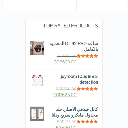
TOP RATED PRODUCTS
ساعه DT92 PRO المعدنيه
بالكامل
EGP
799.00
EGP
699.00
Rated
5.00
out of 5
joyroom t03s in ear
detection
EGP
850.00
EGP
625.00
Rated
5.00
out of 5
كابل فيدفي الاصلي جلد
مجدول مايكرو سريع وداتا
EGP
125.00
EGP
60.00
Rated
5.00