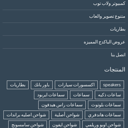
كمبيوتر ولاب توب
متنوع تصوير والعاب
بطاريات
عروض الباكدج المميزه
اتصل بنا
المنتجات
speakers
اكسسورات سيارات
باور بانك
بطاريات
ساعات ذكيه
سماعات
سماعات ايربود
سماعات بلوتوث
سماعات راس هيدفون
سماعات هاندفري
شواحن أصلية
شواحن اصليه براندات
شواحن اوبو وريلمي
شواحن ايفون
شواحن سامسونج