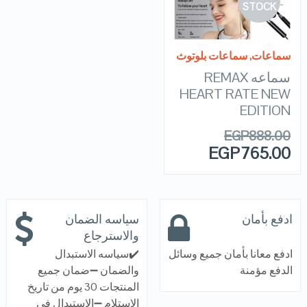
VIEW DETAILS
STOCK
READ MORE
سماعات
,
سماعات بلوتوث
سماعه REMAX
HEART RATE NEW
EDITION
EGP
888.00
EGP
765.00
ادفع بأمان
سياسه الضمان
والاسترجاع
ادفع معانا بأمان جميع وسائل
✔️سياسه الاستبدال
الدفع مؤمنة
والضمان ➖ضمان جميع
المنتجات 30 يوم من تاريخ
الاستلام ➖الاستبدال في