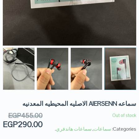
سماعه AIERSENN الاصليه المحيطيه المعدنيه
EGP
455.00
Out of stock
EGP
290.00
Categories:
سماعات
,
سماعات هاندفري
.