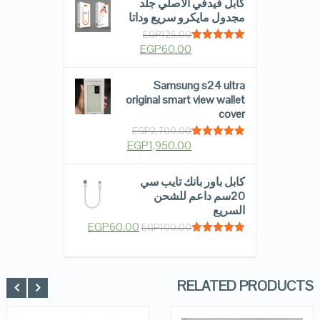
كابل فيدفي الاصلي جلد
مجدول مايكرو سريع وداتا
EGP
125.00
EGP
60.00
Rated
5.00
out of 5
Samsung s24 ultra
original smart view wallet
cover
EGP
2,700.00
EGP
1,950.00
Rated
5.00
out of 5
كابل باور بانك تايب سي
20سم داعم للشحن
السريع
EGP
60.00
EGP
100.00
Rated
5.00
out of 5
RELATED PRODUCTS