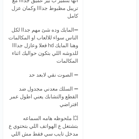
انها بتتميز ب بيز عميق جدااا مع
تريبل مظبوط جدااا وكمان عزل
كامل
➖المايك وده شئ مهم جداا لكل
الناس سواء للالعاب او المكالمات
وهنا المايك hd فعلا وعازل جدااا
للدوشه اللي بتكون حواليك اثناء
المكالمات
➖ الصوت نقي لابعد حد
➖ السلك معدني مجدول ضد
القطع والتشابك يعني اطول عمر
افتراضي
💥 ملحوظه هامه السماعه
بتشتغل ع الهواتف اللي بتحتوي ع
مدخل تايب سي فقط مش اللي