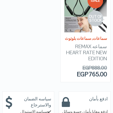
SALE!
QUICK LOOK
OUT OF
VIEW DETAILS
STOCK
READ MORE
سماعات
,
سماعات بلوتوث
سماعه REMAX
HEART RATE NEW
EDITION
EGP
888.00
EGP
765.00
ادفع بأمان
سياسه الضمان
والاسترجاع
ادفع معانا بأمان جميع وسائل
✔️سياسه الاستبدال