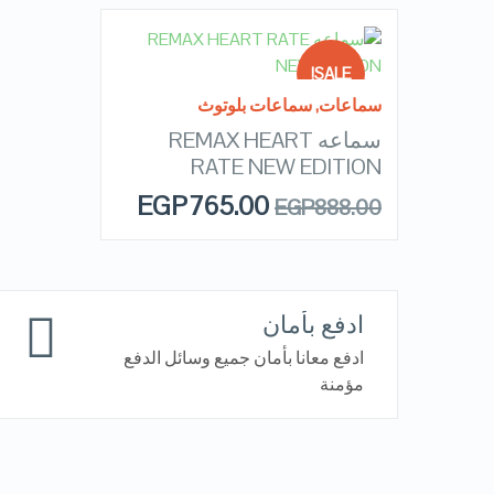
READ MORE
SALE!
سماعات
,
سماعات بلوتوث
سماعه REMAX HEART
OUT OF
QUICK LOOK
STOCK
RATE NEW EDITION
EGP
765.00
EGP
888.00
VIEW DETAILS
ادفع بأمان
ادفع معانا بأمان جميع وسائل الدفع
مؤمنة