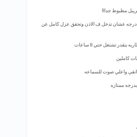
تريبل مظبوط جدااا
️ الاذن نفسها مصممه بزوايه 45 درجه عشان تدخل ف الاذن وتحقق عزل كامل عن