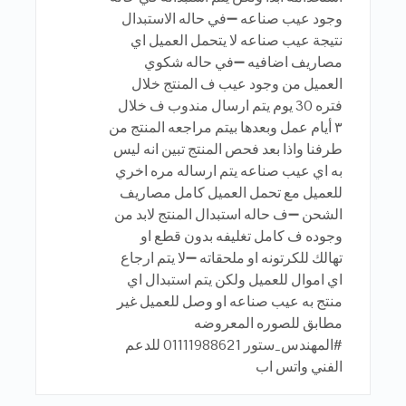
وجود عيب صناعه ➖في حاله الاستبدال
نتيجة عيب صناعه لا يتحمل العميل اي
مصاريف اضافيه ➖في حاله شكوي
العميل من وجود عيب ف المنتج خلال
فتره 30 يوم يتم ارسال مندوب ف خلال
٣ أيام عمل وبعدها بيتم مراجعه المنتج من
طرفنا واذا بعد فحص المنتج تبين انه ليس
به اي عيب صناعه يتم ارساله مره اخري
للعميل مع تحمل العميل كامل مصاريف
الشحن ➖ف حاله استبدال المنتج لابد من
وجوده ف كامل تغليفه بدون قطع او
تهالك للكرتونه او ملحقاته ➖لا يتم ارجاع
اي اموال للعميل ولكن يتم استبدال اي
منتج به عيب صناعه او وصل للعميل غير
مطابق للصوره المعروضه
#المهندس_ستور 01111988621 للدعم
الفني واتس اب