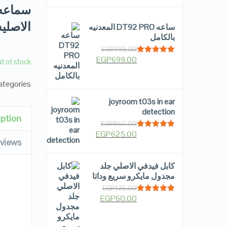
الاصليه 2022 بالبطار
ساعه DT92 PRO المعدنيه
بالكامل
EGP
799.00
EGP
699.00
Rated
5.00
t of stock
out of 5
tegories:
joyroom t03s in ear
detection
iption
EGP
850.00
EGP
625.00
Rated
5.00
views
out of 5
كابل فيدفي الاصلي جلد
مجدول مايكرو سريع وداتا
EGP
125.00
EGP
60.00
Rated
5.00
out of 5