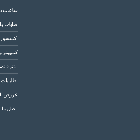
ساعات ذك
صابات وا
اكسسورا
كمبيوتر و
متنوع تصو
بطاريات
عروض الب
اتصل بنا