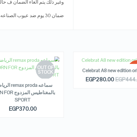
وغير ذلك يتم الغاء الضمان ف حاله ا
ضمان 30 يوم ضد عيوب الصناعه
READ MORE
OUT OF
SA
Celebrat A8 new edition ori
EAD MORE
STOCK
EGP
280.00
EGP
444
سماعه emax proda
OUT
بالمغناطيس المزد
QUICK LOOK
QUICK LOOK
ST
SPORT
EGP
370.00
VIEW DETAILS
VIEW DETAILS