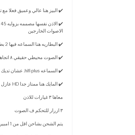
✔️ البيز هنا عالي وعميق فعلا مع 
✔
الاصوات الخارجين
✔️ البطاريه هنا السماعه فيها 2 بطاريه بتقدر تشتغل حتي 8 ساعات
✔️ الصوت محيطي حقيقي ٨ اتجاهات كاملين
✔️ السماعه hifi plus. عشان تديك انقي واعلي صوت للسماعه
✔️ المايك هنا ممتاز جدا HD عازل بدرجه ممتازه
معاها ٣ غيارات للاذن
٣ ازرار للتحكم ف الصوت
يتم الشحن بشاحن اقل من 1 امبير