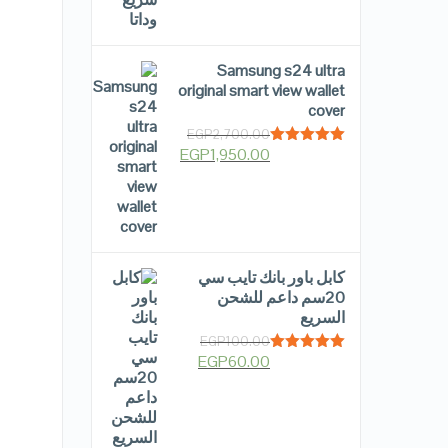
Samsung s24 ultra
original smart view wallet
cover
EGP
2,700.00
EGP
1,950.00
Rated
5.00
out of 5
كابل باور بانك تايب سي
20سم داعم للشحن
السريع
EGP
100.00
EGP
60.00
Rated
5.00
out of 5