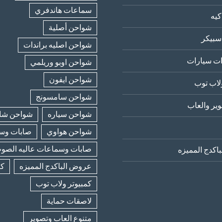
سماعات هاندفري
يه
شواحن أصلية
سبيكر
شواحن اصليه براندات
ت سيارات
شواحن اوبو وريلمي
شواحن ايفون
لاب توب
شواحن سامسونج
ير والعاب
شواحن سياره
شواحن شا
شواحن هواوي
صابات وسب
صابات وسماعات عاليه الصو
اكدج المميزه
عروض الباكدج المميزه
كا
كمبيوتر ولاب توب
لاصقات حماية
متنوع العاب وتصوير