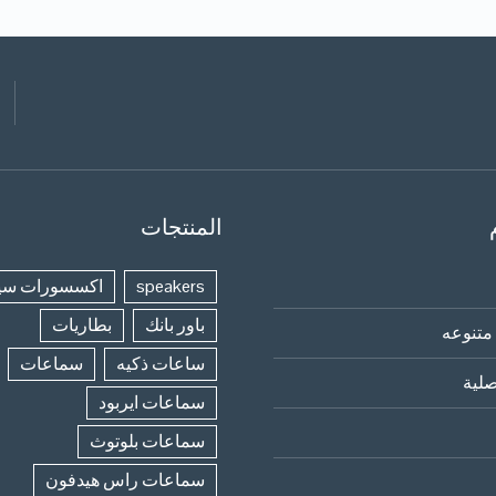
المنتجات
speakers
اكسسورات سي
باور بانك
بطاريات
متنوعه
ساعات ذكيه
سماعات
لية
سماعات ايربود
سماعات بلوتوث
سماعات راس هيدفون