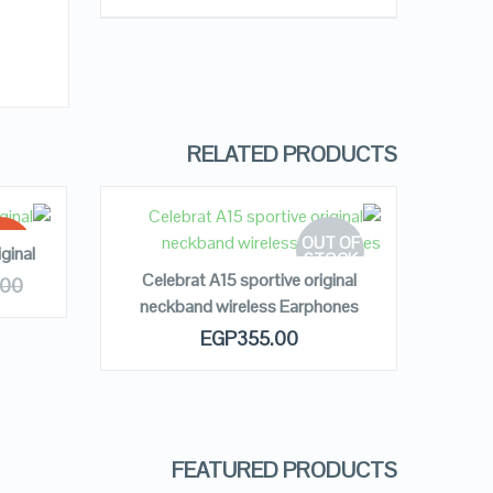
RELATED PRODUCTS
READ MORE
OUT OF
LE!
ginal
STOCK
R
Celebrat A15 sportive original
.00
سماعه inkax الرياضيه النسخه armor
neckband wireless Earphones
 OF
ريه
QUICK LOOK
EGP
355.00
OCK
E
VIEW DETAILS
FEATURED PRODUCTS