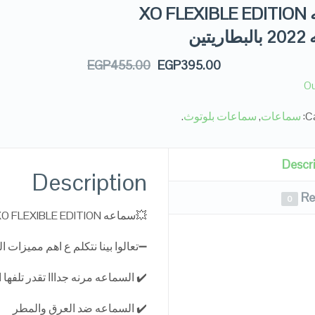
سماعه XO FLEXIBLE EDITION
يتين
EGP
455.00
EGP
395.00
Ou
Ca
سماعات
,
سماعات بلوتوث
.
Descr
Description
Re
0
💥سماعه XO FLEXIBLE EDITION الاصليه 2022 بالبطاريتين
➖تعالوا بينا نتكلم ع اهم مميزات 
✔️ السماعه مرنه جدااا تقدر تلفها
✔️ السماعه ضد العرق والمطر