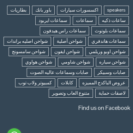
speakers
اكسسورات سيارات
باور بانك
بطاريات
ساعات ذكيه
سماعات
سماعات ايربود
سماعات بلوتوث
سماعات راس هيدفون
سماعات هاندفري
شواحن أصلية
شواحن اصليه براندات
شواحن اوبو وريلمي
شواحن ايفون
شواحن سامسونج
شواحن سياره
شواحن شاومي
شواحن هواوي
صابات وسبيكر
صابات وسماعات عاليه الصوت
عروض الباكدج المميزه
كابلات
كمبيوتر ولاب توب
لاصقات حماية
متنوع العاب وتصوير
Find us on Facebook