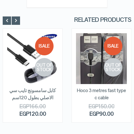
Rated
5.00
out of 5
RELATED PRODUCTS
SALE!
SALE!
QUICK LOOK
QUICK LOOK
OUT OF
OUT OF
VIEW DETAILS
VIEW DETAILS
STOCK
STOCK
READ MORE
READ MORE
Hoco 3 metres fast type
كابل سامسونج تايب سي
c cable
الاصلي بطول 120سم
EGP
166.00
EGP
150.00
EGP
120.00
EGP
90.00