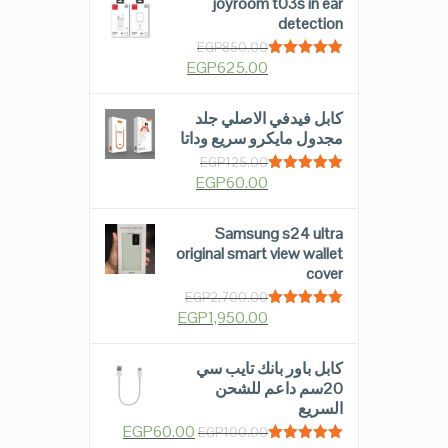
joyroom t03s in ear
detection
EGP
850.00
EGP
625.00
Rated
5.00
out of 5
كابل فيدفي الاصلي جلد
مجدول مايكرو سريع وداتا
EGP
125.00
EGP
60.00
Rated
5.00
out of 5
Samsung s24 ultra
original smart view wallet
cover
EGP
2,700.00
EGP
1,950.00
Rated
5.00
out of 5
كابل باور بانك تايب سي
20سم داعم للشحن
السريع
EGP
60.00
EGP
100.00