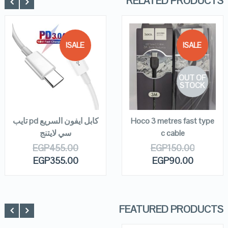
RELATED PRODUCTS
SALE!
SALE!
QUICK LOOK
QUICK LOOK
OUT OF
VIEW DETAILS
VIEW DETAILS
STOCK
ADD TO
CART
READ MORE
Hoco 3 metres fast type
كابل ايفون السريع pd تايب
c cable
سي لايتنج
EGP
455.00
EGP
150.00
EGP
355.00
EGP
90.00
FEATURED PRODUCTS