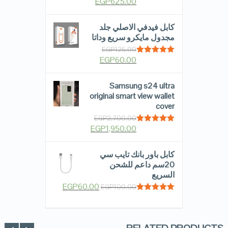
EGP
625.00
Rated
5.00
out of 5
كابل فيدفي الاصلي جلد
مجدول مايكرو سريع وداتا
EGP
125.00
EGP
60.00
Rated
5.00
out of 5
Samsung s24 ultra
original smart view wallet
cover
EGP
2,700.00
EGP
1,950.00
Rated
5.00
out of 5
كابل باور بانك تايب سي
20سم داعم للشحن
السريع
EGP
60.00
EGP
100.00
Rated
5.00
out of 5