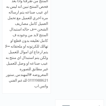
المنتج من طرفنا واذا بعد
فحص المنتج تبين انه ليس به
اي عيب صناعه يتم ارساله
مره اخري للعميل مع تحمل
العميل كامل مصاريف
الشحن ➖ف حاله استبدال
المنتج لابد من وجوده ف
كامل تغليفه بدون قطع او
تهالك للكرتونه او ملحقاته ➖لا
يتم ارجاع اي اموال للعميل
ولكن يتم استبدال اي منتج به
عيب صناعه او وصل للعميل
غير مطابق للصوره
المعروضه #المهندس_ستور
01111988621 للدعم الفني
واتس اب