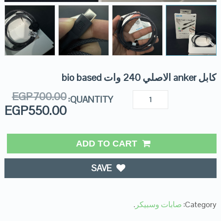
كابل anker الاصلي 240 وات bio based
EGP
700.00
QUANTITY:
EGP
550.00
ADD TO CART
SAVE
Category:
صابات وسبيكر
.