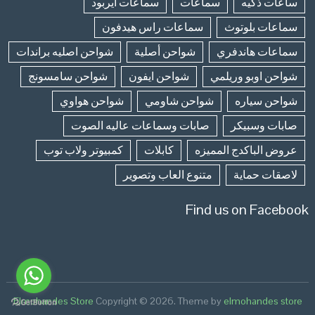
ساعات ذكيه
سماعات
سماعات ايربود
سماعات بلوتوث
سماعات راس هيدفون
سماعات هاندفري
شواحن أصلية
شواحن اصليه براندات
شواحن اوبو وريلمي
شواحن ايفون
شواحن سامسونج
شواحن سياره
شواحن شاومي
شواحن هواوي
صابات وسبيكر
صابات وسماعات عاليه الصوت
عروض الباكدج المميزه
كابلات
كمبيوتر ولاب توب
لاصقات حماية
متنوع العاب وتصوير
Find us on Facebook
Elmohandes Store
Copyright © 2026.
Theme by
elmohandes store