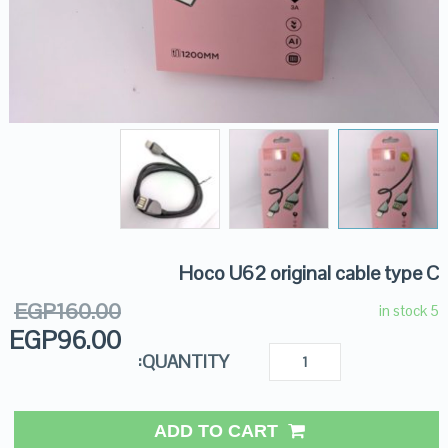
Hoco U62 original cable type C
EGP
160.00
5 in stock
EGP
96.00
QUANTITY:
ADD TO CART