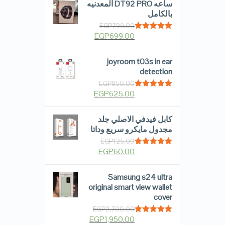
ساعه DT92 PRO المعدنيه
بالكامل
EGP
799.00
EGP
699.00
Rated
5.00
out of 5
joyroom t03s in ear
detection
EGP
850.00
EGP
625.00
Rated
5.00
out of 5
كابل فيدفي الاصلي جلد
مجدول مايكرو سريع وداتا
EGP
125.00
EGP
60.00
Rated
5.00
out of 5
Samsung s24 ultra
original smart view wallet
cover
EGP
2,700.00
EGP
1,950.00
Rated
5.00