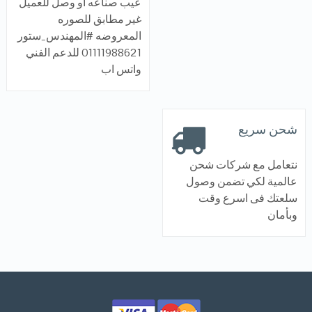
عيب صناعه او وصل للعميل
غير مطابق للصوره
المعروضه #المهندس_ستور
01111988621 للدعم الفني
واتس اب
شحن سريع
نتعامل مع شركات شحن
عالمية لكي تضمن وصول
سلعتك فى اسرع وقت
وبأمان