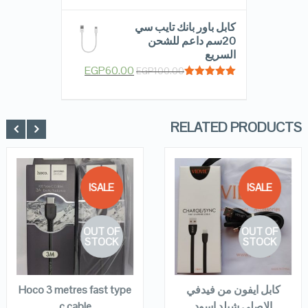
out of 5
كابل باور بانك تايب سي
20سم داعم للشحن
السريع
EGP
60.00
EGP
100.00
Rated
5.00
out of 5
RELATED PRODUCTS
SALE!
SALE!
QUICK LOOK
QUICK LOOK
OUT OF
OUT OF
VIEW DETAILS
VIEW DETAILS
STOCK
STOCK
READ MORE
READ MORE
كابل ايفون من فيدفي
Hoco 3 metres fast type
الاصلي شيلد اسود
c cable