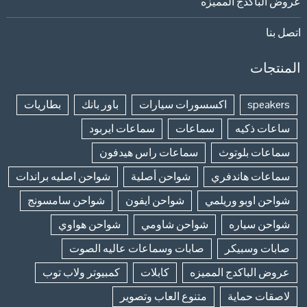
عروض الباكدج المميزه
اتصل بنا
المنتجات
speakers
اكسسورات سيارات
باور بانك
بطاريات
ساعات ذكيه
سماعات
سماعات ايربود
سماعات بلوتوث
سماعات راس هيدفون
سماعات هاندفري
شواحن أصلية
شواحن اصليه براندات
شواحن اوبو وريلمي
شواحن ايفون
شواحن سامسونج
شواحن سياره
شواحن شاومي
شواحن هواوي
صابات وسبيكر
صابات وسماعات عاليه الصوت
عروض الباكدج المميزه
كابلات
كمبيوتر ولاب توب
لاصقات حماية
متنوع العاب وتصوير