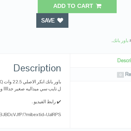
ADD TO CART
SAVE
باور بانك
.
Descr
Description
Re
0
ل تايب سي ميداليه صغير جداااا وم
✔️ رابط الفيديو .
/1BJBDcVJfP/?mibextid=UalRPS