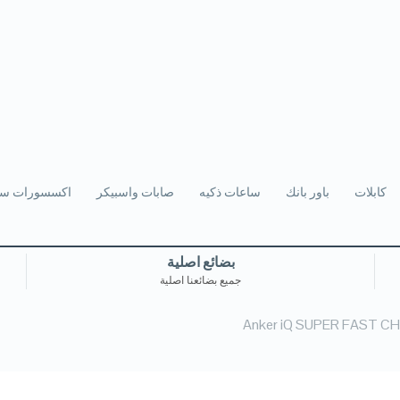
كابلات
باور بانك
ساعات ذكيه
صابات واسبيكر
اكسسورات سي
بضائع اصلية
جميع بضائعنا اصلية
Anker iQ SUPER FAST C