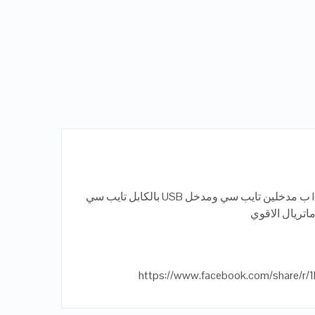
باور بانك انكر الاصلي 22.5 وات IQ ب مدخلين تايب سي ومدخل USB بالكابل تايب سي
اتريال الاقوي
https://www.facebook.com/share/r