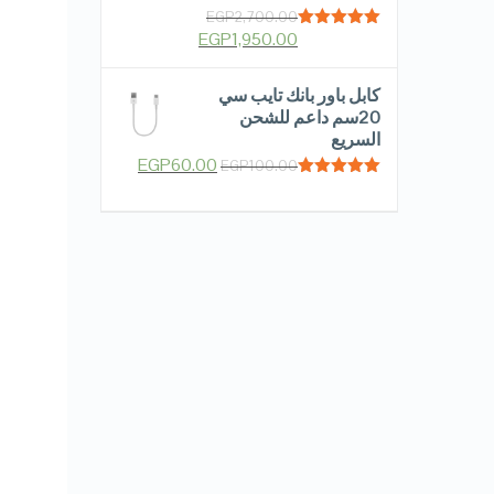
EGP
2,700.00
EGP
1,950.00
Rated
5.00
out of 5
كابل باور بانك تايب سي
20سم داعم للشحن
السريع
EGP
60.00
EGP
100.00
Rated
5.00
out of 5