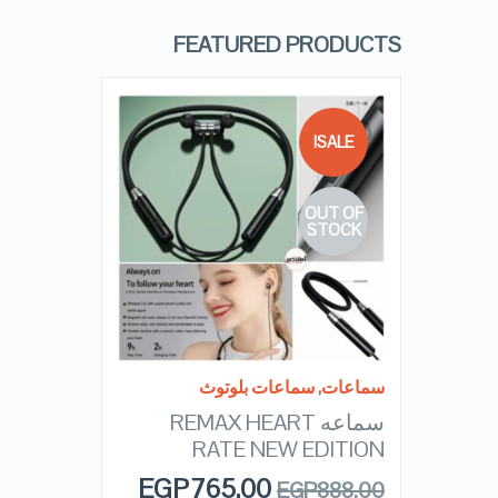
FEATURED PRODUCTS
SALE!
OUT OF
QUICK LOOK
STOCK
VIEW DETAILS
READ MORE
سماعات
,
سماعات بلوتوث
سماعه REMAX HEART
RATE NEW EDITION
EGP
765.00
EGP
888.00