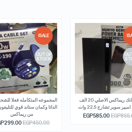
SALE!
SA
OUT OF
OUT
QUICK LOOK
QUICK LOOK
STOCK
ST
VIEW DETAILS
VIEW DETAILS
EAD MORE
READ MORE
باور بانك ريماكس الاصلي 20 الف
المجموعه المتكامله فعلا للشح
مبير سوبر تشارج 22.5 وات
الداتا وكمان ستاند قوي للتليفو
من ريماكس
EGP
585.00
EGP
855.
GP
299.00
EGP
450.00