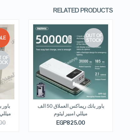
RELATED PRODUCTS
OUT OF
LE!
STOCK
 OF
QUICK LOOK
OCK
VIEW DETAILS
READ MORE
R
س وسلكي
باور بانك ريماكس العملاق 50 الف
للي امبير
ميللي امبير ليثوم
ميللي ا
00
EGP
825.00