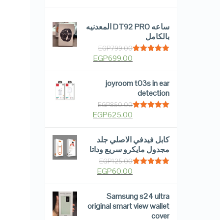
ساعه DT92 PRO المعدنيه
بالكامل
EGP
799.00
EGP
699.00
Rated
5.00
out of 5
joyroom t03s in ear
detection
EGP
850.00
EGP
625.00
Rated
5.00
out of 5
كابل فيدفي الاصلي جلد
مجدول مايكرو سريع وداتا
EGP
125.00
EGP
60.00
Rated
5.00
out of 5
Samsung s24 ultra
original smart view wallet
cover